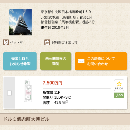
東京都中央区日本橋馬喰町1-6-9
JR総武本線「馬喰町駅」徒歩1分
都営新宿線「馬喰横山駅」徒歩3分
築年月
2018年2月
ペット可
24時間ゴミ出し可
売出し待ち
未公開情報の
この建物について
お知らせ希望
確認
お問い合わせ
7,500
万
円
11F
所在階
1LDK+SIC
間取り
2
43.87m
面積
ドルミ錦糸町大興ビル