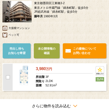
東京都墨田区江東橋3-2
東京メトロ半蔵門線「錦糸町駅」徒歩5分
JR総武本線「錦糸町駅」徒歩5分
築年月
1980年3月
大規模マンション
ペット可
売出し待ち
未公開情報の
この建物について
お知らせ希望
確認
お問い合わせ
3,980
万
円
3F
所在階
2LDK
間取り
2
52.91m
面積
さらに物件を読み込む