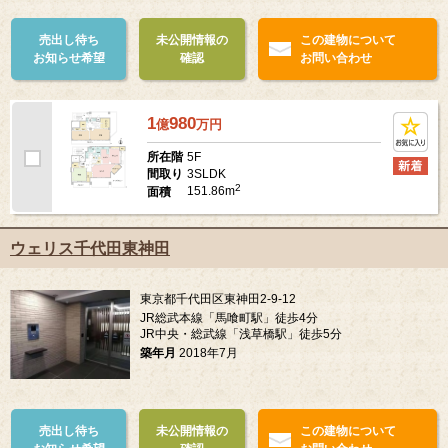
売出し待ち
未公開情報の
この建物について
お知らせ希望
確認
お問い合わせ
1
980
億
万
円
5F
所在階
3SLDK
間取り
2
151.86m
面積
ウェリス千代田東神田
東京都千代田区東神田2-9-12
JR総武本線「馬喰町駅」徒歩4分
JR中央・総武線「浅草橋駅」徒歩5分
築年月
2018年7月
売出し待ち
未公開情報の
この建物について