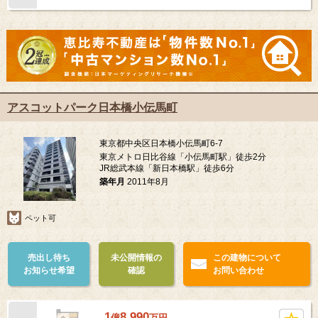
アスコットパーク日本橋小伝馬町
東京都中央区日本橋小伝馬町6-7
東京メトロ日比谷線「小伝馬町駅」徒歩2分
JR総武本線「新日本橋駅」徒歩6分
築年月
2011年8月
ペット可
売出し待ち
未公開情報の
この建物について
お知らせ希望
確認
お問い合わせ
1
8,990
億
万
円