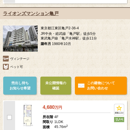
ライオンズマンション亀戸
東京都江東区亀戸2-36-4
JR中央・総武線「亀戸駅」徒歩5分
東武亀戸線「亀戸水神駅」徒歩11分
築年月
1980年10月
ヴィンテージ
ペット可
売出し待ち
未公開情報の
この建物について
お知らせ希望
確認
お問い合わせ
4,680
万
円
4F
所在階
1LDK
間取り
2
45.76m
面積