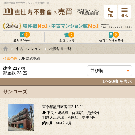
JR総武本線の中古マンション売買物件一覧
東京都⼼エリアの
不動産販売情報
0
0
0
最近見た物件
お気に入り
保存した検索条件
中古マンション
検索結果一覧
検索条件
：JR総武本線
建物 217 棟
部屋数 28 室
1〜20棟
を表示
サンローズ
東京都墨田区両国2-18-11
JR中央・総武線「両国駅」徒歩3分
都営大江戸線「両国駅」徒歩7分
築年月
1984年4月