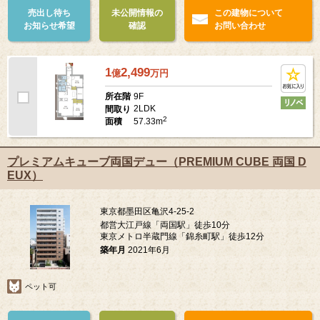
売出し待ち
未公開情報の
この建物について
お知らせ希望
確認
お問い合わせ
1
2,499
億
万
円
9F
所在階
2LDK
間取り
2
57.33m
面積
プレミアムキューブ両国デュー（PREMIUM CUBE 両国 D
EUX）
東京都墨田区亀沢4-25-2
都営大江戸線「両国駅」徒歩10分
東京メトロ半蔵門線「錦糸町駅」徒歩12分
築年月
2021年6月
ペット可