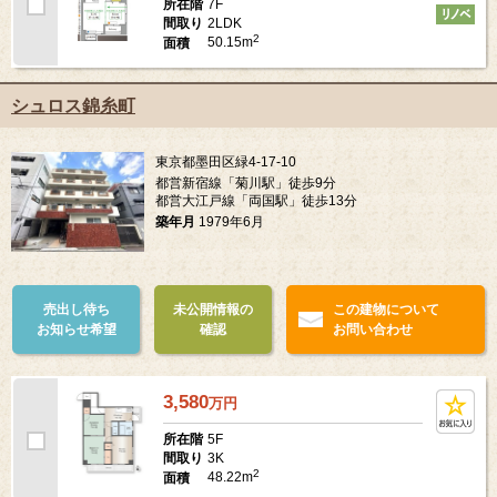
7F
所在階
2LDK
間取り
2
50.15m
面積
シュロス錦糸町
東京都墨田区緑4-17-10
都営新宿線「菊川駅」徒歩9分
都営大江戸線「両国駅」徒歩13分
築年月
1979年6月
売出し待ち
未公開情報の
この建物について
お知らせ希望
確認
お問い合わせ
3,580
万
円
5F
所在階
3K
間取り
2
48.22m
面積