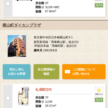
2F
所在階
3LDK+WIC
間取り
2
67.80m
面積
横山町ダイカンプラザ
東京都中央区日本橋横山町3-1
都営新宿線「馬喰横山駅」徒歩2分
JR総武本線「馬喰町駅」徒歩2分
築年月
1981年8月
売出し待ち
未公開情報の
この建物について
お知らせ希望
確認
お問い合わせ
4,480
万
円
7F
所在階
1LDK
間取り
2
35.57m
面積