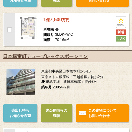
お知らせ希望
確認
お問い合わせ
1
7,500
億
万
円
4F
所在階
3LDK+WIC
間取り
2
70.16m
面積
日本橋室町デュープレックスポーション
東京都中央区日本橋本町2-3-16
東京メトロ銀座線「三越前駅」徒歩2分
JR総武本線「新日本橋駅」徒歩3分
築年月
2005年2月
売出し待ち
未公開情報の
この建物について
お知らせ希望
確認
お問い合わせ