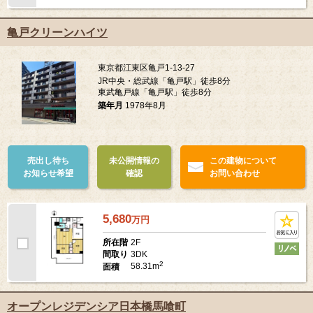
亀戸クリーンハイツ
東京都江東区亀戸1-13-27
JR中央・総武線「亀戸駅」徒歩8分
東武亀戸線「亀戸駅」徒歩8分
築年月
1978年8月
売出し待ち
未公開情報の
この建物について
お知らせ希望
確認
お問い合わせ
5,680
万
円
2F
所在階
3DK
間取り
2
58.31m
面積
オープンレジデンシア日本橋馬喰町