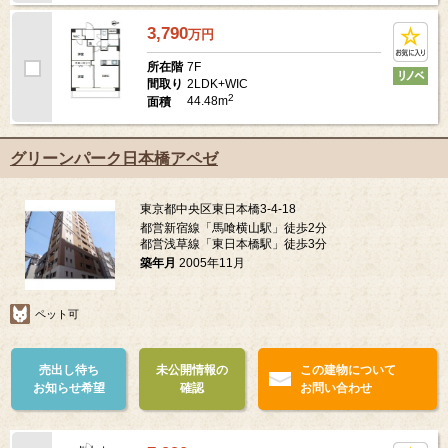
3,790
万
円
7F
所在階
2LDK+WIC
間取り
2
44.48m
面積
グリーンパーク日本橋アペゼ
東京都中央区東日本橋3-4-18
都営新宿線「馬喰横山駅」徒歩2分
都営浅草線「東日本橋駅」徒歩3分
築年月
2005年11月
ペット可
売出し待ち
未公開情報の
この建物について
お知らせ希望
確認
お問い合わせ