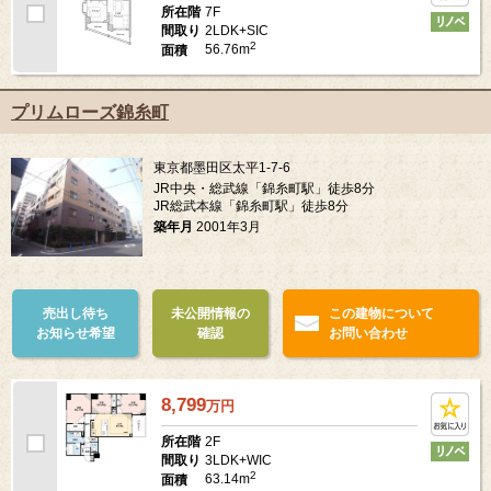
7F
所在階
2LDK+SIC
間取り
2
56.76m
面積
プリムローズ錦糸町
東京都墨田区太平1-7-6
JR中央・総武線「錦糸町駅」徒歩8分
JR総武本線「錦糸町駅」徒歩8分
築年月
2001年3月
売出し待ち
未公開情報の
この建物について
お知らせ希望
確認
お問い合わせ
8,799
万
円
2F
所在階
3LDK+WIC
間取り
2
63.14m
面積