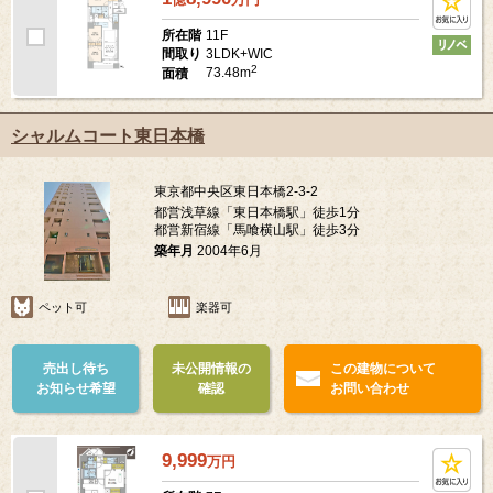
11F
所在階
3LDK+WIC
間取り
2
73.48m
面積
シャルムコート東日本橋
東京都中央区東日本橋2-3-2
都営浅草線「東日本橋駅」徒歩1分
都営新宿線「馬喰横山駅」徒歩3分
築年月
2004年6月
ペット可
楽器可
売出し待ち
未公開情報の
この建物について
お知らせ希望
確認
お問い合わせ
9,999
万
円