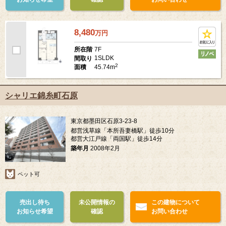
8,480
万
円
7F
所在階
1SLDK
間取り
2
45.74m
面積
シャリエ錦糸町石原
東京都墨田区石原3-23-8
都営浅草線「本所吾妻橋駅」徒歩10分
都営大江戸線「両国駅」徒歩14分
築年月
2008年2月
ペット可
売出し待ち
未公開情報の
この建物について
お知らせ希望
確認
お問い合わせ