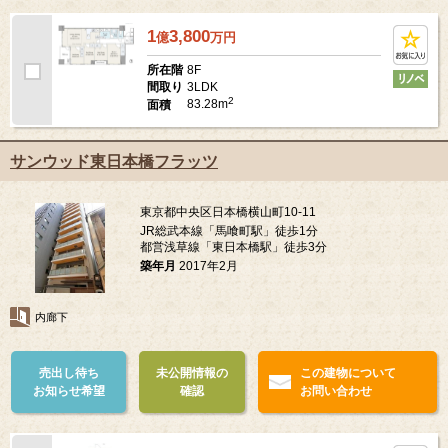
1
3,800
億
万
円
8F
所在階
3LDK
間取り
2
83.28m
面積
サンウッド東日本橋フラッツ
東京都中央区日本橋横山町10-11
JR総武本線「馬喰町駅」徒歩1分
都営浅草線「東日本橋駅」徒歩3分
築年月
2017年2月
内廊下
売出し待ち
未公開情報の
この建物について
お知らせ希望
確認
お問い合わせ