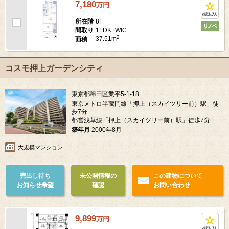
7,180
万
円
8F
所在階
1LDK+WIC
間取り
2
37.51m
面積
コスモ押上ガーデンシティ
東京都墨田区業平5-1-18
東京メトロ半蔵門線「押上（スカイツリー前）駅」徒
歩7分
都営浅草線「押上（スカイツリー前）駅」徒歩7分
築年月
2000年8月
大規模マンション
売出し待ち
未公開情報の
この建物について
お知らせ希望
確認
お問い合わせ
9,899
万
円