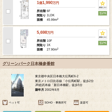
1
1,990
億
万
円
6F
所在階
1LDK
間取り
2
45.99m
面積
5,698
万
円
10F
所在階
1K
間取り
2
27.90m
面積
グリーンパーク日本橋参番館
東京都中央区日本橋大伝馬町6-2
東京メトロ日比谷線「小伝馬町駅」徒歩2分
JR総武本線「新日本橋駅」徒歩5分
築年月
2002年8月
ペット可
SOHO・事務所可
楽器可