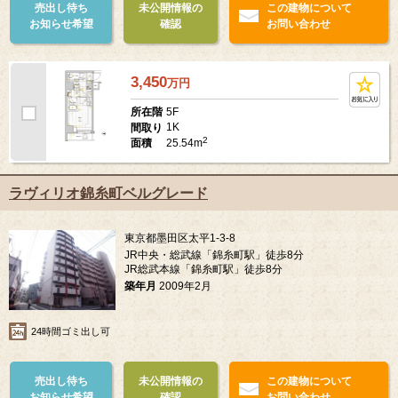
売出し待ち
未公開情報の
この建物について
お知らせ希望
確認
お問い合わせ
3,450
万
円
5F
所在階
1K
間取り
2
25.54m
面積
ラヴィリオ錦糸町ベルグレード
東京都墨田区太平1-3-8
JR中央・総武線「錦糸町駅」徒歩8分
JR総武本線「錦糸町駅」徒歩8分
築年月
2009年2月
24時間ゴミ出し可
売出し待ち
未公開情報の
この建物について
お知らせ希望
確認
お問い合わせ