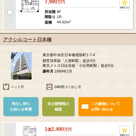
7,990
万
円
9F
所在階
1R
間取り
2
44.02m
面積
アクシルコート日本橋
東京都中央区日本橋堀留町1-7-4
都営浅草線「人形町駅」徒歩3分
東京メトロ日比谷線「小伝馬町駅」徒歩5分
築年月
1999年2月
ペット可
24時間ゴミ出し可
売出し待ち
未公開情報の
この建物について
お知らせ希望
確認
お問い合わせ
1
2,490
億
万
円