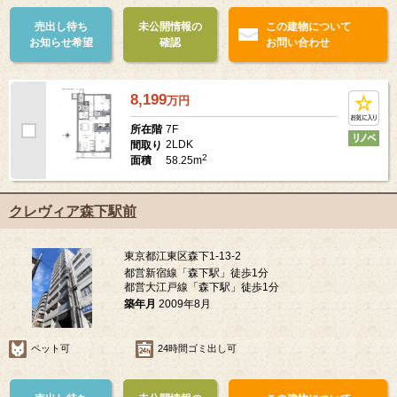
売出し待ち
未公開情報の
この建物について
お知らせ希望
確認
お問い合わせ
8,199
万
円
7F
所在階
2LDK
間取り
2
58.25m
面積
クレヴィア森下駅前
東京都江東区森下1-13-2
都営新宿線「森下駅」徒歩1分
都営大江戸線「森下駅」徒歩1分
築年月
2009年8月
ペット可
24時間ゴミ出し可