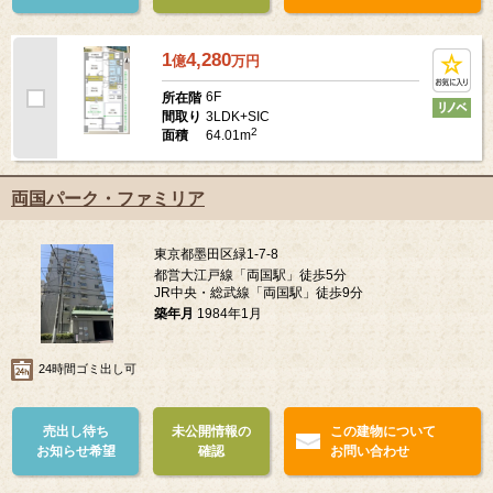
1
4,280
億
万
円
6F
所在階
3LDK+SIC
間取り
2
64.01m
面積
両国パーク・ファミリア
東京都墨田区緑1-7-8
都営大江戸線「両国駅」徒歩5分
JR中央・総武線「両国駅」徒歩9分
築年月
1984年1月
24時間ゴミ出し可
売出し待ち
未公開情報の
この建物について
お知らせ希望
確認
お問い合わせ