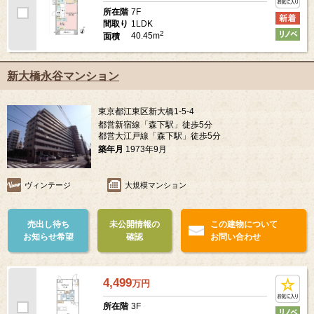
7F
所在階
1LDK
間取り
2
40.45m
面積
新大橋永谷マンション
東京都江東区新大橋1-5-4
都営新宿線「森下駅」徒歩5分
都営大江戸線「森下駅」徒歩5分
築年月
1973年9月
ヴィンテージ
大規模マンション
売出し待ち
未公開情報の
この建物について
お知らせ希望
確認
お問い合わせ
4,499
万
円
3F
所在階