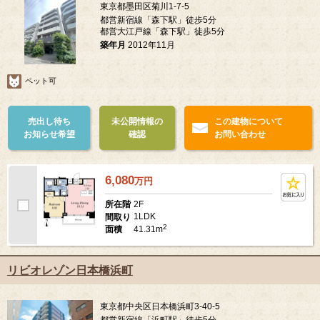
東京都墨田区菊川1-7-5
都営新宿線「森下駅」徒歩5分
都営大江戸線「森下駅」徒歩5分
築年月
2012年11月
ペット可
売出し待ち
未公開情報の
この建物について
お知らせ希望
確認
お問い合わせ
6,080
万
円
2F
所在階
1LDK
間取り
2
41.31m
面積
リビオレゾン日本橋浜町
東京都中央区日本橋浜町3-40-5
都営新宿線「浜町駅」徒歩5分