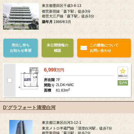
東京都墨田区千歳3-8-13
都営新宿線「森下駅」徒歩3分
都営大江戸線「森下駅」徒歩3分
築年月
1986年3月
売出し待ち
未公開情報の
この建物について
お知らせ希望
確認
お問い合わせ
6,999
万
円
7F
所在階
2LDK+WIC
間取り
2
61.63m
面積
D'グラフォート清澄白河
東京都江東区白河3-12-1
東京メトロ半蔵門線「清澄白河駅」徒歩7分
都営新宿線「菊川駅」徒歩7分