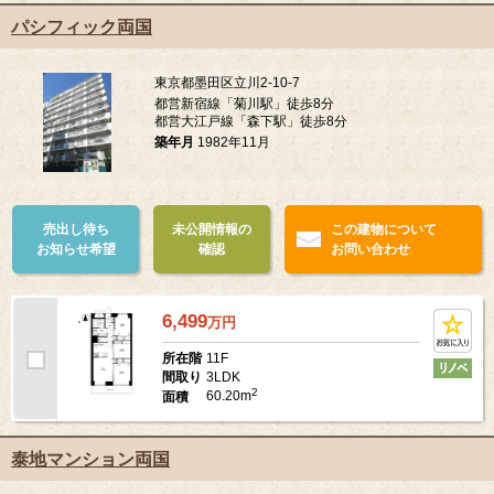
パシフィック両国
東京都墨田区立川2-10-7
都営新宿線「菊川駅」徒歩8分
都営大江戸線「森下駅」徒歩8分
築年月
1982年11月
売出し待ち
未公開情報の
この建物について
お知らせ希望
確認
お問い合わせ
6,499
万
円
11F
所在階
3LDK
間取り
2
60.20m
面積
泰地マンション両国