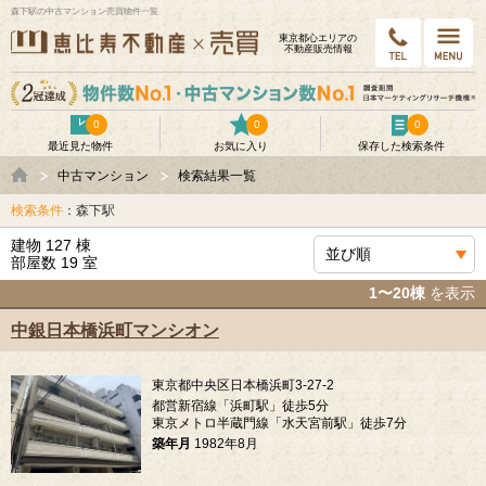
森下駅の中古マンション売買物件一覧
東京都⼼エリアの
不動産販売情報
0
0
0
最近見た物件
お気に入り
保存した検索条件
中古マンション
検索結果一覧
検索条件
：森下駅
建物 127 棟
部屋数 19 室
1〜20棟
を表示
中銀日本橋浜町マンシオン
東京都中央区日本橋浜町3-27-2
都営新宿線「浜町駅」徒歩5分
東京メトロ半蔵門線「水天宮前駅」徒歩7分
築年月
1982年8月