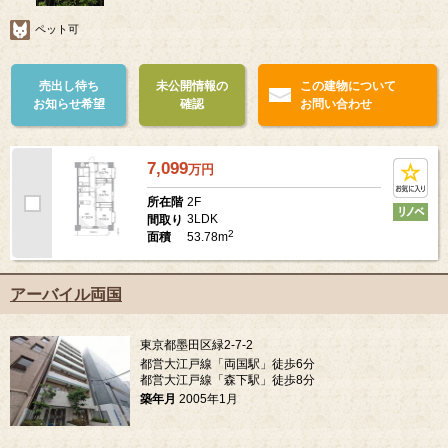
ペット可
売出し待ち
未公開情報の
この建物について
お知らせ希望
確認
お問い合わせ
7,099
万
円
2F
所在階
3LDK
間取り
2
53.78m
面積
アーバイル両国
東京都墨田区緑2-7-2
都営大江戸線「両国駅」徒歩6分
都営大江戸線「森下駅」徒歩8分
築年月
2005年1月