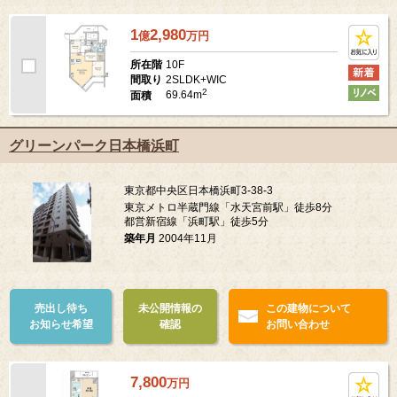
1
2,980
億
万
円
10F
所在階
2SLDK+WIC
間取り
2
69.64m
面積
グリーンパーク日本橋浜町
東京都中央区日本橋浜町3-38-3
東京メトロ半蔵門線「水天宮前駅」徒歩8分
都営新宿線「浜町駅」徒歩5分
築年月
2004年11月
売出し待ち
未公開情報の
この建物について
お知らせ希望
確認
お問い合わせ
7,800
万
円