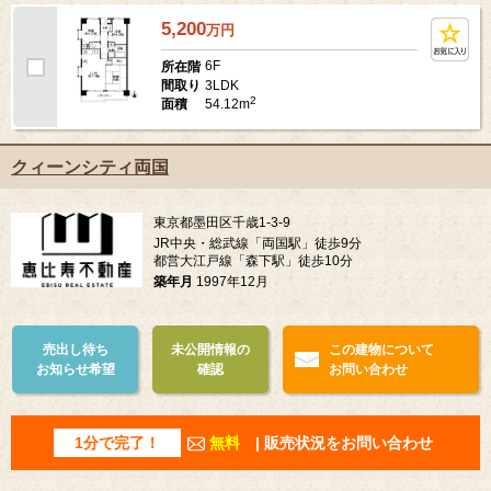
5,200
万
円
6F
所在階
3LDK
間取り
2
54.12m
面積
クィーンシティ両国
東京都墨田区千歳1-3-9
JR中央・総武線「両国駅」徒歩9分
都営大江戸線「森下駅」徒歩10分
築年月
1997年12月
売出し待ち
未公開情報の
この建物について
お知らせ希望
確認
お問い合わせ
1分で完了！
無料
| 販売状況をお問い合わせ