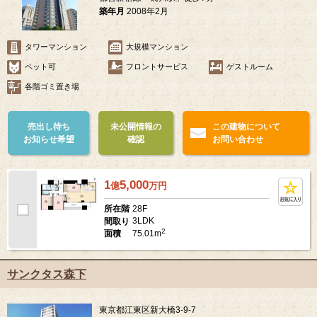
築年月
2008年2月
タワーマンション
大規模マンション
ペット可
フロントサービス
ゲストルーム
各階ゴミ置き場
売出し待ち
未公開情報の
この建物について
お知らせ希望
確認
お問い合わせ
1
5,000
億
万
円
28F
所在階
3LDK
間取り
2
75.01m
面積
サンクタス森下
東京都江東区新大橋3-9-7