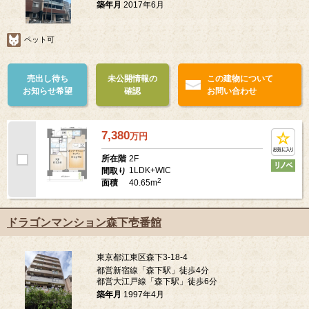
築年月
2017年6月
ペット可
売出し待ち
未公開情報の
この建物について
お知らせ希望
確認
お問い合わせ
7,380
万
円
2F
所在階
1LDK+WIC
間取り
2
40.65m
面積
ドラゴンマンション森下壱番館
東京都江東区森下3-18-4
都営新宿線「森下駅」徒歩4分
都営大江戸線「森下駅」徒歩6分
築年月
1997年4月