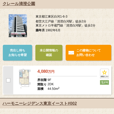
クレール清澄公園
東京都江東区白河1-6-3
都営大江戸線「清澄白河駅」徒歩2分
東京メトロ半蔵門線「清澄白河駅」徒歩2分
築年月
1982年6月
売出し待ち
未公開情報の
この建物について
お知らせ希望
確認
お問い合わせ
4,080
万
円
9F
所在階
2DK
間取り
2
44.50m
面積
ハーモニーレジデンス東京イースト#002