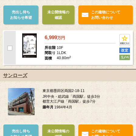
売出し待ち
未公開情報の
この建物について
お知らせ希望
確認
お問い合わせ
6,999
万
円
10F
所在階
1LDK
間取り
2
40.80m
面積
サンローズ
東京都墨田区両国2-18-11
JR中央・総武線「両国駅」徒歩3分
都営大江戸線「両国駅」徒歩7分
築年月
1984年4月
売出し待ち
未公開情報の
この建物について