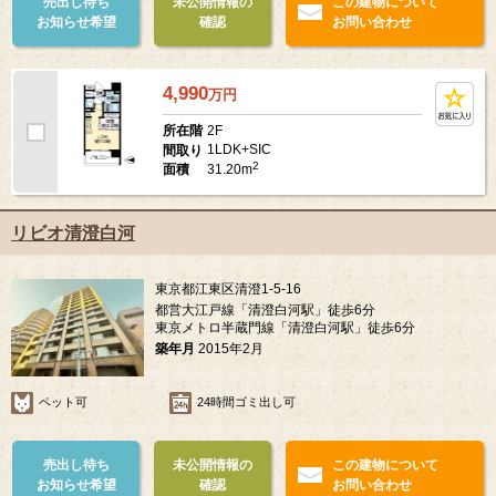
売出し待ち
未公開情報の
この建物について
お知らせ希望
確認
お問い合わせ
4,990
万
円
2F
所在階
1LDK+SIC
間取り
2
31.20m
面積
リビオ清澄白河
東京都江東区清澄1-5-16
都営大江戸線「清澄白河駅」徒歩6分
東京メトロ半蔵門線「清澄白河駅」徒歩6分
築年月
2015年2月
ペット可
24時間ゴミ出し可
売出し待ち
未公開情報の
この建物について
お知らせ希望
確認
お問い合わせ