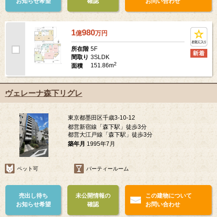
お知らせ希望
確認
お問い合わせ
1
980
億
万
円
5F
所在階
3SLDK
間取り
2
151.86m
面積
ヴェレーナ森下リグレ
東京都墨田区千歳3-10-12
都営新宿線「森下駅」徒歩3分
都営大江戸線「森下駅」徒歩3分
築年月
1995年7月
ペット可
パーティールーム
売出し待ち
未公開情報の
この建物について
お知らせ希望
確認
お問い合わせ