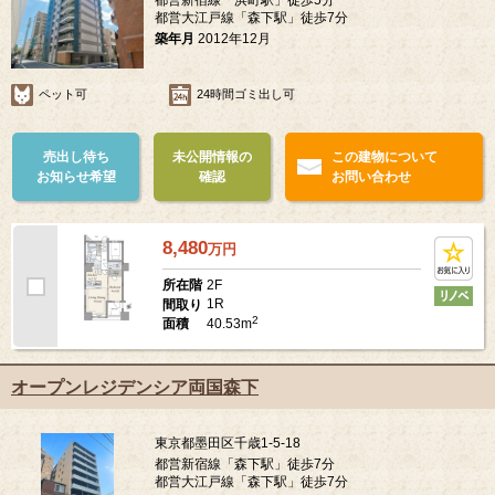
都営大江戸線「森下駅」徒歩7分
築年月
2012年12月
ペット可
24時間ゴミ出し可
売出し待ち
未公開情報の
この建物について
お知らせ希望
確認
お問い合わせ
8,480
万
円
2F
所在階
1R
間取り
2
40.53m
面積
オープンレジデンシア両国森下
東京都墨田区千歳1-5-18
都営新宿線「森下駅」徒歩7分
都営大江戸線「森下駅」徒歩7分