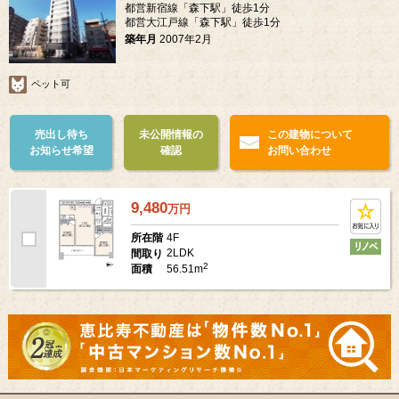
都営新宿線「森下駅」徒歩1分
都営大江戸線「森下駅」徒歩1分
築年月
2007年2月
ペット可
売出し待ち
未公開情報の
この建物について
お知らせ希望
確認
お問い合わせ
9,480
万
円
4F
所在階
2LDK
間取り
2
56.51m
面積