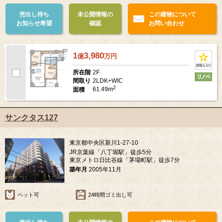
売出し待ち
未公開情報の
この建物について
お知らせ希望
確認
お問い合わせ
1
3,980
億
万
円
2F
所在階
2LDK+WIC
間取り
2
61.49m
面積
サンクタス127
東京都中央区新川1-27-10
JR京葉線「八丁堀駅」徒歩5分
東京メトロ日比谷線「茅場町駅」徒歩7分
築年月
2005年11月
ペット可
24時間ゴミ出し可