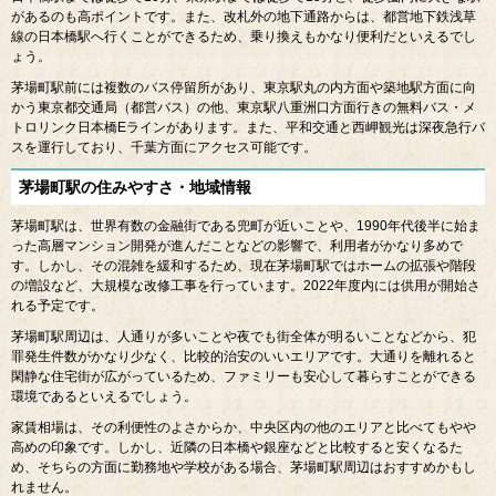
があるのも高ポイントです。また、改札外の地下通路からは、都営地下鉄浅草
線の日本橋駅へ行くことができるため、乗り換えもかなり便利だといえるでし
ょう。
茅場町駅前には複数のバス停留所があり、東京駅丸の内方面や築地駅方面に向
かう東京都交通局（都営バス）の他、東京駅八重洲口方面行きの無料バス・メ
トロリンク日本橋
E
ラインがあります。また、平和交通と西岬観光は深夜急行バ
スを運行しており、千葉方面にアクセス可能です。
茅場町駅の住みやすさ・地域情報
茅場町駅は、世界有数の金融街である兜町が近いことや、
1990
年代後半に始ま
った高層マンション開発が進んだことなどの影響で、利用者がかなり多めで
す。しかし、その混雑を緩和するため、現在茅場町駅ではホームの拡張や階段
の増設など、大規模な改修工事を行っています。
2022
年度内には供用が開始さ
れる予定です。
茅場町駅周辺は、人通りが多いことや夜でも街全体が明るいことなどから、犯
罪発生件数がかなり少なく、比較的治安のいいエリアです。大通りを離れると
閑静な住宅街が広がっているため、ファミリーも安心して暮らすことができる
環境であるといえるでしょう。
家賃相場は、その利便性のよさからか、中央区内の他のエリアと比べてもやや
高めの印象です。しかし、近隣の日本橋や銀座などと比較すると安くなるた
め、そちらの方面に勤務地や学校がある場合、茅場町駅周辺はおすすめかもし
れません。