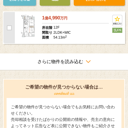
1
4,990
億
万
円
12F
所在階
2LDK+WIC
間取り
2
54.13m
面積
さらに物件を読み込む
ご希望の物件が見つからない場合は…
ご希望の物件が見つからない場合でもお気軽にお問い合わ
せください。
売却相談を受けたばかりの公開前の情報や、売主の意向に
よってネット広告など表に公開できない物件もご紹介させ