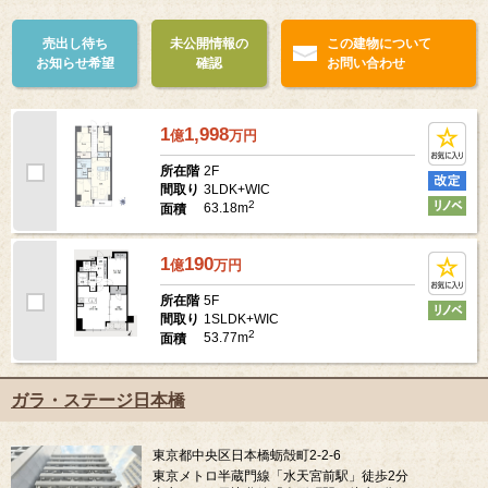
売出し待ち
未公開情報の
この建物について
お知らせ希望
確認
お問い合わせ
1
1,998
億
万
円
2F
所在階
3LDK+WIC
間取り
2
63.18m
面積
1
190
億
万
円
5F
所在階
1SLDK+WIC
間取り
2
53.77m
面積
ガラ・ステージ日本橋
東京都中央区日本橋蛎殻町2-2-6
東京メトロ半蔵門線「水天宮前駅」徒歩2分