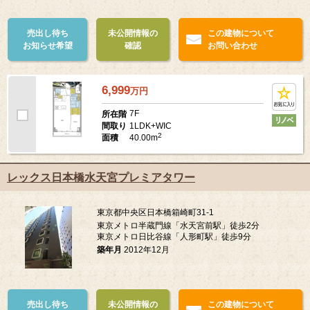
売出し待ち
未公開情報の
この建物について
お知らせ希望
確認
お問い合わせ
6,999
万
円
7F
所在階
1LDK+WIC
間取り
2
40.00m
面積
レックス日本橋水天宮プレミアタワー
東京都中央区日本橋箱崎町31-1
東京メトロ半蔵門線「水天宮前駅」徒歩2分
東京メトロ日比谷線「人形町駅」徒歩9分
築年月
2012年12月
売出し待ち
未公開情報の
この建物について