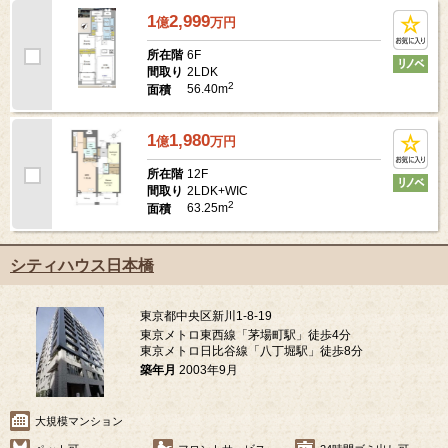
1
2,999
億
万
円
6F
所在階
2LDK
間取り
2
56.40m
面積
1
1,980
億
万
円
12F
所在階
2LDK+WIC
間取り
2
63.25m
面積
シティハウス日本橋
東京都中央区新川1-8-19
東京メトロ東西線「茅場町駅」徒歩4分
東京メトロ日比谷線「八丁堀駅」徒歩8分
築年月
2003年9月
大規模マンション