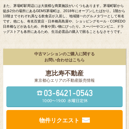
また、茅場町駅周辺には大規模な商業施設がいくつもあります。茅場町駅から
徒歩
2
分の場所にある
GEMS
茅場町は、
2018
年にオープンしたばかり。
1
階から
10
階までそれぞれ異なる飲食店が入居し、地域随一のグルメタワーとして有名
です。他にも、有名百貨店・日本橋高島屋や、ショッピングモール・
COREDO
日本橋などがあるため、外食や買い物にぴったり。スーパーやコンビニ、ドラ
ッグストアも各所にあるため、生活必需品の購入で困ることもなさそうです。
中古マンションのご購入に関する
お問い合わせはこちら
恵比寿不動産
東京都⼼エリアの不動産販売情報
物件リクエスト