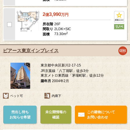
2
3,990
億
万
円
26F
所在階
2LDK+SIC
間取り
2
73.30m
面積
ピアース東京インプレイス
東京都中央区新川2-17-15
JR京葉線「八丁堀駅」徒歩3分
東京メトロ東西線「茅場町駅」徒歩12分
築年月
2004年2月
ペット可
内廊下
売出し待ち
未公開情報の
この建物について
お知らせ希望
確認
お問い合わせ