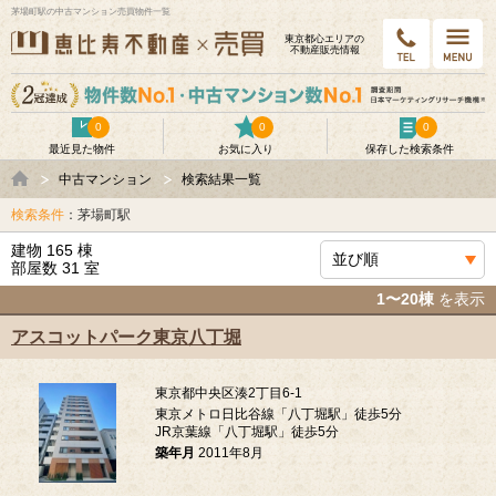
茅場町駅の中古マンション売買物件一覧
東京都⼼エリアの
不動産販売情報
0
0
0
最近見た物件
お気に入り
保存した検索条件
中古マンション
検索結果一覧
検索条件
：茅場町駅
建物 165 棟
部屋数 31 室
1〜20棟
を表示
アスコットパーク東京八丁堀
東京都中央区湊2丁目6-1
東京メトロ日比谷線「八丁堀駅」徒歩5分
JR京葉線「八丁堀駅」徒歩5分
築年月
2011年8月