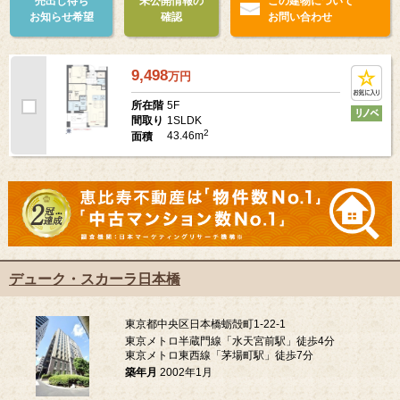
売出し待ち
未公開情報の
この建物について
お知らせ希望
確認
お問い合わせ
9,498
万
円
5F
所在階
1SLDK
間取り
2
43.46m
面積
デューク・スカーラ日本橋
東京都中央区日本橋蛎殻町1-22-1
東京メトロ半蔵門線「水天宮前駅」徒歩4分
東京メトロ東西線「茅場町駅」徒歩7分
築年月
2002年1月