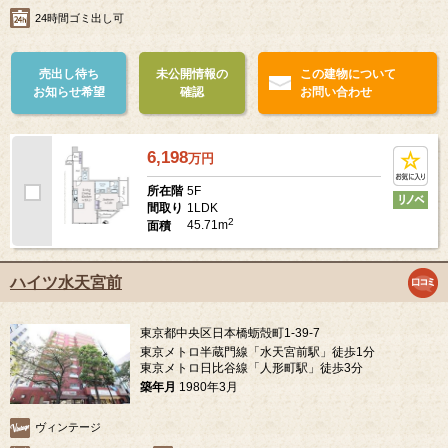
24時間ゴミ出し可
売出し待ち
未公開情報の
この建物について
お知らせ希望
確認
お問い合わせ
6,198
万
円
5F
所在階
1LDK
間取り
2
45.71m
面積
ハイツ水天宮前
東京都中央区日本橋蛎殻町1-39-7
東京メトロ半蔵門線「水天宮前駅」徒歩1分
東京メトロ日比谷線「人形町駅」徒歩3分
築年月
1980年3月
ヴィンテージ