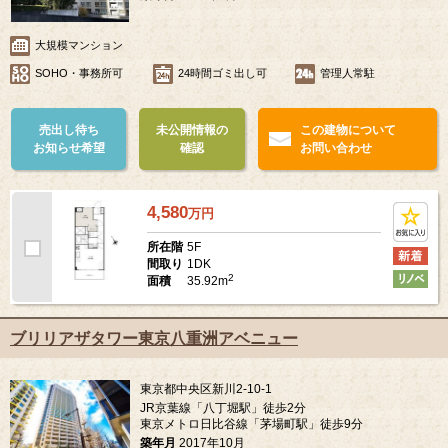
大規模マンション
SOHO・事務所可
24時間ゴミ出し可
管理人常駐
売出し待ち
未公開情報の
この建物について
お知らせ希望
確認
お問い合わせ
4,580
万
円
5F
所在階
1DK
間取り
2
35.92m
面積
ブリリアザタワー東京八重洲アベニュー
東京都中央区新川2-10-1
JR京葉線「八丁堀駅」徒歩2分
東京メトロ日比谷線「茅場町駅」徒歩9分
築年月
2017年10月