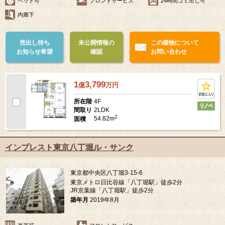
ペット可
フロントサービス
24時間ゴミ出し可
内廊下
売出し待ち
未公開情報の
この建物について
お知らせ希望
確認
お問い合わせ
1
3,799
億
万
円
4F
所在階
2LDK
間取り
2
54.82m
面積
インプレスト東京八丁堀ル・サンク
東京都中央区八丁堀3-15-6
東京メトロ日比谷線「八丁堀駅」徒歩2分
JR京葉線「八丁堀駅」徒歩2分
築年月
2019年8月