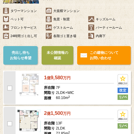
タワーマンション
大規模マンション
ペット可
免震・制震
キッズルーム
フロントサービス
ゲストルーム
パーティールーム
24時間ゴミ出し可
各階ゴミ置き場
内廊下
売出し待ち
未公開情報の
この建物について
お知らせ希望
確認
お問い合わせ
1
9,580
億
万
円
7F
所在階
2LDK+WIC
間取り
2
60.10m
面積
2
1,500
億
万
円
13F
所在階
2LDK
間取り
2
72.85m
面積