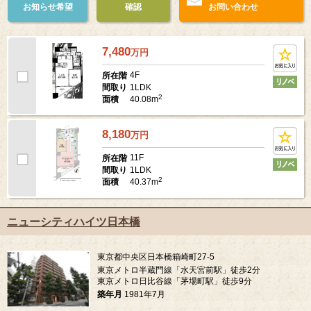
お知らせ希望
確認
お問い合わせ
7,480
万
円
4F
所在階
1LDK
間取り
2
40.08m
面積
8,180
万
円
11F
所在階
1LDK
間取り
2
40.37m
面積
ニューシティハイツ日本橋
東京都中央区日本橋箱崎町27-5
東京メトロ半蔵門線「水天宮前駅」徒歩2分
東京メトロ日比谷線「茅場町駅」徒歩9分
築年月
1981年7月