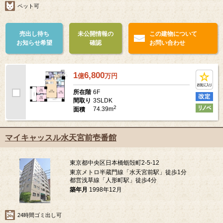
ペット可
売出し待ち
未公開情報の
この建物について
お知らせ希望
確認
お問い合わせ
1
6,800
億
万
円
6F
所在階
3SLDK
間取り
2
74.39m
面積
マイキャッスル水天宮前壱番館
東京都中央区日本橋蛎殻町2-5-12
東京メトロ半蔵門線「水天宮前駅」徒歩1分
都営浅草線「人形町駅」徒歩4分
築年月
1998年12月
24時間ゴミ出し可