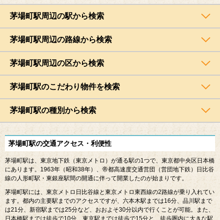
茅場町駅周辺の駅から検索
茅場町駅周辺の路線から検索
茅場町駅周辺の区から検索
茅場町駅のこだわり物件を検索
茅場町駅の種別から検索
茅場町駅の交通アクセス・利便性
茅場町駅は、東京地下鉄（東京メトロ）が通る駅の
1
つで、東京都中央区日本橋
にあります。
1963
年（昭和
38
年）、帝都高速度交通営団（営団地下鉄）日比谷
線の人形町駅・東銀座駅間の開通に伴って開業したのが始まりです。
茅場町駅には、東京メトロ日比谷線と東京メトロ東西線の
2
路線が乗り入れてい
ます。都内の主要駅までのアクセスですが、六本木駅までは
16
分、品川駅まで
は
21
分、新宿駅までは
25
分など、おおよそ
30
分以内で行くことが可能。また、
日本橋駅までは徒歩で
10
分、東京駅までは徒歩で
15
分と、徒歩圏内に大きな駅