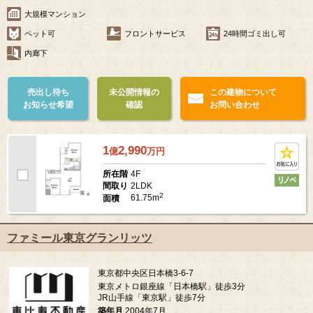
大規模マンション
ペット可
フロントサービス
24時間ゴミ出し可
内廊下
売出し待ち
未公開情報の
この建物について
お知らせ希望
確認
お問い合わせ
1
2,990
億
万
円
4F
所在階
2LDK
間取り
2
61.75m
面積
ファミール東京グランリッツ
東京都中央区日本橋3-6-7
東京メトロ銀座線「日本橋駅」徒歩3分
JR山手線「東京駅」徒歩7分
築年月
2004年7月