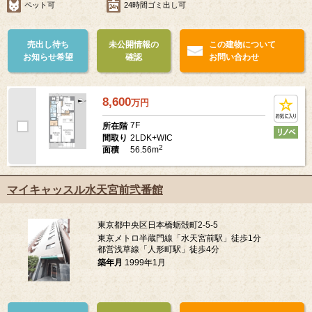
ペット可
24時間ゴミ出し可
売出し待ち
未公開情報の
この建物について
お知らせ希望
確認
お問い合わせ
8,600
万
円
7F
所在階
2LDK+WIC
間取り
2
56.56m
面積
マイキャッスル水天宮前弐番館
東京都中央区日本橋蛎殻町2-5-5
東京メトロ半蔵門線「水天宮前駅」徒歩1分
都営浅草線「人形町駅」徒歩4分
築年月
1999年1月