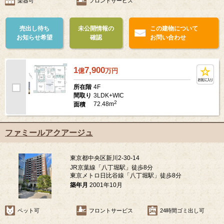
楽器可
フロントサービス
売出し待ち
未公開情報の
この建物について
お知らせ希望
確認
お問い合わせ
1
7,900
億
万
円
4F
所在階
3LDK+WIC
間取り
2
72.48m
面積
ファミールアクアージュ
東京都中央区新川2-30-14
JR京葉線「八丁堀駅」徒歩8分
東京メトロ日比谷線「八丁堀駅」徒歩8分
築年月
2001年10月
ペット可
フロントサービス
24時間ゴミ出し可