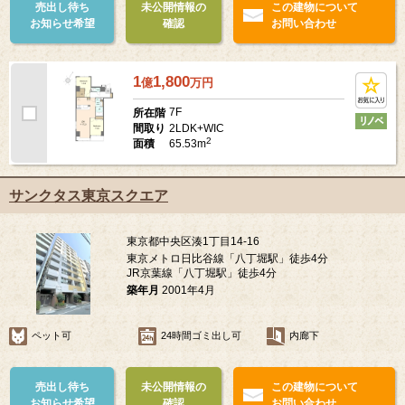
売出し待ち
未公開情報の
この建物について
お知らせ希望
確認
お問い合わせ
1
1,800
億
万
円
7F
所在階
2LDK+WIC
間取り
2
65.53m
面積
サンクタス東京スクエア
東京都中央区湊1丁目14-16
東京メトロ日比谷線「八丁堀駅」徒歩4分
JR京葉線「八丁堀駅」徒歩4分
築年月
2001年4月
ペット可
24時間ゴミ出し可
内廊下
売出し待ち
未公開情報の
この建物について
お知らせ希望
確認
お問い合わせ