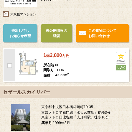
大規模マンション
売出し待ち
未公開情報の
この建物について
お知らせ希望
確認
お問い合わせ
1
2,800
億
万
円
6F
所在階
1LDK
間取り
2
43.23m
面積
セザールスカイリバー
東京都中央区日本橋箱崎町19-35
東京メトロ半蔵門線「水天宮前駅」徒歩3分
東京メトロ日比谷線「人形町駅」徒歩10分
築年月
1999年3月