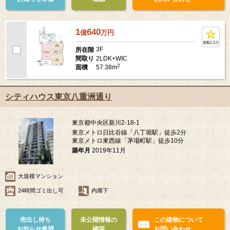
1
640
億
万
円
3F
所在階
2LDK+WIC
間取り
2
57.38m
面積
シティハウス東京八重洲通り
東京都中央区新川2-18-1
東京メトロ日比谷線「八丁堀駅」徒歩2分
東京メトロ東西線「茅場町駅」徒歩10分
築年月
2019年11月
大規模マンション
24時間ゴミ出し可
内廊下
売出し待ち
未公開情報の
この建物について
お知らせ希望
確認
お問い合わせ