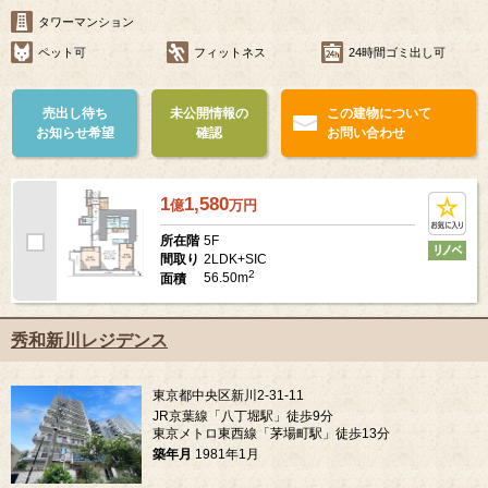
タワーマンション
ペット可
フィットネス
24時間ゴミ出し可
売出し待ち
未公開情報の
この建物について
お知らせ希望
確認
お問い合わせ
1
1,580
億
万
円
5F
所在階
2LDK+SIC
間取り
2
56.50m
面積
秀和新川レジデンス
東京都中央区新川2-31-11
JR京葉線「八丁堀駅」徒歩9分
東京メトロ東西線「茅場町駅」徒歩13分
築年月
1981年1月