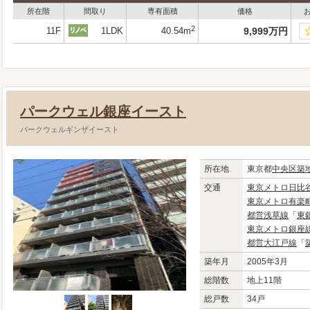
所在階
間取り
専有面積
価格
2
11F
1LDK
40.54m
9,999
万
円
パークウェル銀座イースト
パークウェルギンザイースト
所在地
東京都
中央区
築
交通
東京メトロ日比
東京メトロ有楽
都営浅草線
「
東
東京メトロ銀座
都営大江戸線
「
築年月
2005年3月
総階数
地上11階
総戸数
34戸