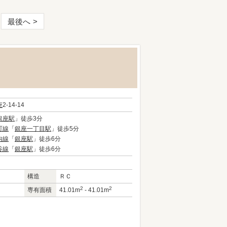
最後へ
座
2-14-14
銀座駅
」徒歩3分
町線
「
銀座一丁目駅
」徒歩5分
内線
「
銀座駅
」徒歩6分
谷線
「
銀座駅
」徒歩6分
構造
ＲＣ
2
2
専有面積
41.01m
- 41.01m