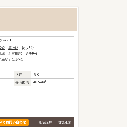
地
6-7-11
谷線
「
築地駅
」徒歩5分
町線
「
新富町駅
」徒歩9分
銀座駅
」徒歩9分
構造
ＲＣ
2
専有面積
40.54m
建物詳細
周辺地図