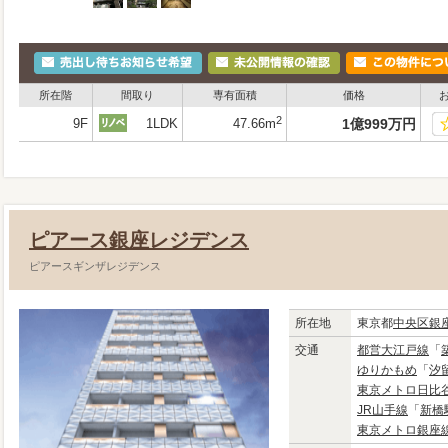
所在階
間取り
専有面積
価格
2
9F
1LDK
47.66m
1
億
999
万
円
ピアース銀座レジデンス
ピアースギンザレジデンス
所在地
東京都
中央区
銀
交通
都営大江戸線
「
ゆりかもめ
「
汐
東京メトロ日比
JR山手線
「
新橋
東京メトロ銀座