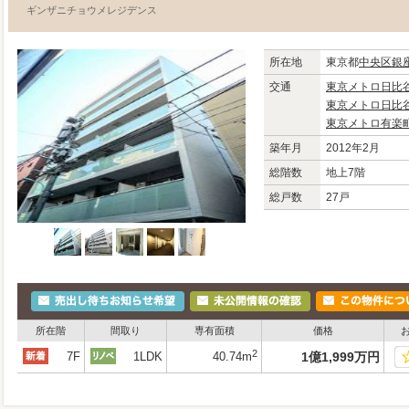
ギンザニチョウメレジデンス
所在地
東京都
中央区
銀
交通
東京メトロ日比
東京メトロ日比
東京メトロ有楽
築年月
2012年2月
総階数
地上7階
総戸数
27戸
所在階
間取り
専有面積
価格
2
7F
1LDK
40.74m
1
億
1,999
万
円