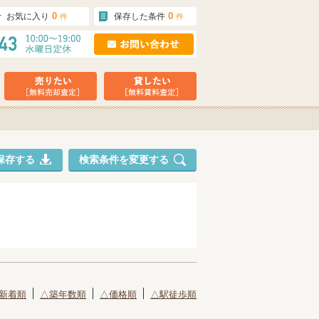
0
0
お気に入り
保存した条件
件
件
保存する
検索条件を変更する
新着順
△築年数順
△価格順
△駅徒歩順