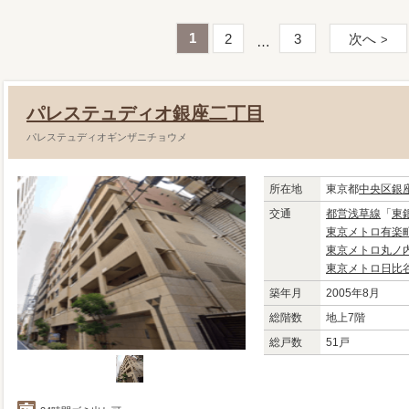
1
2
3
次へ
パレステュディオ銀座二丁目
パレステュディオギンザニチョウメ
所在地
東京都
中央区
銀
交通
都営浅草線
「
東
東京メトロ有楽
東京メトロ丸ノ
東京メトロ日比
築年月
2005年8月
総階数
地上7階
総戸数
51戸