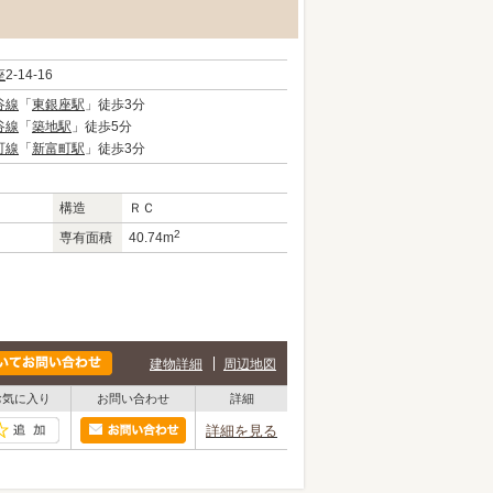
座
2-14-16
谷線
「
東銀座駅
」徒歩3分
谷線
「
築地駅
」徒歩5分
町線
「
新富町駅
」徒歩3分
構造
ＲＣ
2
専有面積
40.74m
建物詳細
周辺地図
お気に入り
お問い合わせ
詳細
詳細を見る