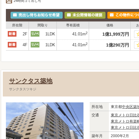
24時間ゴミ出し可
所在階
間取り
専有面積
価格
2
2F
1LDK
41.01m
1
億
1,999
万
円
2
4F
1LDK
41.01m
1
億
290
万
円
サンクタス築地
サンクタスツキジ
所在地
東京都
中央区
築
交通
東京メトロ日比
東京メトロ有楽
東京メトロ日比
築年月
2000年2月