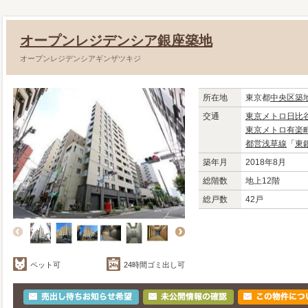
オープンレジデンシア銀座築地
オープンレジデンシアギンザツキジ
所在地
東京都
中央区
築
交通
東京メトロ日比
東京メトロ有楽
都営浅草線
「
東
築年月
2018年8月
総階数
地上12階
総戸数
42戸
ペット可
24時間ゴミ出し可