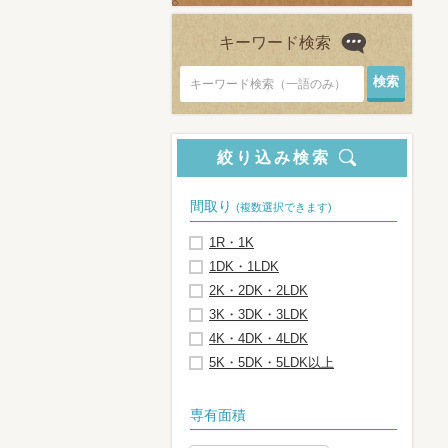
キーワード検索
キーワード検索（一語のみ）
絞り込み検索
間取り
(複数選択できます)
1R・1K
1DK・1LDK
2K・2DK・2LDK
3K・3DK・3LDK
4K・4DK・4LDK
5K・5DK・5LDK以上
専有面積