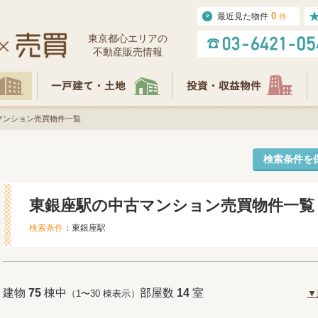
0
最近見た物件
件
東京都⼼エリアの
不動産販売情報
マンション売買物件一覧
検索条件を
東銀座駅の中古マンション売買物件一覧
検索条件
：東銀座駅
建物
75
棟中
部屋数
14
室
（1〜30 棟表示）
▼