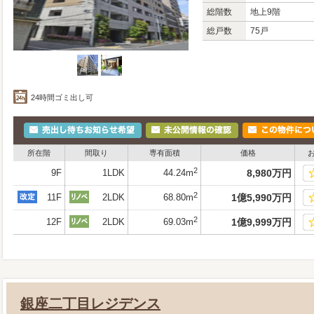
総階数
地上9階
総戸数
75戸
24時間ゴミ出し可
所在階
間取り
専有面積
価格
2
9F
1LDK
44.24m
8,980
万
円
2
11F
2LDK
68.80m
1
億
5,990
万
円
2
12F
2LDK
69.03m
1
億
9,999
万
円
銀座二丁目レジデンス