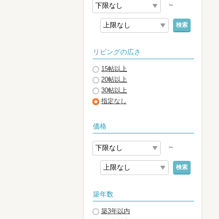
～
検索
リビングの広さ
15帖以上
20帖以上
30帖以上
指定なし
価格
～
検索
築年数
築3年以内