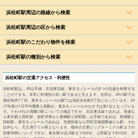
浜松町駅周辺の路線から検索
浜松町駅周辺の区から検索
浜松町駅のこだわり物件を検索
浜松町駅の種別から検索
浜松町駅の交通アクセス・利便性
JR
3
浜松町駅は、
山手線、京浜東北線、東京モノレールの
つの沿線を利用する
JR
ことのできる、非常に利便性の良い駅であると言えます。住所は、
の駅では
1
2
20
港区海岸
丁目、東京モノレールの駅では港区浜松町
丁目となっています。
17
1
1
年度の
日平均乗降人員数が、東京モノレールのなかでは第
位となっていま
す。それぞれの両隣の駅についての補足ですが、京浜東北線であれば、快速な
ら東京駅と田町駅。各駅停車なら新橋駅と田町駅。山手線であれば、新橋駅と
田町駅。東京モノレールであれば、空港快速なら羽田空港国際線ビル駅。それ
以外なら、天王洲アイル駅となります。都内の主要ビッグターミナル駅までの
5
12
所要時間についてですが、東京駅や品川駅まで約
分、上野駅まで約
分、渋