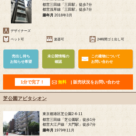
都営三田線「三田駅」徒歩7分
都営浅草線「三田駅」徒歩7分
築年月
2018年3月
デザイナーズ
ペット可
楽器可
24時間ゴミ出し可
売出し待ち
未公開情報の
この建物について
お知らせ希望
確認
お問い合わせ
1分で完了！
無料
| 販売状況をお問い合わせ
芝公園アビタシオン
東京都港区芝公園2-6-11
都営三田線「芝公園駅」徒歩1分
都営大江戸線「大門駅」徒歩7分
築年月
1979年11月