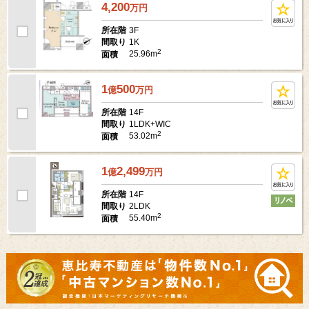
4,200
万
円
3F
所在階
1K
間取り
2
25.96m
面積
1
500
億
万
円
14F
所在階
1LDK+WIC
間取り
2
53.02m
面積
1
2,499
億
万
円
14F
所在階
2LDK
間取り
2
55.40m
面積