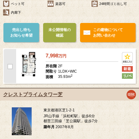
ペット可
楽器可
24時間ゴミ出し可
内廊下
売出し待ち
未公開情報の
この建物について
お知らせ希望
確認
お問い合わせ
7,998
万
円
2F
所在階
1LDK+WIC
間取り
2
35.93m
面積
クレストプライムタワー芝
東京都港区芝1-2-1
JR山手線「浜松町駅」徒歩6分
都営三田線「芝公園駅」徒歩7分
築年月
2007年8月