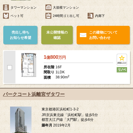
タワーマンション
大規模マンション
ペット可
24時間ゴミ出し可
内廊下
売出し待ち
未公開情報の
この建物について
お知らせ希望
確認
お問い合わせ
1
800
億
万
円
16F
所在階
1LDK
間取り
2
38.90m
面積
パークコート浜離宮ザタワー
東京都港区浜松町1-3-2
JR京浜東北線「浜松町駅」徒歩5分
都営大江戸線「大門駅」徒歩6分
築年月
2019年2月