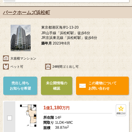
パークホームズ浜松町
東京都港区海岸1-13-20
JR山手線「浜松町駅」徒歩6分
JR京浜東北線「浜松町駅」徒歩6分
築年月
2023年8月
大規模マンション
ペット可
24時間ゴミ出し可
売出し待ち
未公開情報の
この建物について
お知らせ希望
確認
お問い合わせ
1
1,180
億
万
円
14F
所在階
1LDK+WIC
間取り
2
38.87m
面積