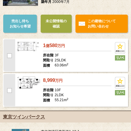
築年月
2000年7月
売出し待ち
未公開情報の
この建物について
お知らせ希望
確認
お問い合わせ
1
580
億
万
円
3F
所在階
2SLDK
間取り
2
63.06m
面積
8,999
万
円
10F
所在階
2LDK
間取り
2
55.21m
面積
東京ツインパークス