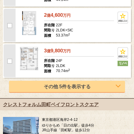
2
4,600
億
万
円
22F
所在階
2LDK+SIC
間取り
2
53.37m
面積
3
9,800
億
万
円
24F
所在階
2LDK
間取り
2
70.74m
面積
その他 5件を表示する
クレストフォルム田町ベイフロントスクエア
東京都港区海岸2-4-12
ゆりかもめ「日の出駅」徒歩4分
JR山手線「田町駅」徒歩12分