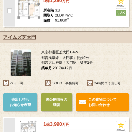
4
1,280
億
万
円
31F
所在階
2LDK+WIC
間取り
2
91.86m
面積
アイムズ芝大門
東京都港区芝大門1-4-5
都営浅草線「大門駅」徒歩2分
都営大江戸線「大門駅」徒歩2分
築年月
2017年12月
ペット可
SOHO・事務所可
24時間ゴミ出し可
売出し待ち
未公開情報の
この建物について
お知らせ希望
確認
お問い合わせ
1
3,990
億
万
円