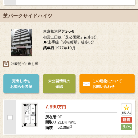
芝パークサイドハイツ
東京都港区芝2-5-8
都営三田線「芝公園駅」徒歩3分
JR山手線「浜松町駅」徒歩8分
築年月
1977年10月
24時間ゴミ出し可
売出し待ち
未公開情報の
この建物について
お知らせ希望
確認
お問い合わせ
7,990
万
円
9F
所在階
2LDK+WIC
間取り
2
52.38m
面積