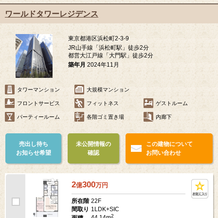
ワールドタワーレジデンス
東京都港区浜松町2-3-9
JR山手線「浜松町駅」徒歩2分
都営大江戸線「大門駅」徒歩2分
築年月
2024年11月
タワーマンション
大規模マンション
フロントサービス
フィットネス
ゲストルーム
パーティールーム
各階ゴミ置き場
内廊下
売出し待ち
未公開情報の
この建物について
お知らせ希望
確認
お問い合わせ
2
300
億
万
円
22F
所在階
1LDK+SIC
間取り
2
44.14m
面積