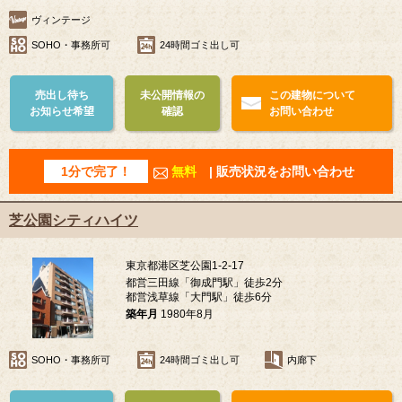
ヴィンテージ
SOHO・事務所可
24時間ゴミ出し可
売出し待ち
未公開情報の
この建物について
お知らせ希望
確認
お問い合わせ
1分で完了！
無料
| 販売状況をお問い合わせ
芝公園シティハイツ
東京都港区芝公園1-2-17
都営三田線「御成門駅」徒歩2分
都営浅草線「大門駅」徒歩6分
築年月
1980年8月
SOHO・事務所可
24時間ゴミ出し可
内廊下