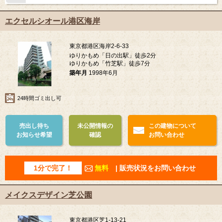
エクセルシオール港区海岸
東京都港区海岸2-6-33
ゆりかもめ「日の出駅」徒歩2分
ゆりかもめ「竹芝駅」徒歩7分
築年月
1998年6月
24時間ゴミ出し可
売出し待ち
未公開情報の
この建物について
お知らせ希望
確認
お問い合わせ
1分で完了！
無料
| 販売状況をお問い合わせ
メイクスデザイン芝公園
東京都港区芝1-13-21