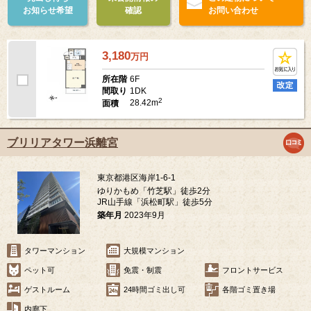
お知らせ希望
確認
お問い合わせ
3,180
万
円
6F
所在階
1DK
間取り
2
28.42m
面積
ブリリアタワー浜離宮
東京都港区海岸1-6-1
ゆりかもめ「竹芝駅」徒歩2分
JR山手線「浜松町駅」徒歩5分
築年月
2023年9月
タワーマンション
大規模マンション
ペット可
免震・制震
フロントサービス
ゲストルーム
24時間ゴミ出し可
各階ゴミ置き場
内廊下