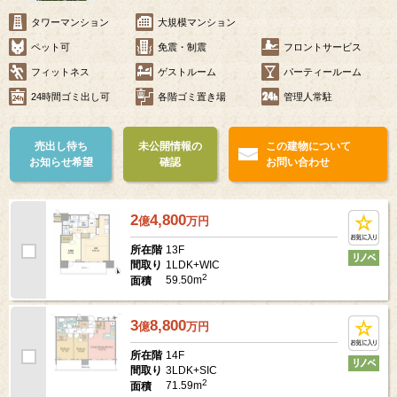
タワーマンション
大規模マンション
ペット可
免震・制震
フロントサービス
フィットネス
ゲストルーム
パーティールーム
24時間ゴミ出し可
各階ゴミ置き場
管理人常駐
売出し待ち
未公開情報の
この建物について
お知らせ希望
確認
お問い合わせ
2
4,800
億
万
円
13F
所在階
1LDK+WIC
間取り
2
59.50m
面積
3
8,800
億
万
円
14F
所在階
3LDK+SIC
間取り
2
71.59m
面積