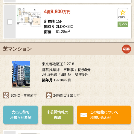
4
9,800
億
万
円
15F
所在階
2LDK+SIC
間取り
2
81.28m
面積
芝マンション
東京都港区芝2-27-8
都営浅草線「三田駅」徒歩5分
JR山手線「田町駅」徒歩9分
築年月
1978年9月
SOHO・事務所可
24時間ゴミ出し可
売出し待ち
未公開情報の
この建物について
お知らせ希望
確認
お問い合わせ