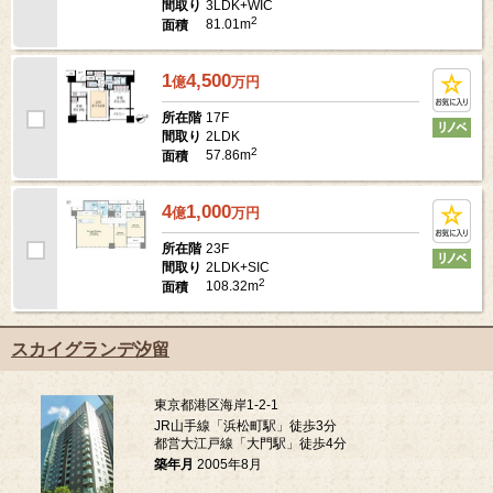
3LDK+WIC
間取り
2
81.01m
面積
1
4,500
億
万
円
17F
所在階
2LDK
間取り
2
57.86m
面積
4
1,000
億
万
円
23F
所在階
2LDK+SIC
間取り
2
108.32m
面積
スカイグランデ汐留
東京都港区海岸1-2-1
JR山手線「浜松町駅」徒歩3分
都営大江戸線「大門駅」徒歩4分
築年月
2005年8月