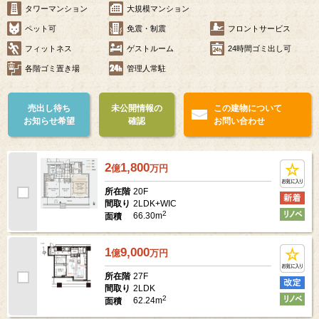
タワーマンション
大規模マンション
ペット可
免震・制震
フロントサービス
フィットネス
ゲストルーム
24時間ゴミ出し可
各階ゴミ置き場
管理人常駐
売出し待ち
未公開情報の
この建物について
お知らせ希望
確認
お問い合わせ
2
1,800
億
万
円
20F
所在階
2LDK+WIC
間取り
2
66.30m
面積
1
9,000
億
万
円
27F
所在階
2LDK
間取り
2
62.24m
面積