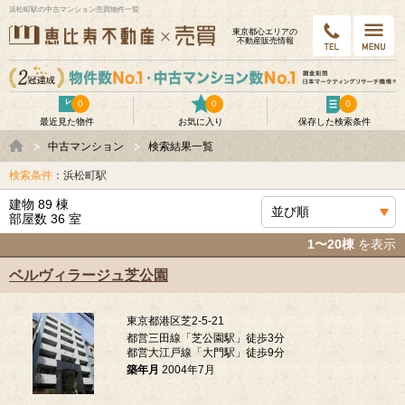
浜松町駅の中古マンション売買物件一覧
東京都⼼エリアの
不動産販売情報
0
0
0
最近見た物件
お気に入り
保存した検索条件
中古マンション
検索結果一覧
検索条件
：浜松町駅
建物 89 棟
部屋数 36 室
1〜20棟
を表示
ベルヴィラージュ芝公園
東京都港区芝2-5-21
都営三田線「芝公園駅」徒歩3分
都営大江戸線「大門駅」徒歩9分
築年月
2004年7月