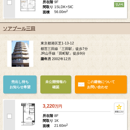
9F
所在階
1SLDK+SIC
間取り
2
56.00m
面積
ソアブール三田
東京都港区芝1-13-12
都営三田線「三田駅」徒歩7分
JR山手線「田町駅」徒歩9分
築年月
2002年12月
売出し待ち
未公開情報の
この建物について
お知らせ希望
確認
お問い合わせ
3,220
万
円
8F
所在階
1K
間取り
2
21.60m
面積