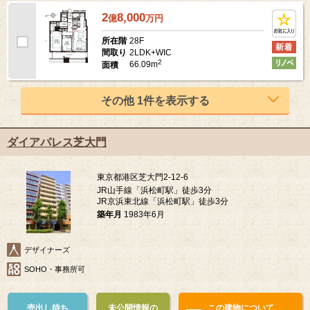
2
8,000
億
万
円
28F
所在階
2LDK+WIC
間取り
2
66.09m
面積
その他 1件を表示する
ダイアパレス芝大門
東京都港区芝大門2-12-6
JR山手線「浜松町駅」徒歩3分
JR京浜東北線「浜松町駅」徒歩3分
築年月
1983年6月
デザイナーズ
SOHO・事務所可
売出し待ち
未公開情報の
この建物について