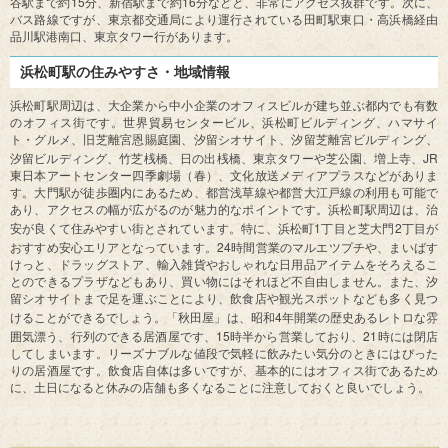
15
16
谷駅まで約
分、新宿駅まで約
分などと、非常にアクセス抜群です。次に、
バス路線ですが、東京都交通局により運行されている田町駅東口・高浜橋経由
品川駅港南口、東京タワー行があります。
浜松町駅の住みやすさ・地域情報
浜松町駅周辺は、大企業から中小企業のオフィスビルが建ち並ぶ都内でも有数
のオフィス街です。世界貿易センタービル、浜松町ビルディング、ハマサイ
ト・グルメ、旧芝離宮恩賜庭園、汐留シオサイト、汐留芝離宮ビルディング、
JR
汐留ビルディング、竹芝桟橋、日の出桟橋、東京タワーや芝公園、増上寺、
東日本アートセンター四季劇場（春）、文化放送メディアプラスなどがありま
す。大門駅が徒歩圏内にあるため、都営浅草線や都営大江戸線の利用も可能で
あり、アクセスの幅が広がるのが魅力的なポイントです。浜松町駅周辺は、治
1
2
安が良くて住みやすい街とされています。特に、浜松町
丁目と芝大門
丁目が
24
おすすめ安心エリアとなっています。
時間営業のマルエツプチや、まいばす
けっと、ドラッグストア、輸入雑貨やおしゃれな日用品アイテムをそろえるこ
とのできるプラザなどもあり、買い物にはそれほど不自由しません。また、汐
留シオサイトまで足を運ぶことにより、飲食店や観光スポットなども多く見つ
4
けることができるでしょう。「秋田屋」は、昭和
年開業の歴史あるレトロな雰
15
21
囲気漂う、行列のできる居酒屋です、
時半から営業しており、
時には閉店
してしまいます。リーズナブルな値段で気軽に飲みたい気分のときにはぴった
りの居酒屋です。飲食店自体は多いですが、基本的にはオフィス街であるため
に、土日になると休みの店舗も多くなることに注意しておくと良いでしょう。