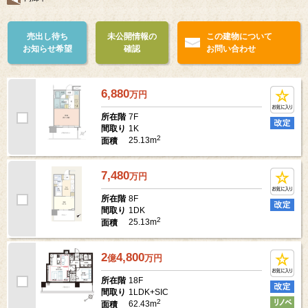
売出し待ち
未公開情報の
この建物について
お知らせ希望
確認
お問い合わせ
6,880
万
円
7F
所在階
1K
間取り
2
25.13m
面積
7,480
万
円
8F
所在階
1DK
間取り
2
25.13m
面積
2
4,800
億
万
円
18F
所在階
1LDK+SIC
間取り
2
62.43m
面積