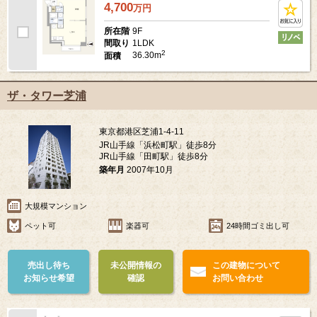
4,700
万
円
9F
所在階
1LDK
間取り
2
36.30m
面積
ザ・タワー芝浦
東京都港区芝浦1-4-11
JR山手線「浜松町駅」徒歩8分
JR山手線「田町駅」徒歩8分
築年月
2007年10月
大規模マンション
ペット可
楽器可
24時間ゴミ出し可
売出し待ち
未公開情報の
この建物について
お知らせ希望
確認
お問い合わせ