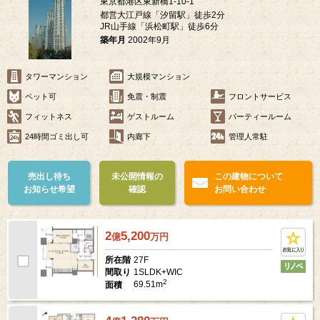
東京都港区東新橋1-10-1
都営大江戸線「汐留駅」徒歩2分
JR山手線「浜松町駅」徒歩6分
築年月
2002年9月
タワーマンション
大規模マンション
ペット可
免震・制震
フロントサービス
フィットネス
ゲストルーム
パーティールーム
24時間ゴミ出し可
内廊下
管理人常駐
売出し待ち
未公開情報の
この建物について
お知らせ希望
確認
お問い合わせ
2
5,200
億
万
円
27F
所在階
1SLDK+WIC
間取り
2
69.51m
面積