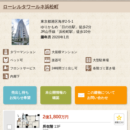
ローレルタワールネ浜松町
東京都港区海岸2-5-1
ゆりかもめ「日の出駅」徒歩2分
JR山手線「浜松町駅」徒歩10分
築年月
2020年1月
タワーマンション
大規模マンション
ペット可
楽器可
大型駐車場
フロントサービス
24時間ゴミ出し可
各階ゴミ置き場
内廊下
売出し待ち
未公開情報の
この建物について
お知らせ希望
確認
お問い合わせ
2
1,800
億
万
円
13F
所在階