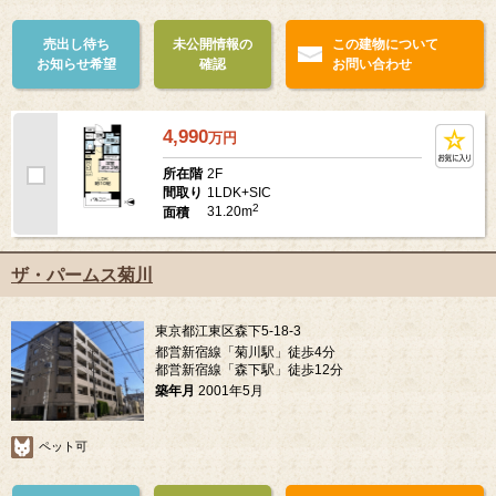
売出し待ち
未公開情報の
この建物について
お知らせ希望
確認
お問い合わせ
4,990
万
円
2F
所在階
1LDK+SIC
間取り
2
31.20m
面積
ザ・パームス菊川
東京都江東区森下5-18-3
都営新宿線「菊川駅」徒歩4分
都営新宿線「森下駅」徒歩12分
築年月
2001年5月
ペット可