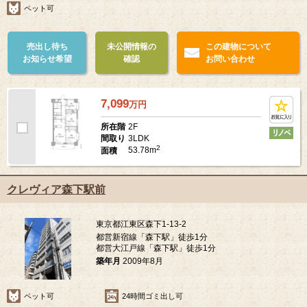
ペット可
売出し待ち
未公開情報の
この建物について
お知らせ希望
確認
お問い合わせ
7,099
万
円
2F
所在階
3LDK
間取り
2
53.78m
面積
クレヴィア森下駅前
東京都江東区森下1-13-2
都営新宿線「森下駅」徒歩1分
都営大江戸線「森下駅」徒歩1分
築年月
2009年8月
ペット可
24時間ゴミ出し可