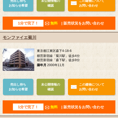
売出し待ち
未公開情報の
この建物について
お知らせ希望
確認
お問い合わせ
1分で完了！
無料
| 販売状況をお問い合わせ
モンファイエ菊川
東京都江東区森下4-18-6
都営新宿線「菊川駅」徒歩4分
都営新宿線「森下駅」徒歩9分
築年月
2000年11月
売出し待ち
未公開情報の
この建物について
お知らせ希望
確認
お問い合わせ
1分で完了！
無料
| 販売状況をお問い合わせ