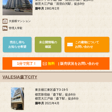
都営大江戸線「清澄白河駅」徒歩9分
築年月
1981年2月
大規模マンション
管理人常駐
売出し待ち
未公開情報の
この建物について
お知らせ希望
確認
お問い合わせ
1分で完了！
無料
| 販売状況をお問い合わせ
VALESIA森下CITY
東京都江東区森下3-19-5
都営新宿線「森下駅」徒歩6分
都営大江戸線「森下駅」徒歩6分
築年月
2021年4月