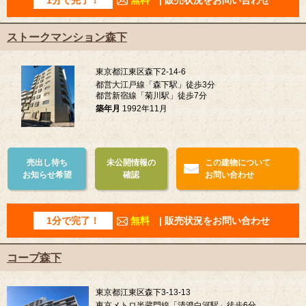
ストークマンション森下
東京都江東区森下2-14-6
都営大江戸線「森下駅」徒歩3分
都営新宿線「菊川駅」徒歩7分
築年月
1992年11月
売出し待ち
未公開情報の
この建物について
お知らせ希望
確認
お問い合わせ
1分で完了！
無料
| 販売状況をお問い合わせ
コープ森下
東京都江東区森下3-13-13
東京メトロ半蔵門線「清澄白河駅」徒歩6分