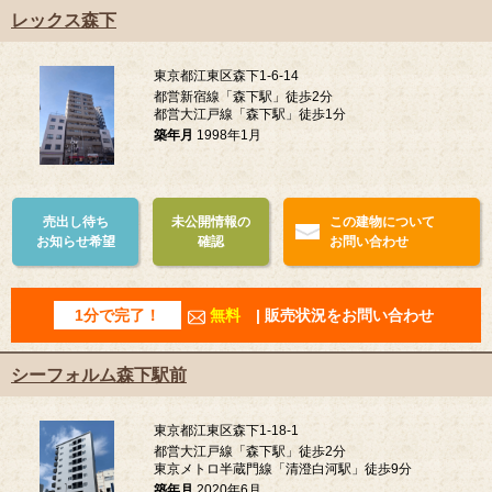
レックス森下
東京都江東区森下1-6-14
都営新宿線「森下駅」徒歩2分
都営大江戸線「森下駅」徒歩1分
築年月
1998年1月
売出し待ち
未公開情報の
この建物について
お知らせ希望
確認
お問い合わせ
1分で完了！
無料
| 販売状況をお問い合わせ
シーフォルム森下駅前
東京都江東区森下1-18-1
都営大江戸線「森下駅」徒歩2分
東京メトロ半蔵門線「清澄白河駅」徒歩9分
築年月
2020年6月