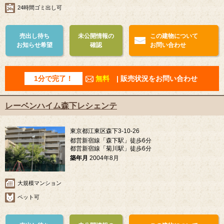
24時間ゴミ出し可
売出し待ち
未公開情報の
この建物について
お知らせ希望
確認
お問い合わせ
1分で完了！
無料
| 販売状況をお問い合わせ
レーベンハイム森下レシェンテ
東京都江東区森下3-10-26
都営新宿線「森下駅」徒歩6分
都営新宿線「菊川駅」徒歩6分
築年月
2004年8月
大規模マンション
ペット可