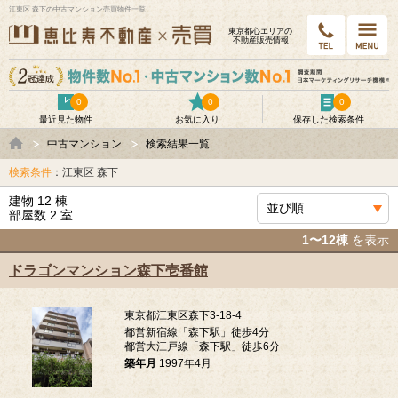
江東区 森下の中古マンション売買物件一覧
東京都⼼エリアの
不動産販売情報
0
0
0
最近見た物件
お気に入り
保存した検索条件
中古マンション
検索結果一覧
検索条件
：江東区 森下
建物 12 棟
部屋数 2 室
1〜12棟
を表示
ドラゴンマンション森下壱番館
東京都江東区森下3-18-4
都営新宿線「森下駅」徒歩4分
都営大江戸線「森下駅」徒歩6分
築年月
1997年4月