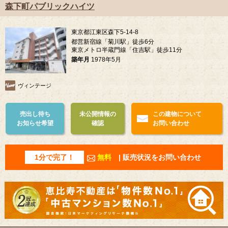
森下町パブリックハイツ
東京都江東区森下5-14-8
都営新宿線「菊川駅」徒歩6分
東京メトロ半蔵門線「住吉駅」徒歩11分
築年月
1978年5月
ヴィンテージ
売出し待ち
未公開情報の
この建物について
お知らせ希望
確認
お問い合わせ
1分で完了！
無料
| 販売状況をお問い合わせ