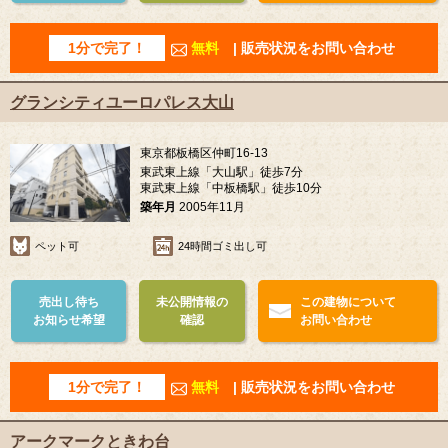
1分で完了！
無料
| 販売状況をお問い合わせ
グランシティユーロパレス大山
東京都板橋区仲町16-13
東武東上線「大山駅」徒歩7分
東武東上線「中板橋駅」徒歩10分
築年月
2005年11月
ペット可
24時間ゴミ出し可
売出し待ち
未公開情報の
この建物について
お知らせ希望
確認
お問い合わせ
1分で完了！
無料
| 販売状況をお問い合わせ
アークマークときわ台