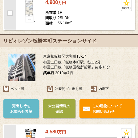
4,900
万
円
1F
所在階
2SLDK
間取り
2
56.10m
面積
リビオレゾン板橋本町ステーションサイド
東京都板橋区大和町13-17
都営三田線「板橋本町駅」徒歩2分
都営三田線「板橋区役所前駅」徒歩13分
築年月
2019年7月
ペット可
24時間ゴミ出し可
内廊下
売出し待ち
未公開情報の
この建物について
お知らせ希望
確認
お問い合わせ
4,580
万
円