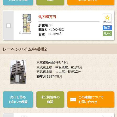
6,790
万
円
3F
所在階
4LDK+SIC
間取り
2
85.32m
面積
レーベンハイム中板橋2
東京都板橋区仲町41-1
東武東上線「中板橋駅」徒歩3分
東武東上線「大山駅」徒歩12分
築年月
1997年8月
売出し待ち
未公開情報の
この建物について
お知らせ希望
確認
お問い合わせ