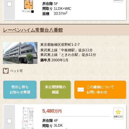
5F
所在階
1LDK+WIC
間取り
2
33.57m
面積
レーベンハイム常盤台八番館
東京都板橋区前野町1-2-7
東武東上線「中板橋駅」徒歩11分
東武東上線「ときわ台駅」徒歩11分
築年月
2000年1月
ペット可
売出し待ち
未公開情報の
この建物について
お知らせ希望
確認
お問い合わせ
5,480
万
円
4F
所在階
3LDK
間取り