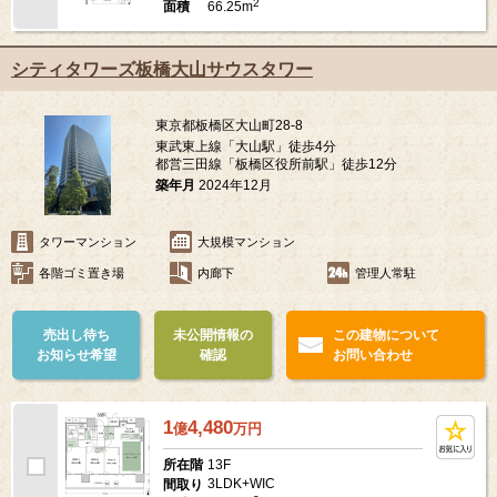
2
66.25m
面積
シティタワーズ板橋大山サウスタワー
東京都板橋区大山町28-8
東武東上線「大山駅」徒歩4分
都営三田線「板橋区役所前駅」徒歩12分
築年月
2024年12月
タワーマンション
大規模マンション
各階ゴミ置き場
内廊下
管理人常駐
売出し待ち
未公開情報の
この建物について
お知らせ希望
確認
お問い合わせ
1
4,480
億
万
円
13F
所在階
3LDK+WIC
間取り