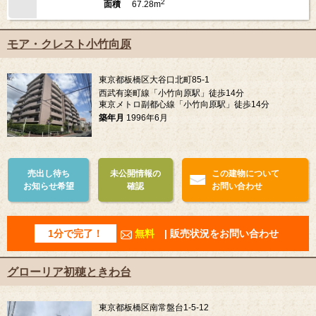
2
67.28m
面積
モア・クレスト小竹向原
東京都板橋区大谷口北町85-1
西武有楽町線「小竹向原駅」徒歩14分
東京メトロ副都心線「小竹向原駅」徒歩14分
築年月
1996年6月
売出し待ち
未公開情報の
この建物について
お知らせ希望
確認
お問い合わせ
1分で完了！
無料
| 販売状況をお問い合わせ
グローリア初穂ときわ台
東京都板橋区南常盤台1-5-12