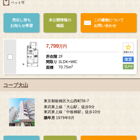
ペット可
売出し待ち
未公開情報の
この建物について
お知らせ希望
確認
お問い合わせ
7,799
万
円
2F
所在階
3LDK+WIC
間取り
2
70.75m
面積
コープ大山
東京都板橋区大山西町56-7
東武東上線「大山駅」徒歩9分
東武東上線「中板橋駅」徒歩10分
築年月
1979年9月