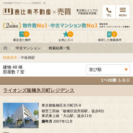
中板橋駅の中古マンション売買物件一覧
東京都⼼エリアの
不動産販売情報
0
0
0
最近見た物件
お気に入り
保存した検索条件
中古マンション
検索結果一覧
検索条件
：中板橋駅
建物 48 棟
部屋数 7 室
1〜20棟
を表示
ライオンズ板橋氷川町レジデンス
東京都板橋区氷川町25-9
都営三田線「板橋区役所前駅」徒歩8分
東武東上線「大山駅」徒歩11分
築年月
2007年11月