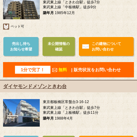
東武東上線「ときわ台駅」徒歩7分
東武東上線「中板橋駅」徒歩9分
築年月
1985年12月
ペット可
売出し待ち
未公開情報の
この建物について
お知らせ希望
確認
お問い合わせ
1分で完了！
無料
| 販売状況をお問い合わせ
ダイヤモンドメゾンときわ台
東京都板橋区常盤台3-16-12
東武東上線「ときわ台駅」徒歩7分
東武東上線「上板橋駅」徒歩11分
築年月
1988年4月