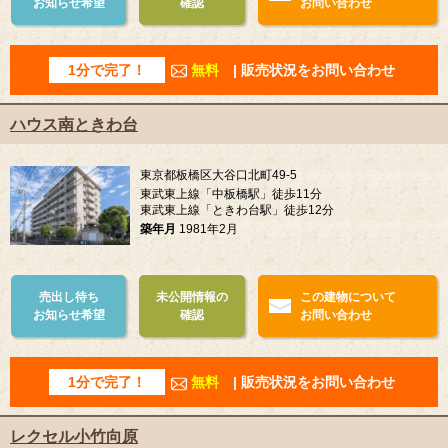
お知らせ希望
確認
お問い合わせ
1分で完了！
無料
| 販売状況をお問い合わせ
ハウス南ときわ台
東京都板橋区大谷口北町49-5
東武東上線「中板橋駅」徒歩11分
東武東上線「ときわ台駅」徒歩12分
築年月
1981年2月
売出し待ち
未公開情報の
この建物について
お知らせ希望
確認
お問い合わせ
1分で完了！
無料
| 販売状況をお問い合わせ
レクセル小竹向原