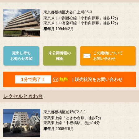
東京都板橋区大谷口上町85-3
東京メトロ副都心線「小竹向原駅」徒歩12分
東京メトロ有楽町線「小竹向原駅」徒歩12分
築年月
1994年2月
売出し待ち
未公開情報の
この建物について
お知らせ希望
確認
お問い合わせ
1分で完了！
無料
| 販売状況をお問い合わせ
レクセルときわ台
東京都板橋区前野町2-3-1
東武東上線「ときわ台駅」徒歩7分
東武東上線「中板橋駅」徒歩14分
築年月
2008年8月