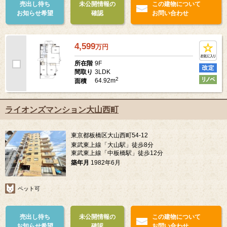
売出し待ち
未公開情報の
この建物について
お知らせ希望
確認
お問い合わせ
4,599
万
円
9F
所在階
3LDK
間取り
2
64.92m
面積
ライオンズマンション大山西町
東京都板橋区大山西町54-12
東武東上線「大山駅」徒歩8分
東武東上線「中板橋駅」徒歩12分
築年月
1982年6月
ペット可
売出し待ち
未公開情報の
この建物について
お知らせ希望
確認
お問い合わせ