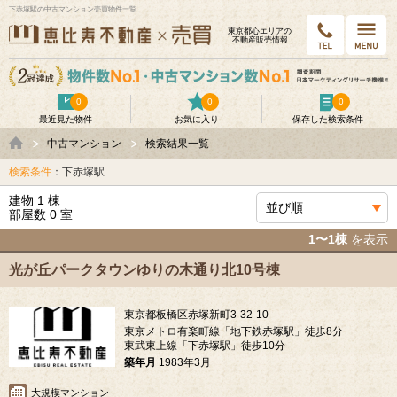
下赤塚駅の中古マンション売買物件一覧
東京都⼼エリアの
不動産販売情報
0
0
0
最近見た物件
お気に入り
保存した検索条件
中古マンション
検索結果一覧
検索条件
：下赤塚駅
建物 1 棟
部屋数 0 室
1〜1棟
を表示
光が丘パークタウンゆりの木通り北10号棟
東京都板橋区赤塚新町3-32-10
東京メトロ有楽町線「地下鉄赤塚駅」徒歩8分
東武東上線「下赤塚駅」徒歩10分
築年月
1983年3月
大規模マンション