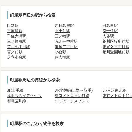
町屋駅周辺の駅から検索
田端駅
西日暮里駅
日暮里駅
三河島駅
北千住駅
南千住駅
千住大橋駅
三ノ輪駅
入谷駅
三ノ輪橋駅
荒川一中前駅
荒川区役所前駅
荒川七丁目駅
町屋二丁目駅
東尾久三丁目駅
宮ノ前駅
小台駅
荒川遊園地前駅
足立小台駅
扇大橋駅
町屋駅周辺の路線から検索
JR山手線
JR常磐線(上野～取手)
JR京浜東北線
成田スカイアクセス
東京メトロ日比谷線
東京メトロ千代
都電荒川線
つくばエクスプレス
町屋駅のこだわり物件を検索