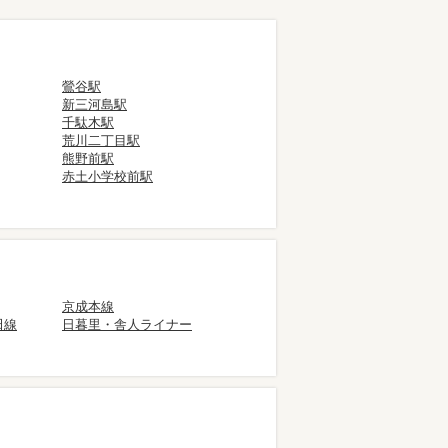
鶯谷駅
新三河島駅
千駄木駅
荒川二丁目駅
熊野前駅
赤土小学校前駅
京成本線
田線
日暮里・舎人ライナー