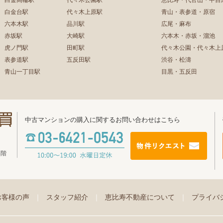
白金高輪駅
代々木公園駅
恵比寿・代官山・中目
白金台駅
代々木上原駅
青山・表参道・原宿
六本木駅
品川駅
広尾・麻布
赤坂駅
大崎駅
六本木・赤坂・溜池
虎ノ門駅
田町駅
代々木公園・代々木上
表参道駅
五反田駅
渋谷・松濤
青山一丁目駅
目黒・五反田
中古マンションの購入に関するお問い合わせはこちら
4階
お客様の声
｜
スタッフ紹介
｜
恵比寿不動産について
｜
プライバ