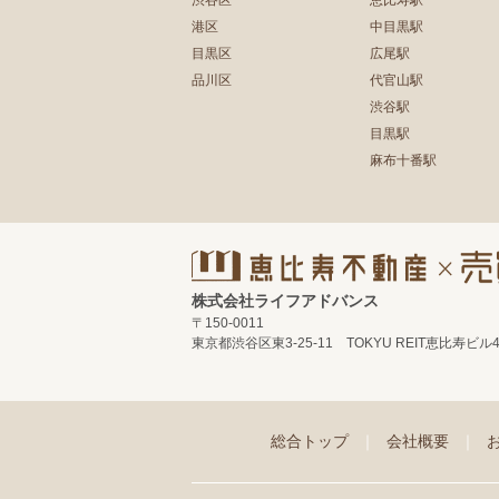
渋谷区
恵比寿駅
港区
中目黒駅
目黒区
広尾駅
品川区
代官山駅
渋谷駅
目黒駅
麻布十番駅
株式会社ライフアドバンス
〒150-0011
東京都渋谷区東3-25-11 TOKYU REIT恵比寿ビル
総合トップ
｜
会社概要
｜