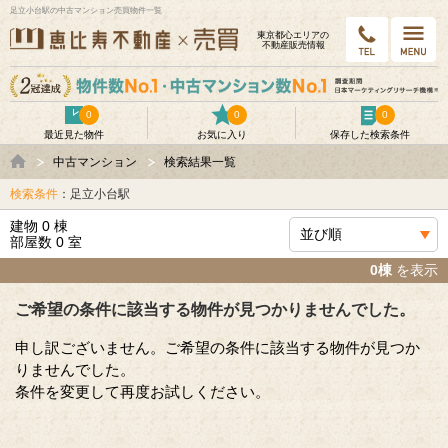
足立小台駅の中古マンション売買物件一覧
東京都⼼エリアの
不動産販売情報
0
0
0
最近見た物件
お気に入り
保存した検索条件
中古マンション
検索結果一覧
検索条件
：足立小台駅
建物 0 棟
部屋数 0 室
0棟
を表示
ご希望の条件に該当する物件が見つかりませんでした。
申し訳ございません。ご希望の条件に該当する物件が見つか
りませんでした。
条件を変更して再度お試しください。