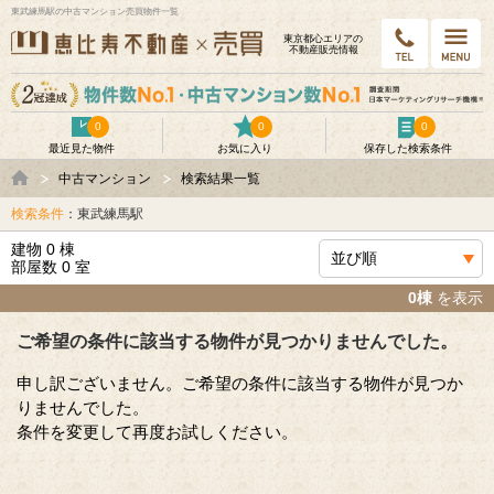
東武練馬駅の中古マンション売買物件一覧
東京都⼼エリアの
不動産販売情報
0
0
0
最近見た物件
お気に入り
保存した検索条件
中古マンション
検索結果一覧
検索条件
：東武練馬駅
建物 0 棟
部屋数 0 室
0棟
を表示
ご希望の条件に該当する物件が見つかりませんでした。
申し訳ございません。ご希望の条件に該当する物件が見つか
りませんでした。
条件を変更して再度お試しください。