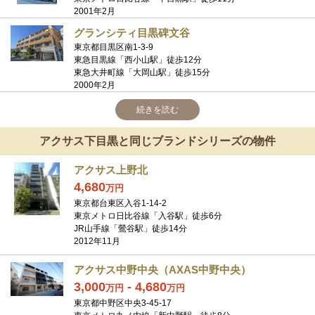
2001年2月
グランシティ目黒碑文谷
東京都目黒区南1-3-9
東急目黒線「西小山駅」徒歩12分
東急大井町線「大岡山駅」徒歩15分
2000年2月
続きを読む
アクサス下目黒と同じブランドシリーズの物件
アクサス上野北
4,680
万
円
東京都台東区入谷1-14-2
東京メトロ日比谷線「入谷駅」徒歩6分
JR山手線「鶯谷駅」徒歩14分
2012年11月
アクサス中野中央（AXAS中野中央）
3,000
-
4,680
万
円
万
円
東京都中野区中央3-45-17