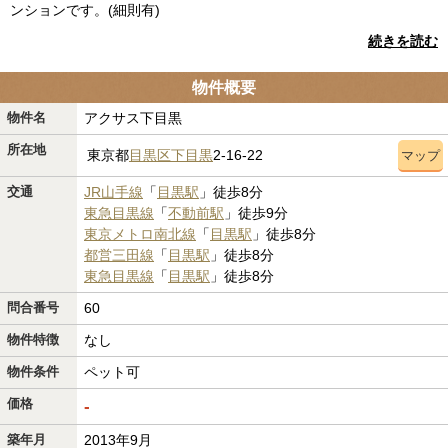
ンションです。(細則有)
続きを読む
物件概要
物件名
アクサス下目黒
所在地
東京都
目黒区
下目黒
2-16-22
マップ
交通
JR山手線
「
目黒駅
」徒歩8分
東急目黒線
「
不動前駅
」徒歩9分
東京メトロ南北線
「
目黒駅
」徒歩8分
都営三田線
「
目黒駅
」徒歩8分
東急目黒線
「
目黒駅
」徒歩8分
問合番号
60
物件特徴
なし
物件条件
ペット可
価格
-
築年月
2013年9月