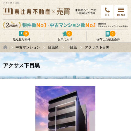
アクサス下目黒
東京都⼼エリアの
不動産販売情報
0
0
0
最近見た物件
お気に入り
保存した検索条件
中古マンション
目黒区
下目黒
アクサス下目黒
アクサス下目黒