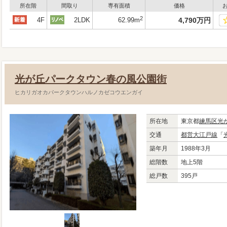
所在階
間取り
専有面積
価格
2
4F
2LDK
62.99m
4,790
万
円
光が丘パークタウン春の風公園街
ヒカリガオカパークタウンハルノカゼコウエンガイ
所在地
東京都
練馬区
光
交通
都営大江戸線
「
築年月
1988年3月
総階数
地上5階
総戸数
395戸