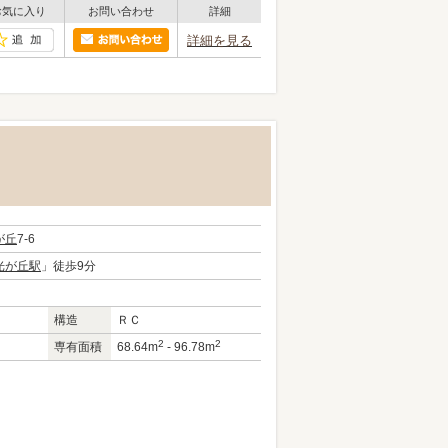
お気に入り
お問い合わせ
詳細
詳細を見る
が丘
7-6
光が丘駅
」徒歩9分
構造
ＲＣ
2
2
専有面積
68.64m
- 96.78m