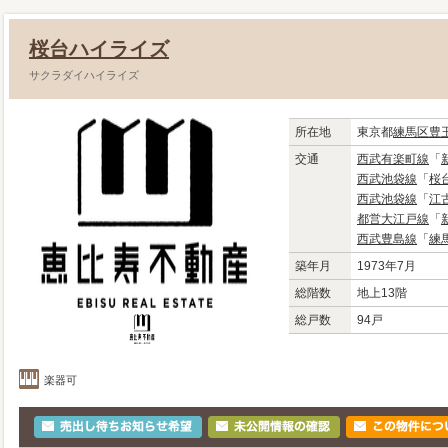
桜台ハイライズ
サクラダイハイライズ
所在地
東京都
練馬区
豊
交通
西武有楽町線
「
西武池袋線
「
桜
西武池袋線
「
江
都営大江戸線
「
西武豊島線
「
練
築年月
1973年7月
総階数
地上13階
総戸数
94戸
楽器可