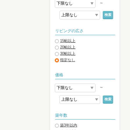
～
検索
リビングの広さ
15帖以上
20帖以上
30帖以上
指定なし
価格
～
検索
築年数
築3年以内