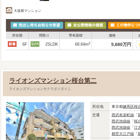
大規模マンション
所在階
間取り
専有面積
価格
2
6F
2SLDK
68.64m
5,680
万
円
ライオンズマンション桜台第二
ライオンズマンションサクラダイダイニ
所在地
東京都
練馬区
桜
交通
西武有楽町線
「
西武池袋線
「
桜
西武池袋線
「
江
都営大江戸線
「