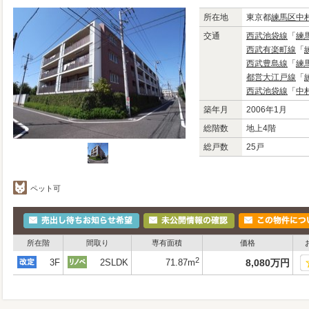
所在地
東京都
練馬区
中
交通
西武池袋線
「
練
西武有楽町線
「
西武豊島線
「
練
都営大江戸線
「
西武池袋線
「
中
築年月
2006年1月
総階数
地上4階
総戸数
25戸
ペット可
所在階
間取り
専有面積
価格
2
3F
2SLDK
71.87m
8,080
万
円