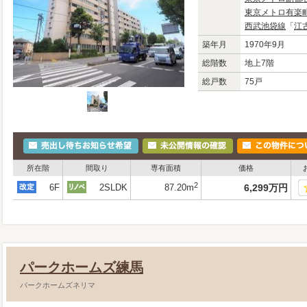
東京メトロ有楽
西武池袋線
「
江
築年月
1970年9月
総階数
地上7階
総戸数
75戸
所在階
間取り
専有面積
価格
2
6F
2SLDK
87.20m
6,299
万
円
パークホームズ練馬
パークホームズネリマ