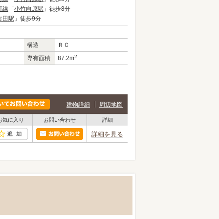
町線
「
小竹向原駅
」徒歩8分
古田駅
」徒歩9分
構造
ＲＣ
2
専有面積
87.2m
建物詳細
周辺地図
お気に入り
お問い合わせ
詳細
詳細を見る