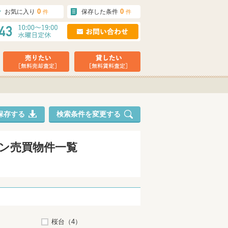
0
0
お気に入り
保存した条件
件
件
保存する
検索条件を変更する
ョン売買物件一覧
桜台（4）