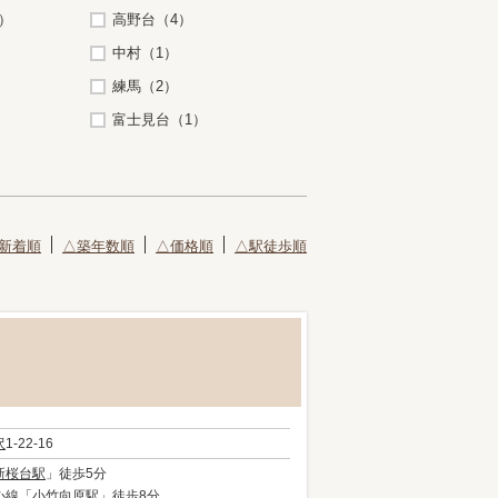
）
高野台（4）
中村（1）
練馬（2）
富士見台（1）
新着順
△築年数順
△価格順
△駅徒歩順
沢
1-22-16
新桜台駅
」徒歩5分
心線
「
小竹向原駅
」徒歩8分