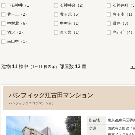
下石神井（1）
石神井台（2）
石神井町（3
豊玉上（2）
豊玉北（5）
豊玉南（1）
中村北（6）
中村南（1）
貫井（3）
羽沢（2）
東大泉（1）
光が丘（4）
南田中（1）
建物
11
棟中
部屋数
13
室
（1〜11 棟表示）
▼
パシフィック江古田マンション
パシフィックエコダマンション
所在地
東京都
練馬区
羽
交通
西武有楽町線
「
東京メトロ副都