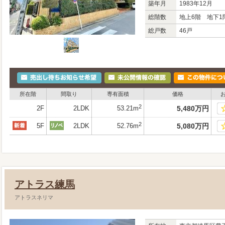
築年月
1983年12月
総階数
地上6階 地下1
総戸数
46戸
所在階
間取り
専有面積
価格
2
2F
2LDK
53.21m
5,480
万
円
2
5F
2LDK
52.76m
5,080
万
円
アトラス練馬
アトラスネリマ