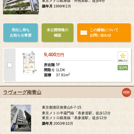
東京メトロ銀座線「外苑前駅」徒歩8分
築年月
1999年2月
売出し待ち
未公開情報の
この建物について
お知らせ希望
確認
お問い合わせ
9,400
万
円
5F
所在階
1LDK
間取り
2
37.91m
面積
ラヴォーグ南青山
東京都港区南青山6-7-15
東京メトロ半蔵門線「表参道駅」徒歩12分
東京メトロ銀座線「表参道駅」徒歩12分
築年月
2003年10月