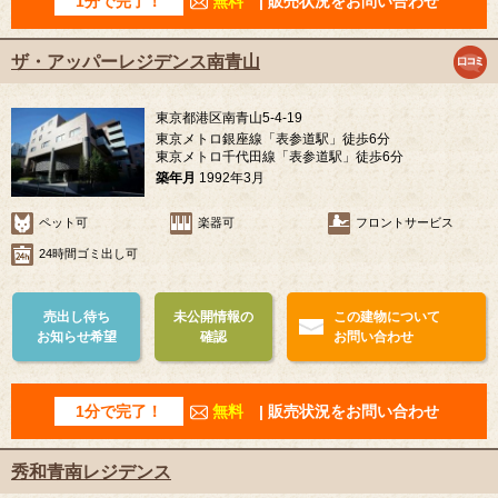
1分で完了！
無料
| 販売状況をお問い合わせ
ザ・アッパーレジデンス南青山
東京都港区南青山5-4-19
東京メトロ銀座線「表参道駅」徒歩6分
東京メトロ千代田線「表参道駅」徒歩6分
築年月
1992年3月
ペット可
楽器可
フロントサービス
24時間ゴミ出し可
売出し待ち
未公開情報の
この建物について
お知らせ希望
確認
お問い合わせ
1分で完了！
無料
| 販売状況をお問い合わせ
秀和青南レジデンス