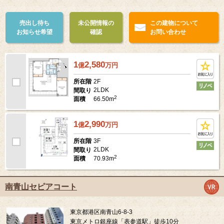
売出し待ち
未公開情報の
この建物について
お知らせ希望
確認
お問い合わせ
1
2,580
億
万
円
2F
所在階
2LDK
間取り
2
66.50m
面積
1
2,990
億
万
円
3F
所在階
2LDK
間取り
2
70.93m
面積
南青山セピアコート
東京都港区南青山6-8-3
東京メトロ銀座線「表参道駅」徒歩10分