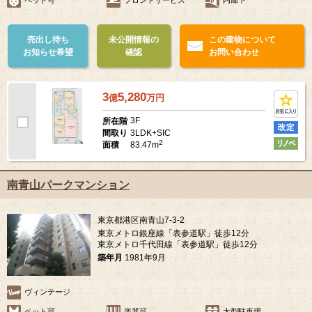
ペット可
フロントサービス
内廊下
売出し待ち
未公開情報の
この建物について
お知らせ希望
確認
お問い合わせ
3
5,280
億
万
円
3F
所在階
3LDK+SIC
間取り
2
83.47m
面積
南青山パークマンション
東京都港区南青山7-3-2
東京メトロ銀座線「表参道駅」徒歩12分
東京メトロ千代田線「表参道駅」徒歩12分
築年月
1981年9月
ヴィンテージ
ペット可
楽器可
大型駐車場