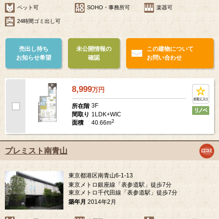
ペット可
SOHO・事務所可
楽器可
24時間ゴミ出し可
売出し待ち
未公開情報の
この建物について
お知らせ希望
確認
お問い合わせ
8,999
万
円
3F
所在階
1LDK+WIC
間取り
2
40.66m
面積
プレミスト南青山
東京都港区南青山6-1-13
東京メトロ銀座線「表参道駅」徒歩7分
東京メトロ千代田線「表参道駅」徒歩7分
築年月
2014年2月