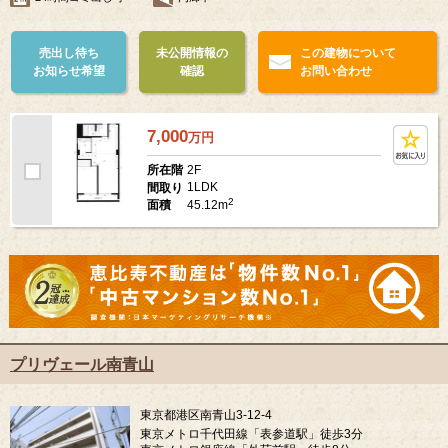
売出し待ち
未公開情報の
この建物について
お知らせ希望
確認
お問い合わせ
7,000
万
円
2F
所在階
1LDK
間取り
2
45.12m
面積
プリヴェール南青山
東京都港区南青山3-12-4
東京メトロ千代田線「表参道駅」徒歩3分