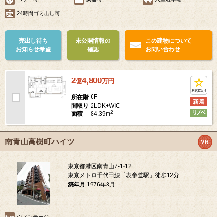
24時間ゴミ出し可
売出し待ち
未公開情報の
この建物について
お知らせ希望
確認
お問い合わせ
2
4,800
億
万
円
6F
所在階
2LDK+WIC
間取り
2
84.39m
面積
南青山高樹町ハイツ
東京都港区南青山7-1-12
東京メトロ千代田線「表参道駅」徒歩12分
築年月
1976年8月
ヴィンテージ