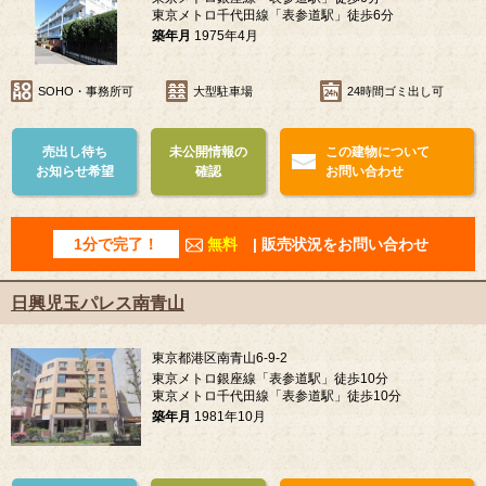
東京メトロ千代田線「表参道駅」徒歩6分
築年月
1975年4月
SOHO・事務所可
大型駐車場
24時間ゴミ出し可
売出し待ち
未公開情報の
この建物について
お知らせ希望
確認
お問い合わせ
1分で完了！
無料
| 販売状況をお問い合わせ
日興児玉パレス南青山
東京都港区南青山6-9-2
東京メトロ銀座線「表参道駅」徒歩10分
東京メトロ千代田線「表参道駅」徒歩10分
築年月
1981年10月