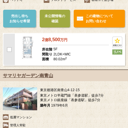
売出し待ち
未公開情報の
この建物について
お知らせ希望
確認
お問い合わせ
2
8,500
億
万
円
5F
所在階
2LDK+WIC
間取り
2
80.02m
面積
サマリヤガーデン南青山
東京都港区南青山4-12-15
東京メトロ半蔵門線「表参道駅」徒歩7分
東京メトロ銀座線「表参道駅」徒歩7分
築年月
1979年6月
低層マンション
管理人常駐