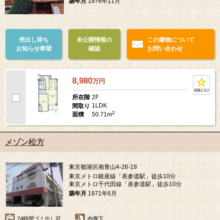
築年月
1976年11月
売出し待ち
未公開情報の
この建物について
お知らせ希望
確認
お問い合わせ
8,980
万
円
2F
所在階
1LDK
間取り
2
50.71m
面積
メゾン松方
東京都港区南青山4-26-19
東京メトロ銀座線「表参道駅」徒歩10分
東京メトロ千代田線「表参道駅」徒歩10分
築年月
1971年6月
24時間ゴミ出し可
内廊下