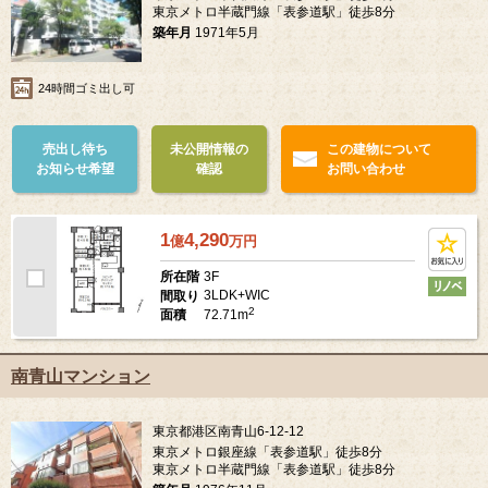
東京メトロ半蔵門線「表参道駅」徒歩8分
築年月
1971年5月
24時間ゴミ出し可
売出し待ち
未公開情報の
この建物について
お知らせ希望
確認
お問い合わせ
1
4,290
億
万
円
3F
所在階
3LDK+WIC
間取り
2
72.71m
面積
南青山マンション
東京都港区南青山6-12-12
東京メトロ銀座線「表参道駅」徒歩8分
東京メトロ半蔵門線「表参道駅」徒歩8分