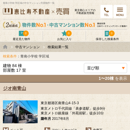
青南小学校 学区域の中古マンション売買物件一覧
東京都⼼エリアの
不動産販売情報
0
0
0
最近見た物件
お気に入り
保存した検索条件
中古マンション
検索結果一覧
検索条件
：青南小学校 学区域
建物 84 棟
部屋数 17 室
1〜20棟
を表示
ジオ南青山
東京都港区南青山4-15-3
東京メトロ千代田線「表参道駅」徒歩9分
東京メトロ銀座線「外苑前駅」徒歩10分
築年月
2017年8月