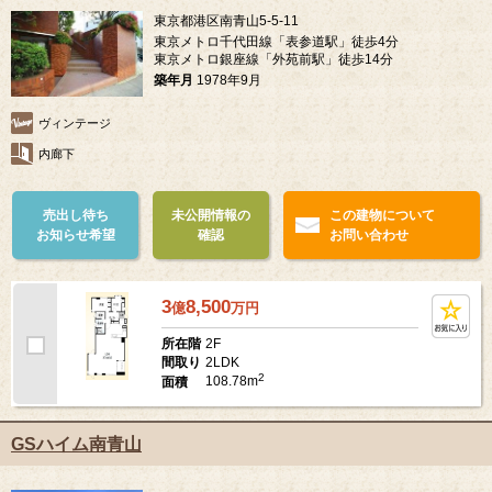
東京都港区南青山5-5-11
東京メトロ千代田線「表参道駅」徒歩4分
東京メトロ銀座線「外苑前駅」徒歩14分
築年月
1978年9月
ヴィンテージ
内廊下
売出し待ち
未公開情報の
この建物について
お知らせ希望
確認
お問い合わせ
3
8,500
億
万
円
2F
所在階
2LDK
間取り
2
108.78m
面積
GSハイム南青山