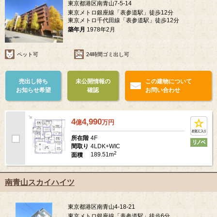
東京都港区南青山7-5-14
東京メトロ銀座線「表参道駅」徒歩12分
東京メトロ千代田線「表参道駅」徒歩12分
築年月
1978年2月
ペット可
24時間ゴミ出し可
売出し待ち
未公開情報の
この建物について
お知らせ希望
確認
お問い合わせ
4
4,990
億
万
円
4F
所在階
4LDK+WIC
間取り
2
189.51m
面積
南青山スカイハイツ
東京都港区南青山4-18-21
東京メトロ銀座線「表参道駅」徒歩6分