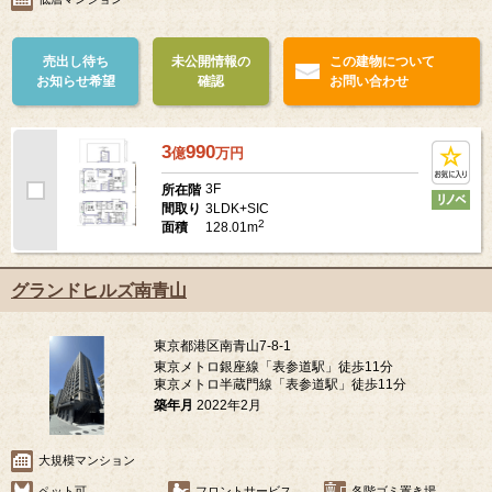
売出し待ち
未公開情報の
この建物について
お知らせ希望
確認
お問い合わせ
3
990
億
万
円
3F
所在階
3LDK+SIC
間取り
2
128.01m
面積
グランドヒルズ南青山
東京都港区南青山7-8-1
東京メトロ銀座線「表参道駅」徒歩11分
東京メトロ半蔵門線「表参道駅」徒歩11分
築年月
2022年2月
大規模マンション
ペット可
フロントサービス
各階ゴミ置き場