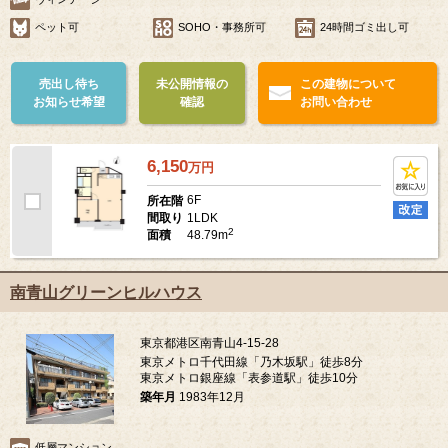
ペット可
SOHO・事務所可
24時間ゴミ出し可
売出し待ち
未公開情報の
この建物について
お知らせ希望
確認
お問い合わせ
6,150
万
円
6F
所在階
1LDK
間取り
2
48.79m
面積
南青山グリーンヒルハウス
東京都港区南青山4-15-28
東京メトロ千代田線「乃木坂駅」徒歩8分
東京メトロ銀座線「表参道駅」徒歩10分
築年月
1983年12月
低層マンション