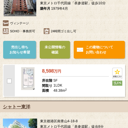
東京メトロ千代田線「表参道駅」徒歩10分
築年月
1979年4月
ヴィンテージ
SOHO・事務所可
24時間ゴミ出し可
売出し待ち
未公開情報の
この建物について
お知らせ希望
確認
お問い合わせ
8,598
万
円
5F
所在階
1LDK
間取り
2
48.38m
面積
シャトー東洋
東京都港区南青山4-18-8
東京メトロ千代田線「表参道駅」徒歩8分