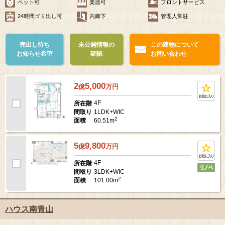
ペット可
楽器可
フロントサービス
24時間ゴミ出し可
内廊下
管理人常駐
売出し待ち
未公開情報の
この建物について
お知らせ希望
確認
お問い合わせ
2
5,000
億
万
円
4F
所在階
1LDK+WIC
間取り
2
60.51m
面積
5
9,800
億
万
円
4F
所在階
3LDK+WIC
間取り
2
101.00m
面積
ハウス南青山