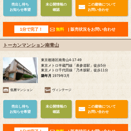
売出し待ち
未公開情報の
この建物について
お知らせ希望
確認
お問い合わせ
1分で完了！
無料
| 販売状況をお問い合わせ
トーカンマンション南青山
東京都港区南青山4-17-49
東京メトロ半蔵門線「表参道駅」徒歩5分
東京メトロ千代田線「乃木坂駅」徒歩11分
築年月
1979年3月
低層マンション
ヴィンテージ
売出し待ち
未公開情報の
この建物について
お知らせ希望
確認
お問い合わせ