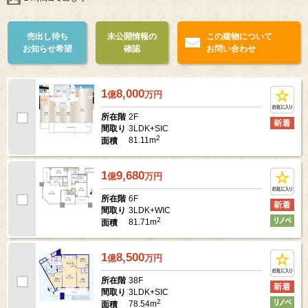
売出し待ち
未公開情報の
この建物について
お知らせ希望
確認
お問い合わせ
1
8,000
億
万
円
2F
所在階
3LDK+SIC
間取り
2
81.11m
面積
1
9,680
億
万
円
6F
所在階
3LDK+WIC
間取り
2
81.71m
面積
1
8,500
億
万
円
38F
所在階
3LDK+SIC
間取り
2
78.54m
面積