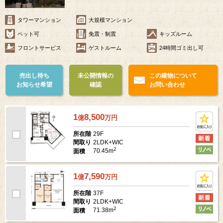
タワーマンション
大規模マンション
ペット可
免震・制震
キッズルーム
フロントサービス
ゲストルーム
24時間ゴミ出し可
売出し待ち
未公開情報の
この建物について
お知らせ希望
確認
お問い合わせ
1
8,500
億
万
円
29F
所在階
2LDK+WIC
間取り
2
70.45m
面積
1
7,590
億
万
円
37F
所在階
2LDK+WIC
間取り
2
71.38m
面積