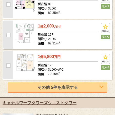
8F
所在階
3LDK
間取り
2
82.35m
面積
1
2,000
億
万
円
16F
所在階
2LDK
間取り
2
62.31m
面積
1
5,800
億
万
円
17F
所在階
3LDK+WIC
間取り
2
70.15m
面積
その他 5件を表示する
キャナルワーフタワーズウエストタワー