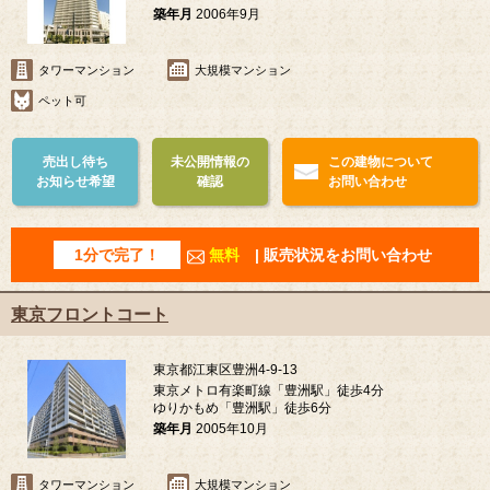
築年月
2006年9月
タワーマンション
大規模マンション
ペット可
売出し待ち
未公開情報の
この建物について
お知らせ希望
確認
お問い合わせ
1分で完了！
無料
| 販売状況をお問い合わせ
東京フロントコート
東京都江東区豊洲4-9-13
東京メトロ有楽町線「豊洲駅」徒歩4分
ゆりかもめ「豊洲駅」徒歩6分
築年月
2005年10月
タワーマンション
大規模マンション