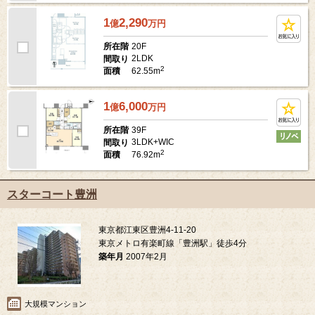
1
2,290
億
万
円
20F
所在階
2LDK
間取り
2
62.55m
面積
1
6,000
億
万
円
39F
所在階
3LDK+WIC
間取り
2
76.92m
面積
スターコート豊洲
東京都江東区豊洲4-11-20
東京メトロ有楽町線「豊洲駅」徒歩4分
築年月
2007年2月
大規模マンション