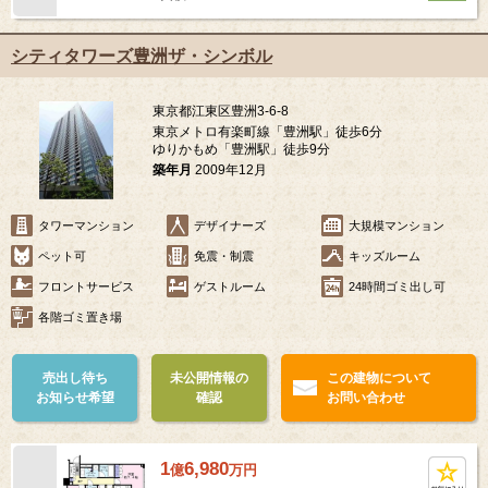
シティタワーズ豊洲ザ・シンボル
東京都江東区豊洲3-6-8
東京メトロ有楽町線「豊洲駅」徒歩6分
ゆりかもめ「豊洲駅」徒歩9分
築年月
2009年12月
タワーマンション
デザイナーズ
大規模マンション
ペット可
免震・制震
キッズルーム
フロントサービス
ゲストルーム
24時間ゴミ出し可
各階ゴミ置き場
売出し待ち
未公開情報の
この建物について
お知らせ希望
確認
お問い合わせ
1
6,980
億
万
円