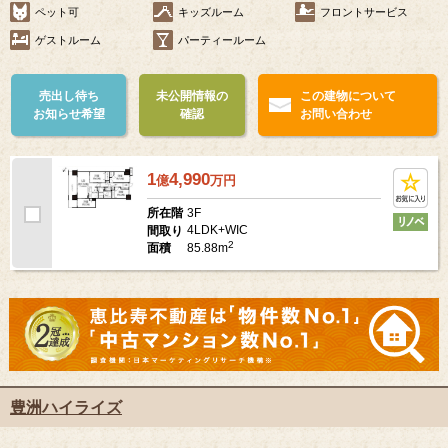
ペット可
キッズルーム
フロントサービス
ゲストルーム
パーティールーム
売出し待ち
未公開情報の
この建物について
お知らせ希望
確認
お問い合わせ
1
4,990
億
万
円
3F
所在階
4LDK+WIC
間取り
2
85.88m
面積
豊洲ハイライズ