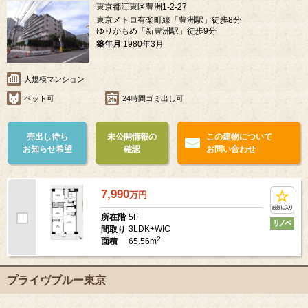
東京都江東区豊洲1-2-27
東京メトロ有楽町線「豊洲駅」徒歩8分
ゆりかもめ「新豊洲駅」徒歩9分
築年月
1980年3月
大規模マンション
ペット可
24時間ゴミ出し可
売出し待ち
未公開情報の
この建物について
お知らせ希望
確認
お問い合わせ
7,990
万
円
5F
所在階
3LDK+WIC
間取り
2
65.56m
面積
プライヴブルー東京