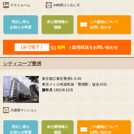
ゲストルーム
24時間ゴミ出し可
売出し待ち
未公開情報の
この建物について
お知らせ希望
確認
お問い合わせ
1分で完了！
無料
| 販売状況をお問い合わせ
シティコープ豊洲
東京都江東区豊洲1-3-26
東京メトロ有楽町線「豊洲駅」徒歩10分
築年月
1981年10月
大規模マンション
売出し待ち
未公開情報の
この建物について
お知らせ希望
確認
お問い合わせ