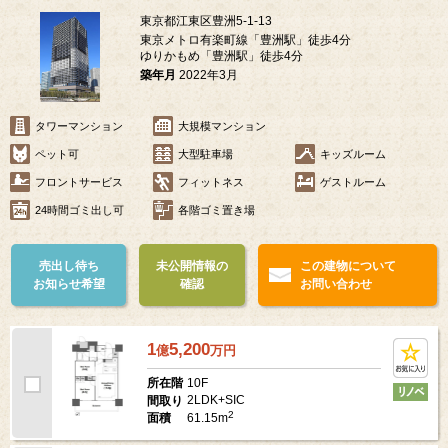
東京都江東区豊洲5-1-13
東京メトロ有楽町線「豊洲駅」徒歩4分
ゆりかもめ「豊洲駅」徒歩4分
築年月
2022年3月
タワーマンション
大規模マンション
ペット可
大型駐車場
キッズルーム
フロントサービス
フィットネス
ゲストルーム
24時間ゴミ出し可
各階ゴミ置き場
売出し待ち
未公開情報の
この建物について
お知らせ希望
確認
お問い合わせ
1
5,200
億
万
円
10F
所在階
2LDK+SIC
間取り
2
61.15m
面積