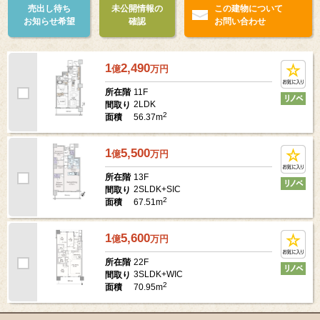
売出し待ち
未公開情報の
この建物について
お知らせ希望
確認
お問い合わせ
1
2,490
億
万
円
11F
所在階
2LDK
間取り
2
56.37m
面積
1
5,500
億
万
円
13F
所在階
2SLDK+SIC
間取り
2
67.51m
面積
1
5,600
億
万
円
22F
所在階
3SLDK+WIC
間取り
2
70.95m
面積