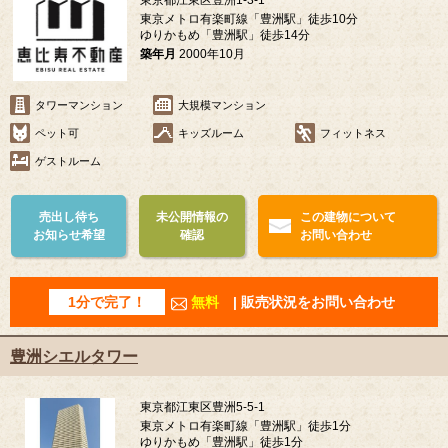
東京都江東区豊洲1-3-1
東京メトロ有楽町線「豊洲駅」徒歩10分
ゆりかもめ「豊洲駅」徒歩14分
築年月
2000年10月
タワーマンション
大規模マンション
ペット可
キッズルーム
フィットネス
ゲストルーム
売出し待ち
未公開情報の
この建物について
お知らせ希望
確認
お問い合わせ
1分で完了！
無料
| 販売状況をお問い合わせ
豊洲シエルタワー
東京都江東区豊洲5-5-1
東京メトロ有楽町線「豊洲駅」徒歩1分
ゆりかもめ「豊洲駅」徒歩1分