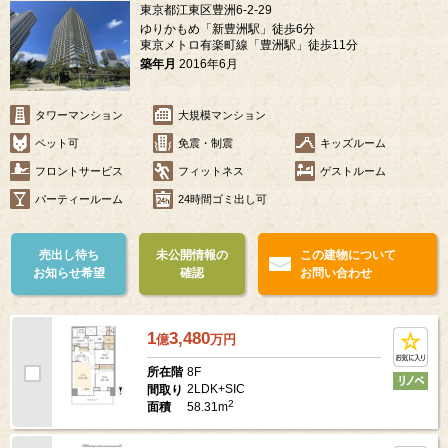
東京都江東区豊洲6-2-29
ゆりかもめ「新豊洲駅」徒歩6分
東京メトロ有楽町線「豊洲駅」徒歩11分
築年月
2016年6月
タワーマンション
大規模マンション
ペット可
免震・制震
キッズルーム
フロントサービス
フィットネス
ゲストルーム
パーティールーム
24時間ゴミ出し可
売出し待ち
未公開情報の
この建物について
お知らせ希望
確認
お問い合わせ
1
3,480
億
万
円
8F
所在階
2LDK+SIC
間取り
2
58.31m
面積