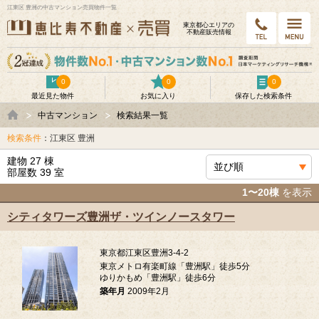
江東区 豊洲の中古マンション売買物件一覧
東京都⼼エリアの
不動産販売情報
0
0
0
最近見た物件
お気に入り
保存した検索条件
中古マンション
検索結果一覧
検索条件
：江東区 豊洲
建物 27 棟
部屋数 39 室
1〜20棟
を表示
シティタワーズ豊洲ザ・ツインノースタワー
東京都江東区豊洲3-4-2
東京メトロ有楽町線「豊洲駅」徒歩5分
ゆりかもめ「豊洲駅」徒歩6分
築年月
2009年2月