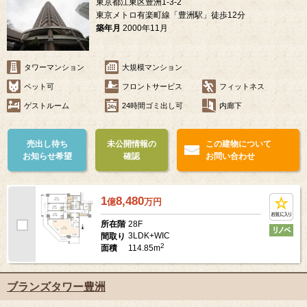
東京都江東区豊洲1-3-2
東京メトロ有楽町線「豊洲駅」徒歩12分
築年月
2000年11月
タワーマンション
大規模マンション
ペット可
フロントサービス
フィットネス
ゲストルーム
24時間ゴミ出し可
内廊下
売出し待ち
未公開情報の
この建物について
お知らせ希望
確認
お問い合わせ
1
8,480
億
万
円
28F
所在階
3LDK+WIC
間取り
2
114.85m
面積
ブランズタワー豊洲