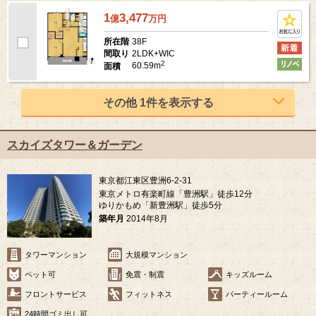
1
3,477
億
万
円
38F
所在階
2LDK+WIC
間取り
2
60.59m
面積
その他 1件を表示する
スカイズタワー＆ガーデン
東京都江東区豊洲6-2-31
東京メトロ有楽町線「豊洲駅」徒歩12分
ゆりかもめ「新豊洲駅」徒歩5分
築年月
2014年8月
タワーマンション
大規模マンション
ペット可
免震・制震
キッズルーム
フロントサービス
フィットネス
パーティールーム
24時間ゴミ出し可