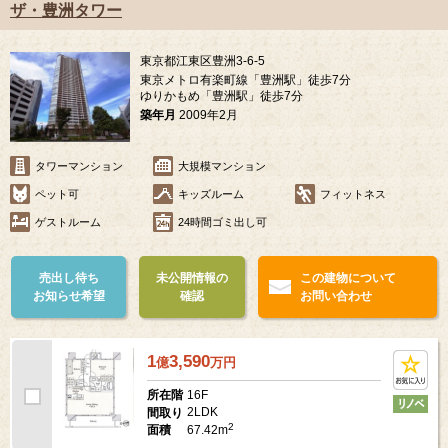
ザ・豊洲タワー
東京都江東区豊洲3-6-5
東京メトロ有楽町線「豊洲駅」徒歩7分
ゆりかもめ「豊洲駅」徒歩7分
築年月
2009年2月
タワーマンション
大規模マンション
ペット可
キッズルーム
フィットネス
ゲストルーム
24時間ゴミ出し可
売出し待ち
未公開情報の
この建物について
お知らせ希望
確認
お問い合わせ
1
3,590
億
万
円
16F
所在階
2LDK
間取り
2
67.42m
面積