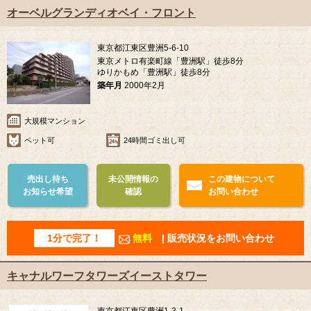
オーベルグランディオベイ・フロント
東京都江東区豊洲5-6-10
東京メトロ有楽町線「豊洲駅」徒歩8分
ゆりかもめ「豊洲駅」徒歩8分
築年月
2000年2月
大規模マンション
ペット可
24時間ゴミ出し可
売出し待ち
未公開情報の
この建物について
お知らせ希望
確認
お問い合わせ
1分で完了！
無料
| 販売状況をお問い合わせ
キャナルワーフタワーズイーストタワー