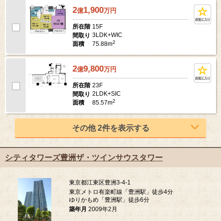
2
1,900
億
万
円
15F
所在階
3LDK+WIC
間取り
2
75.88m
面積
2
9,800
億
万
円
23F
所在階
2LDK+SIC
間取り
2
85.57m
面積
その他 2件を表示する
シティタワーズ豊洲ザ・ツインサウスタワー
東京都江東区豊洲3-4-1
東京メトロ有楽町線「豊洲駅」徒歩4分
ゆりかもめ「豊洲駅」徒歩6分
築年月
2009年2月