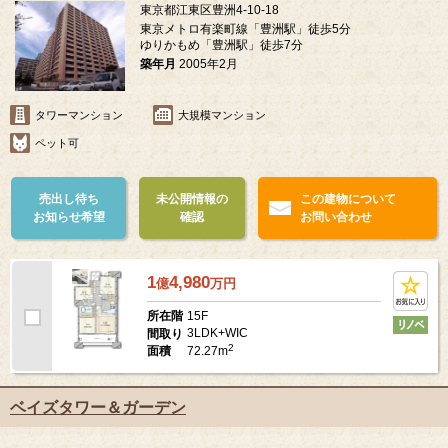
東京都江東区豊洲4-10-18
東京メトロ有楽町線「豊洲駅」徒歩5分
ゆりかもめ「豊洲駅」徒歩7分
築年月
2005年2月
タワーマンション
大規模マンション
ペット可
売出し待ち
未公開情報の
この建物について
お知らせ希望
確認
お問い合わせ
1
4,980
億
万
円
15F
所在階
3LDK+WIC
間取り
2
72.27m
面積
ベイズタワー＆ガーデン