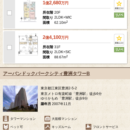
1
2,680
億
万
円
20F
所在階
2LDK+WIC
間取り
2
62.10m
面積
2
4,100
億
万
円
31F
所在階
2LDK+SIC
間取り
2
88.67m
面積
アーバンドックパークシティ豊洲タワーB
東京都江東区豊洲2-5-2
東京メトロ有楽町線「豊洲駅」徒歩6分
ゆりかもめ「豊洲駅」徒歩9分
築年月
2007年11月
タワーマンション
大規模マンション
ペット可
キッズルーム
フロントサービス