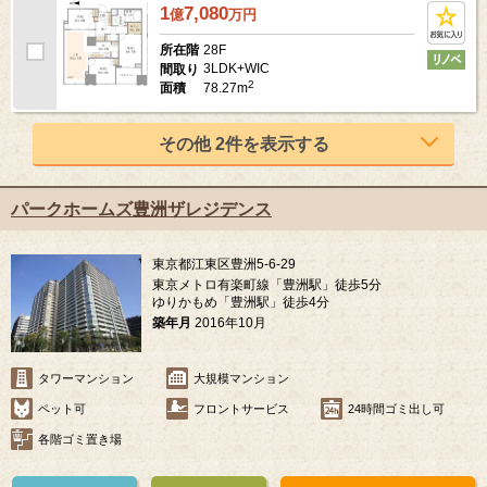
1
7,080
億
万
円
28F
所在階
3LDK+WIC
間取り
2
78.27m
面積
その他 2件を表示する
パークホームズ豊洲ザレジデンス
東京都江東区豊洲5-6-29
東京メトロ有楽町線「豊洲駅」徒歩5分
ゆりかもめ「豊洲駅」徒歩4分
築年月
2016年10月
タワーマンション
大規模マンション
ペット可
フロントサービス
24時間ゴミ出し可
各階ゴミ置き場