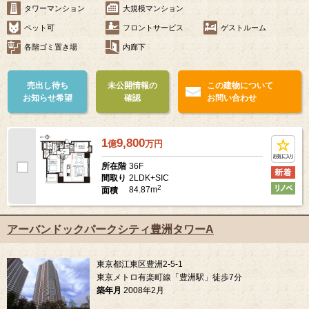
タワーマンション
大規模マンション
ペット可
フロントサービス
ゲストルーム
各階ゴミ置き場
内廊下
売出し待ち
未公開情報の
この建物について
お知らせ希望
確認
お問い合わせ
1
9,800
億
万
円
36F
所在階
2LDK+SIC
間取り
2
84.87m
面積
アーバンドックパークシティ豊洲タワーA
東京都江東区豊洲2-5-1
東京メトロ有楽町線「豊洲駅」徒歩7分
築年月
2008年2月