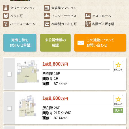
タワーマンション
大規模マンション
ペット可
フロントサービス
ゲストルーム
パーティールーム
24時間ゴミ出し可
各階ゴミ置き場
売出し待ち
未公開情報の
この建物について
お知らせ希望
確認
お問い合わせ
1
6,800
億
万
円
16F
所在階
1R
間取り
2
87.44m
面積
1
9,600
億
万
円
26F
所在階
2LDK+WIC
間取り
2
87.44m
面積