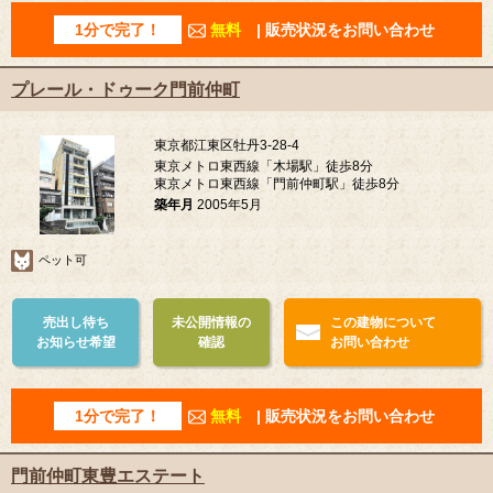
1分で完了！
無料
| 販売状況をお問い合わせ
プレール・ドゥーク門前仲町
東京都江東区牡丹3-28-4
東京メトロ東西線「木場駅」徒歩8分
東京メトロ東西線「門前仲町駅」徒歩8分
築年月
2005年5月
ペット可
売出し待ち
未公開情報の
この建物について
お知らせ希望
確認
お問い合わせ
1分で完了！
無料
| 販売状況をお問い合わせ
門前仲町東豊エステート