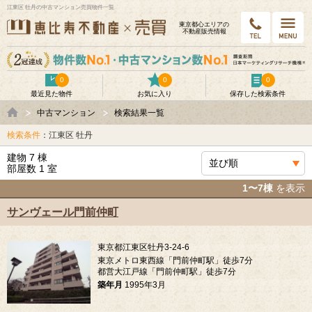
江東区 牡丹の中古マンション売買物件一覧
東京都⼼エリアの
不動産販売情報
0
0
0
最近見た物件
お気に入り
保存した検索条件
中古マンション
検索結果一覧
検索条件
：江東区 牡丹
建物 7 棟
部屋数 1 室
1〜7棟
を表示
サンヴェール門前仲町
東京都江東区牡丹3-24-6
東京メトロ東西線「門前仲町駅」徒歩7分
都営大江戸線「門前仲町駅」徒歩7分
築年月
1995年3月