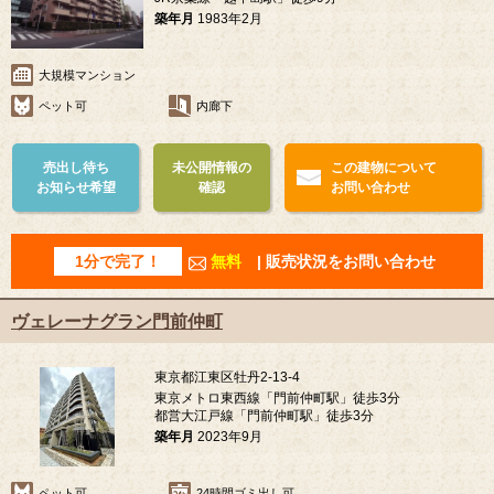
築年月
1983年2月
大規模マンション
ペット可
内廊下
売出し待ち
未公開情報の
この建物について
お知らせ希望
確認
お問い合わせ
1分で完了！
無料
| 販売状況をお問い合わせ
ヴェレーナグラン門前仲町
東京都江東区牡丹2-13-4
東京メトロ東西線「門前仲町駅」徒歩3分
都営大江戸線「門前仲町駅」徒歩3分
築年月
2023年9月
ペット可
24時間ゴミ出し可