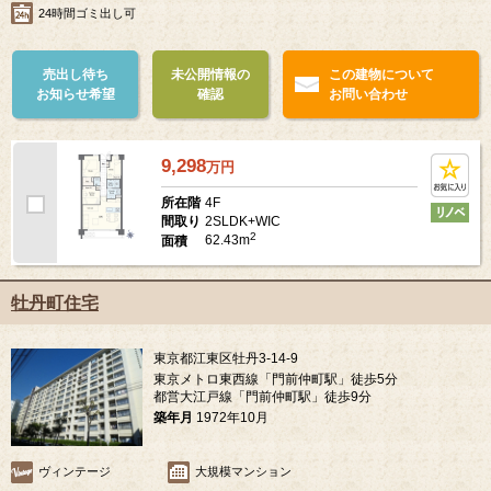
24時間ゴミ出し可
売出し待ち
未公開情報の
この建物について
お知らせ希望
確認
お問い合わせ
9,298
万
円
4F
所在階
2SLDK+WIC
間取り
2
62.43m
面積
牡丹町住宅
東京都江東区牡丹3-14-9
東京メトロ東西線「門前仲町駅」徒歩5分
都営大江戸線「門前仲町駅」徒歩9分
築年月
1972年10月
ヴィンテージ
大規模マンション