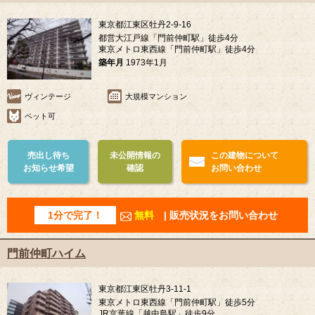
東京都江東区牡丹2-9-16
都営大江戸線「門前仲町駅」徒歩4分
東京メトロ東西線「門前仲町駅」徒歩4分
築年月
1973年1月
ヴィンテージ
大規模マンション
ペット可
売出し待ち
未公開情報の
この建物について
お知らせ希望
確認
お問い合わせ
1分で完了！
無料
| 販売状況をお問い合わせ
門前仲町ハイム
東京都江東区牡丹3-11-1
東京メトロ東西線「門前仲町駅」徒歩5分
JR京葉線「越中島駅」徒歩9分