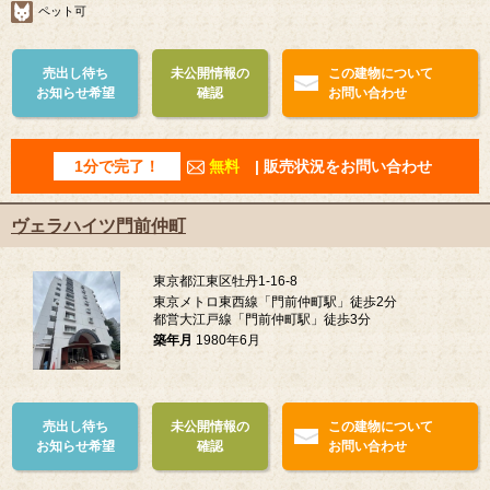
ペット可
売出し待ち
未公開情報の
この建物について
お知らせ希望
確認
お問い合わせ
1分で完了！
無料
| 販売状況をお問い合わせ
ヴェラハイツ門前仲町
東京都江東区牡丹1-16-8
東京メトロ東西線「門前仲町駅」徒歩2分
都営大江戸線「門前仲町駅」徒歩3分
築年月
1980年6月
売出し待ち
未公開情報の
この建物について
お知らせ希望
確認
お問い合わせ