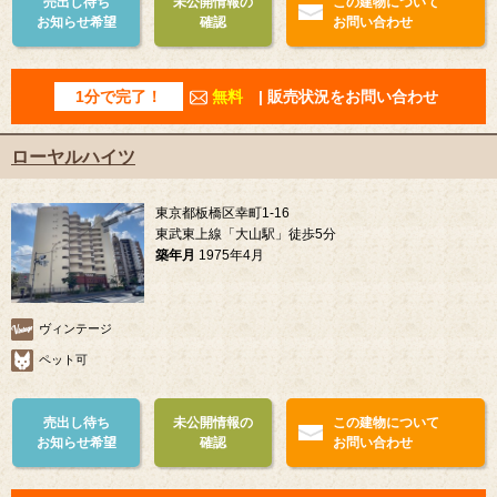
売出し待ち
未公開情報の
この建物について
お知らせ希望
確認
お問い合わせ
1分で完了！
無料
| 販売状況をお問い合わせ
ローヤルハイツ
東京都板橋区幸町1-16
東武東上線「大山駅」徒歩5分
築年月
1975年4月
ヴィンテージ
ペット可
売出し待ち
未公開情報の
この建物について
お知らせ希望
確認
お問い合わせ