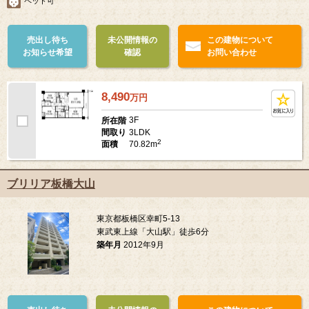
ペット可
売出し待ち
未公開情報の
この建物について
お知らせ希望
確認
お問い合わせ
8,490
万
円
3F
所在階
3LDK
間取り
2
70.82m
面積
ブリリア板橋大山
東京都板橋区幸町5-13
東武東上線「大山駅」徒歩6分
築年月
2012年9月