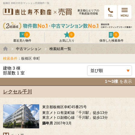
板橋区 幸町の中古マンション売買物件一覧
東京都⼼エリアの
不動産販売情報
0
0
0
最近見た物件
お気に入り
保存した検索条件
中古マンション
検索結果一覧
検索条件
：板橋区 幸町
建物 3 棟
部屋数 1 室
1〜3棟
を表示
レクセル千川
東京都板橋区幸町45番25号
東京メトロ有楽町線「千川駅」徒歩13分
東京メトロ副都心線「千川駅」徒歩13分
築年月
2007年3月