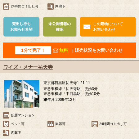
24時間ゴミ出し可
内廊下
売出し待ち
未公開情報の
この建物について
お知らせ希望
確認
お問い合わせ
1分で完了！
無料
| 販売状況をお問い合わせ
ワイズ・メナー祐天寺
東京都目黒区祐天寺1-21-11
東急東横線「祐天寺駅」徒歩3分
東急東横線「中目黒駅」徒歩10分
築年月
2009年12月
低層マンション
ペット可
楽器可
24時間ゴミ出し可
内廊下