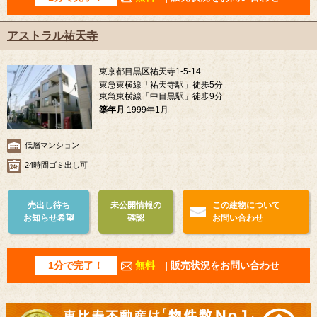
アストラル祐天寺
東京都目黒区祐天寺1-5-14
東急東横線「祐天寺駅」徒歩5分
東急東横線「中目黒駅」徒歩9分
築年月
1999年1月
低層マンション
24時間ゴミ出し可
売出し待ち
未公開情報の
この建物について
お知らせ希望
確認
お問い合わせ
1分で完了！
無料
| 販売状況をお問い合わせ