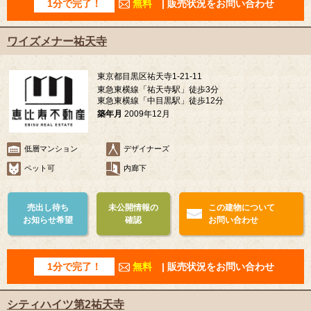
1分で完了！
無料
| 販売状況をお問い合わせ
ワイズメナー祐天寺
東京都目黒区祐天寺1-21-11
東急東横線「祐天寺駅」徒歩3分
東急東横線「中目黒駅」徒歩12分
築年月
2009年12月
低層マンション
デザイナーズ
ペット可
内廊下
売出し待ち
未公開情報の
この建物について
お知らせ希望
確認
お問い合わせ
1分で完了！
無料
| 販売状況をお問い合わせ
シティハイツ第2祐天寺