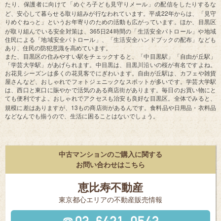
たり、保護者に向けて「めぐろ子ども見守りメール」の配信をしたりするな
22
ど、安心して暮らせる取り組みが行なわれています。平成
年からは、「見守
りめぐねっと」というお年寄りのための活動も広がっています。ほか、目黒区
365
24
が取り組んでいる安全対策は、
日
時間の「生活安全パトロール」や地域
住民による「地域安全パトロール」、「生活安全ハンドブックの配布」なども
あり、住民の防犯意識を高めています。
また、目黒区の住みやすい駅をチェックすると、「中目黒駅」「自由が丘駅」
「学芸大学駅」があげられます。中目黒は、目黒川沿いの桜が有名ですよね。
お花見シーズンは多くの花見客でにぎわいます。自由が丘駅は、カフェや雑貨
屋さんなど、おしゃれでフォトジェニックなスポットが多いです。学芸大学駅
は、西口と東口に賑やかで活気のある商店街があります。毎日のお買い物にと
ても便利ですよ。おしゃれでアクセスも治安も良好な目黒区。全体でみると、
13
規模に差はありますが、
もの商店街があるんです。食料品や日用品・衣料品
などなんでも揃うので、生活に困ることはないでしょう。
中古マンションのご購入に関する
お問い合わせはこちら
恵比寿不動産
東京都⼼エリアの不動産販売情報