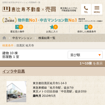
目黒区 祐天寺の中古マンション売買物件一覧
東京都⼼エリアの
不動産販売情報
0
0
0
最近見た物件
お気に入り
保存した検索条件
中古マンション
検索結果一覧
検索条件
：目黒区 祐天寺
建物 10 棟
部屋数 1 室
1〜10棟
を表示
イソラ中目黒
東京都目黒区祐天寺1-14-3
東急東横線「祐天寺駅」徒歩7分
東京メトロ日比谷線「中目黒駅」徒歩10分
築年月
2010年5月