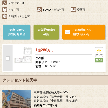
デザイナーズ
ペット可
SOHO・事務所可
楽器可
24時間ゴミ出し可
売出し待ち
未公開情報の
この建物について
お知らせ希望
確認
お問い合わせ
1
280
億
万
円
1F
所在階
2LDK+WIC
間取り
2
66.72m
面積
クレッセント祐天寺
東京都目黒区祐天寺2-7-27
東急東横線「祐天寺駅」徒歩4分
東急東横線「中目黒駅」徒歩15分
築年月
2002年2月