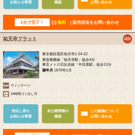
お知らせ希望
確認
お問い合わせ
1分で完了！
無料
| 販売状況をお問い合わせ
祐天寺フラット
東京都目黒区祐天寺1-24-22
東急東横線「祐天寺駅」徒歩4分
東京メトロ日比谷線「中目黒駅」徒歩12分
築年月
1970年1月
ヴィンテージ
24時間ゴミ出し可
売出し待ち
未公開情報の
この建物について
お知らせ希望
確認
お問い合わせ