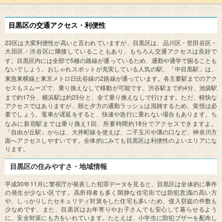
目黒区の交通アクセス・利便性
23
区は大変利便性が高いと言われていますが、目黒区は、品川区・世田谷区・
大田区・渋谷区に隣接していることもあり、もちろん交通アクセスは良好で
5
す。目黒区内には全部で
種の路線が通っているため、通勤や通学で困ることも
ないでしょう。おしゃれスポットが充実している人気の駅、「中目黒駅」は、
2
東急東横線と東京メトロ日比谷線の
路線が通っています。各主要駅までのアク
4
セスもスムーズで、乗り換えなしで移動が可能です。渋谷駅まで約
分、池袋駅
17
23
まで約
分、横浜駅は約
分と、全て乗り換えなしで行けます。ただ、軽快な
アクセスではありますが、朝と夕方の通勤ラッシュは混雑するため、覚悟は必
要でしょう。電車が遅延をすると、快速や急行に乗れない場合もあります。ち
1
18
なみに新宿駅までは乗り換え
回、所要時間約
分でアクセスできますよ。
「自由が丘駅」からは、大井町線を使えば、二子玉川や溝の口など、神奈川方
面へアクセスしやすいです。全体的にみても目黒区は利便性のよいエリアにな
ります。
目黒区の住みやすさ・地域情報
30
11
平成
年
月に警視庁が発表した犯罪データを見ると、目黒区は全体的に事件
の発生が少ない区です。高所得者も多く閑静な住宅街では防犯意識の高い方
や、しっかりしたセキュリティ対策をした住宅も多いため、侵入窃盗の件数も
少なめです。また、目黒区はお年寄りやお子さんでも安心して暮らせるよう
に、安全対策にも力をいれています。たとえば、小学生に防犯ブザーを配布し