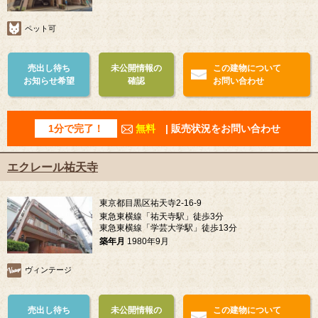
ペット可
売出し待ち
未公開情報の
この建物について
お知らせ希望
確認
お問い合わせ
1分で完了！
無料
| 販売状況をお問い合わせ
エクレール祐天寺
東京都目黒区祐天寺2-16-9
東急東横線「祐天寺駅」徒歩3分
東急東横線「学芸大学駅」徒歩13分
築年月
1980年9月
ヴィンテージ
売出し待ち
未公開情報の
この建物について