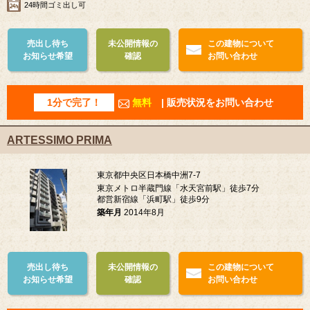
24時間ゴミ出し可
売出し待ち
未公開情報の
この建物について
お知らせ希望
確認
お問い合わせ
1分で完了！
無料
| 販売状況をお問い合わせ
ARTESSIMO PRIMA
東京都中央区日本橋中洲7-7
東京メトロ半蔵門線「水天宮前駅」徒歩7分
都営新宿線「浜町駅」徒歩9分
築年月
2014年8月
売出し待ち
未公開情報の
この建物について
お知らせ希望
確認
お問い合わせ