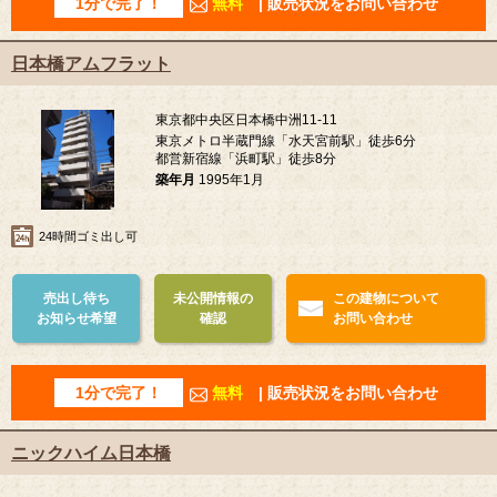
1分で完了！
無料
| 販売状況をお問い合わせ
日本橋アムフラット
東京都中央区日本橋中洲11-11
東京メトロ半蔵門線「水天宮前駅」徒歩6分
都営新宿線「浜町駅」徒歩8分
築年月
1995年1月
24時間ゴミ出し可
売出し待ち
未公開情報の
この建物について
お知らせ希望
確認
お問い合わせ
1分で完了！
無料
| 販売状況をお問い合わせ
ニックハイム日本橋