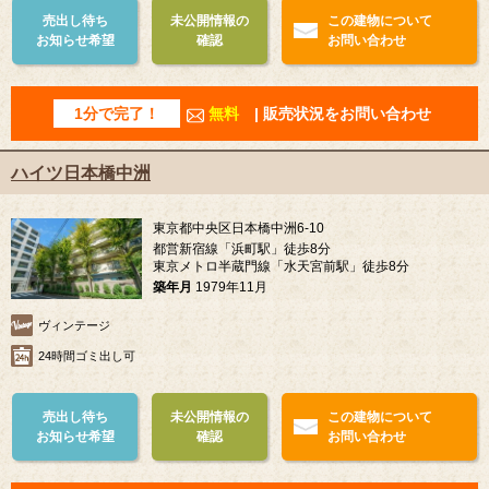
売出し待ち
未公開情報の
この建物について
お知らせ希望
確認
お問い合わせ
1分で完了！
無料
| 販売状況をお問い合わせ
ハイツ日本橋中洲
東京都中央区日本橋中洲6-10
都営新宿線「浜町駅」徒歩8分
東京メトロ半蔵門線「水天宮前駅」徒歩8分
築年月
1979年11月
ヴィンテージ
24時間ゴミ出し可
売出し待ち
未公開情報の
この建物について
お知らせ希望
確認
お問い合わせ