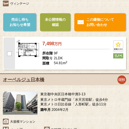
ヴィンテージ
売出し待ち
未公開情報の
この建物について
お知らせ希望
確認
お問い合わせ
7,498
万
円
9F
所在階
2LDK
間取り
2
54.81m
面積
オーベルジュ日本橋
東京都中央区日本橋中洲3-13
東京メトロ半蔵門線「水天宮前駅」徒歩4分
東京メトロ日比谷線「人形町駅」徒歩11分
築年月
2004年2月
大規模マンション