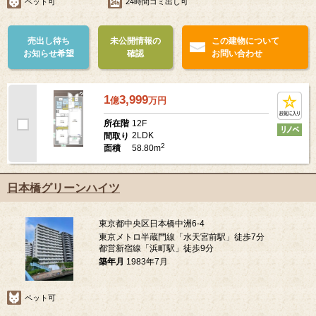
ペット可
24時間ゴミ出し可
売出し待ち
未公開情報の
この建物について
お知らせ希望
確認
お問い合わせ
1
3,999
億
万
円
12F
所在階
2LDK
間取り
2
58.80m
面積
日本橋グリーンハイツ
東京都中央区日本橋中洲6-4
東京メトロ半蔵門線「水天宮前駅」徒歩7分
都営新宿線「浜町駅」徒歩9分
築年月
1983年7月
ペット可