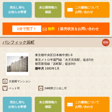
売出し待ち
未公開情報の
この建物について
お知らせ希望
確認
お問い合わせ
1分で完了！
無料
| 販売状況をお問い合わせ
パシフィック浜町
東京都中央区日本橋中洲1-9
東京メトロ半蔵門線「水天宮前駅」徒歩5分
都営新宿線「浜町駅」徒歩9分
築年月
1980年1月
大規模マンション
ペット可
24時間ゴミ出し可
売出し待ち
未公開情報の
この建物について
お知らせ希望
確認
お問い合わせ