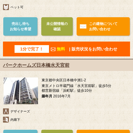
ペット可
売出し待ち
未公開情報の
この建物について
お知らせ希望
確認
お問い合わせ
1分で完了！
無料
| 販売状況をお問い合わせ
パークホームズ日本橋水天宮前
東京都中央区日本橋中洲1-2
東京メトロ半蔵門線「水天宮前駅」徒歩5分
都営新宿線「浜町駅」徒歩10分
築年月
2016年7月
デザイナーズ
内廊下