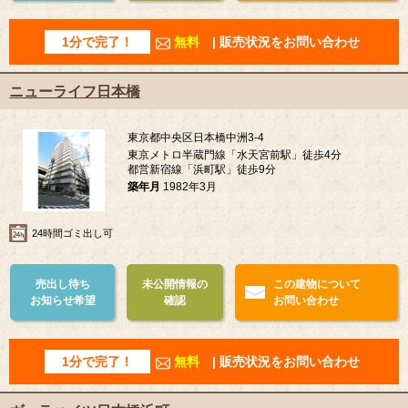
1分で完了！
無料
| 販売状況をお問い合わせ
ニューライフ日本橋
東京都中央区日本橋中洲3-4
東京メトロ半蔵門線「水天宮前駅」徒歩4分
都営新宿線「浜町駅」徒歩9分
築年月
1982年3月
24時間ゴミ出し可
売出し待ち
未公開情報の
この建物について
お知らせ希望
確認
お問い合わせ
1分で完了！
無料
| 販売状況をお問い合わせ