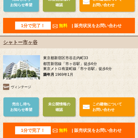
お知らせ希望
確認
お問い合わせ
1分で完了！
無料
| 販売状況をお問い合わせ
シャトー市ヶ谷
東京都新宿区市谷左内町33
都営新宿線「市ヶ谷駅」徒歩6分
東京メトロ有楽町線「市ケ谷駅」徒歩6分
築年月
1969年1月
ヴィンテージ
売出し待ち
未公開情報の
この建物について
お知らせ希望
確認
お問い合わせ
1分で完了！
無料
| 販売状況をお問い合わせ