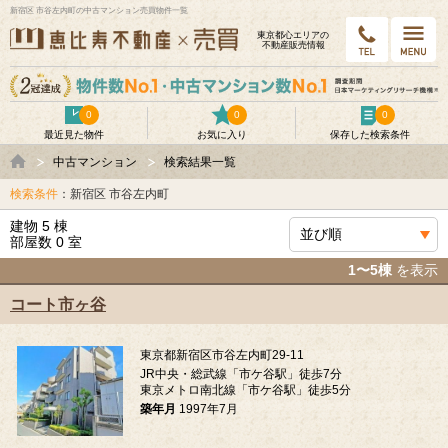
新宿区 市谷左内町の中古マンション売買物件一覧
東京都⼼エリアの
不動産販売情報
0
0
0
最近見た物件
お気に入り
保存した検索条件
中古マンション
検索結果一覧
検索条件
：新宿区 市谷左内町
建物 5 棟
部屋数 0 室
1〜5棟
を表示
コート市ヶ谷
東京都新宿区市谷左内町29-11
JR中央・総武線「市ケ谷駅」徒歩7分
東京メトロ南北線「市ケ谷駅」徒歩5分
築年月
1997年7月