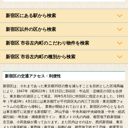
新宿区にある駅から検索
新宿区以外の区から検索
新宿区 市谷左内町のこだわり物件を検索
新宿区 市谷左内町の種別から検索
新宿区の交通アクセス・利便性
新宿区は、それまであった東京都
35
区の数を減らすことを目的とした区域再編
により、
1947
年（昭和
22
年）
3
月
15
日に四谷区・牛込区・淀橋区の
3
区を合併
し、東京都の行政区として発足、同年
5
月
3
日に特別区に指定されました。
1991
年（平成
3
年）
4
月
1
日には東京都庁が千代田区丸の内三丁目
(
現・東京国際フォ
ーラムの位置
)
から移転し、業務が開始されております。新宿区の中心となるの
は東京都庁に近接する新宿駅で、
JR
山手線・中央本線
(
中央線快速・中央・総武
緩行線
)
・埼京線・湘南新宿ライン、東京メトロ丸の内線、都営地下鉄新宿線・
京王線、小田急線が通っております。また区内はそのほか、西武新宿線、東京
メトロ有楽町線・東西線・南北線・副都心線、都営地下鉄大江戸線、都電荒川