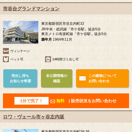
市谷台グランドマンション
東京都新宿区市谷左内町32
JR中央・総武線「市ケ谷駅」徒歩5分
東京メトロ有楽町線「市ケ谷駅」徒歩5分
築年月
1964年11月
ヴィンテージ
ペット可
24時間ゴミ出し可
売出し待ち
未公開情報の
この建物について
お知らせ希望
確認
お問い合わせ
1分で完了！
無料
| 販売状況をお問い合わせ
ロワ・ヴェール市ヶ谷左内坂
東京都新宿区市谷左内町29-36