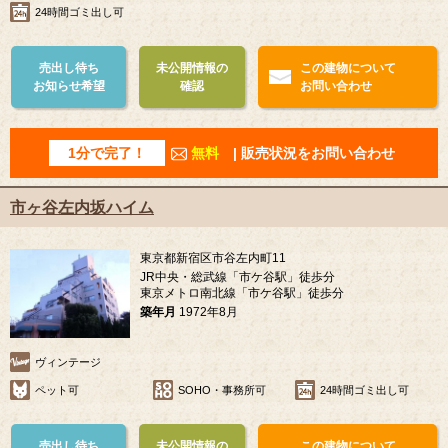
24時間ゴミ出し可
売出し待ち
未公開情報の
この建物について
お知らせ希望
確認
お問い合わせ
1分で完了！
無料
| 販売状況をお問い合わせ
市ヶ谷左内坂ハイム
東京都新宿区市谷左内町11
JR中央・総武線「市ケ谷駅」徒歩分
東京メトロ南北線「市ケ谷駅」徒歩分
築年月
1972年8月
ヴィンテージ
ペット可
SOHO・事務所可
24時間ゴミ出し可
売出し待ち
未公開情報の
この建物について