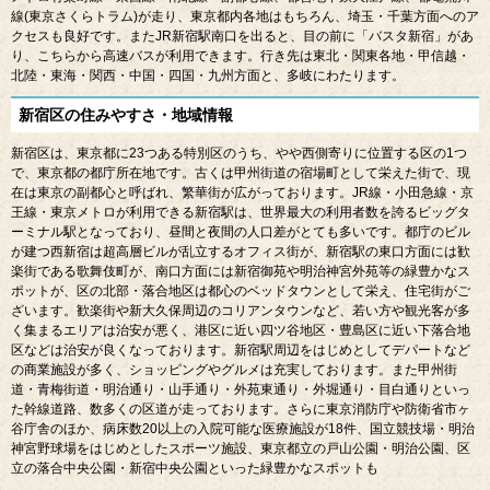
線
(
東京さくらトラム
)
が走り、東京都内各地はもちろん、埼玉・千葉方面へのア
クセスも良好です。また
JR
新宿駅南口を出ると、目の前に「バスタ新宿」があ
り、こちらから高速バスが利用できます。行き先は東北・関東各地・甲信越・
北陸・東海・関西・中国・四国・九州方面と、多岐にわたります。
新宿区の住みやすさ・地域情報
新宿区は、東京都に
23
つある特別区のうち、やや西側寄りに位置する区の
1
つ
で、東京都の都庁所在地です。古くは甲州街道の宿場町として栄えた街で、現
在は東京の副都心と呼ばれ、繁華街が広がっております。
JR
線・小田急線・京
王線・東京メトロが利用できる新宿駅は、世界最大の利用者数を誇るビッグタ
ーミナル駅となっており、昼間と夜間の人口差がとても多いです。都庁のビル
が建つ西新宿は超高層ビルが乱立するオフィス街が、新宿駅の東口方面には歓
楽街である歌舞伎町が、南口方面には新宿御苑や明治神宮外苑等の緑豊かなス
ポットが、区の北部・落合地区は都心のベッドタウンとして栄え、住宅街がご
ざいます。歓楽街や新大久保周辺のコリアンタウンなど、若い方や観光客が多
く集まるエリアは治安が悪く、港区に近い四ツ谷地区・豊島区に近い下落合地
区などは治安が良くなっております。新宿駅周辺をはじめとしてデパートなど
の商業施設が多く、ショッピングやグルメは充実しております。また甲州街
道・青梅街道・明治通り・山手通り・外苑東通り・外堀通り・目白通りといっ
た幹線道路、数多くの区道が走っております。さらに東京消防庁や防衛省市ヶ
谷庁舎のほか、病床数
20
以上の入院可能な医療施設が
18
件、国立競技場・明治
神宮野球場をはじめとしたスポーツ施設、東京都立の戸山公園・明治公園、区
立の落合中央公園・新宿中央公園といった緑豊かなスポットも