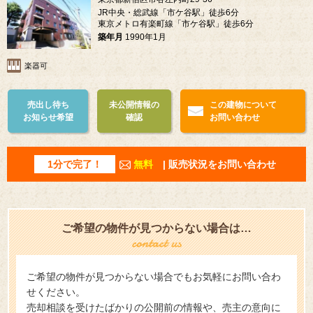
JR中央・総武線「市ケ谷駅」徒歩6分
東京メトロ有楽町線「市ケ谷駅」徒歩6分
築年月
1990年1月
楽器可
売出し待ち
未公開情報の
この建物について
お知らせ希望
確認
お問い合わせ
1分で完了！
無料
| 販売状況をお問い合わせ
ご希望の物件が見つからない場合は…
ご希望の物件が見つからない場合でもお気軽にお問い合わ
せください。
売却相談を受けたばかりの公開前の情報や、売主の意向に