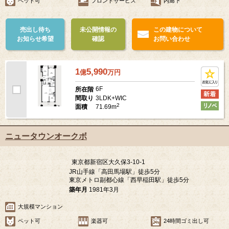
ペット可
フロントサービス
内廊下
売出し待ち
未公開情報の
この建物について
お知らせ希望
確認
お問い合わせ
1
5,990
億
万
円
6F
所在階
3LDK+WIC
間取り
2
71.69m
面積
ニュータウンオークボ
東京都新宿区大久保3-10-1
JR山手線「高田馬場駅」徒歩5分
東京メトロ副都心線「西早稲田駅」徒歩5分
築年月
1981年3月
大規模マンション