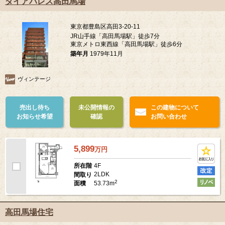
ダイアパレス高田馬場
東京都豊島区高田3-20-11
JR山手線「高田馬場駅」徒歩7分
東京メトロ東西線「高田馬場駅」徒歩6分
築年月
1979年11月
ヴィンテージ
売出し待ち
未公開情報の
この建物について
お知らせ希望
確認
お問い合わせ
5,899
万
円
4F
所在階
2LDK
間取り
2
53.73m
面積
高田馬場住宅