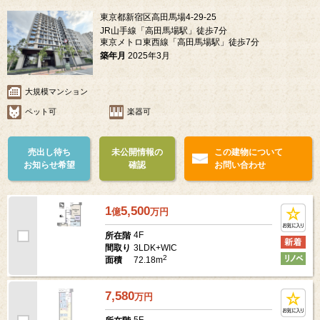
東京都新宿区高田馬場4-29-25
JR山手線「高田馬場駅」徒歩7分
東京メトロ東西線「高田馬場駅」徒歩7分
築年月
2025年3月
大規模マンション
ペット可
楽器可
売出し待ち
未公開情報の
この建物について
お知らせ希望
確認
お問い合わせ
1
5,500
億
万
円
4F
所在階
3LDK+WIC
間取り
2
72.18m
面積
7,580
万
円