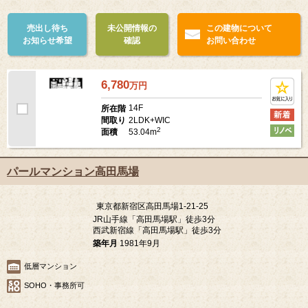
ペット可
楽器可
24時間ゴミ出し可
売出し待ち
未公開情報の
この建物について
お知らせ希望
確認
お問い合わせ
6,780
万
円
14F
所在階
2LDK+WIC
間取り
2
53.04m
面積
パールマンション高田馬場
東京都新宿区高田馬場1-21-25
JR山手線「高田馬場駅」徒歩3分
西武新宿線「高田馬場駅」徒歩3分
築年月
1981年9月
低層マンション