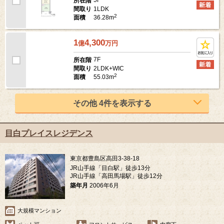
5F
所在階
1LDK
間取り
2
36.28m
面積
1
4,300
億
万
円
7F
所在階
2LDK+WIC
間取り
2
55.03m
面積
その他 4件を表示する
目白プレイスレジデンス
東京都豊島区高田3-38-18
JR山手線「目白駅」徒歩13分
JR山手線「高田馬場駅」徒歩12分
築年月
2006年6月
大規模マンション