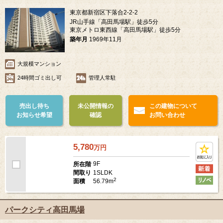
東京都新宿区下落合2-2-2
JR山手線「高田馬場駅」徒歩5分
東京メトロ東西線「高田馬場駅」徒歩5分
築年月
1969年11月
大規模マンション
24時間ゴミ出し可
管理人常駐
売出し待ち
未公開情報の
この建物について
お知らせ希望
確認
お問い合わせ
5,780
万
円
9F
所在階
1SLDK
間取り
2
56.79m
面積
パークシティ高田馬場