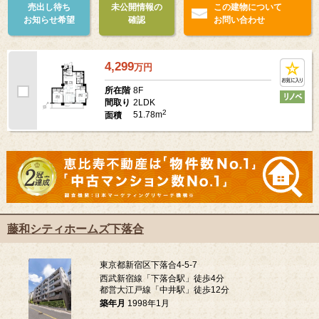
売出し待ち
未公開情報の
この建物について
お知らせ希望
確認
お問い合わせ
4,299
万
円
8F
所在階
2LDK
間取り
2
51.78m
面積
藤和シティホームズ下落合
東京都新宿区下落合4-5-7
西武新宿線「下落合駅」徒歩4分
都営大江戸線「中井駅」徒歩12分