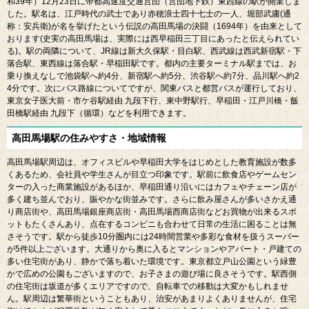
所在地は新宿区高田馬場一丁目となっております。
1910
年（明治
43
年）
9
月
15
日に鉄道院山手線が、
1927
年（昭和
2
年）
4
月
16
日に西武鉄道が、
1964
年（昭
和
39
年）
12
月
23
日に帝都高速度交通営団（営団地下鉄）東西線の駅が開業しま
した。駅名は、江戸時代の武士であり赤穂浪士四十七士の一人、堀部武庸
(
通
称：安兵衛
)
が名を挙げたという伝説の高田馬場の決闘（
1694
年）を由来として
おります
(
史実の高田馬場は、実際には西早稲田三丁目にあったと伝えられてい
る
)
。駅の両隣について、
JR
線は新大久保駅・目白駅、西武線は西武新宿駅・下
落合駅、東西線は落合駅・早稲田駅です。都内の主要ターミナル駅までは、お
乗り換えなしで池袋駅へ約
4
分、新宿駅へ約
5
分、渋谷駅へ約
7
分、品川駅へ約
2
4
分です。次にバス路線についてですが、関東バスと都営バスが運行しており、
東京女子医大前・市ケ谷駅経由 九段下行、東中野駅行、早稲田・江戸川橋・飯
田橋駅経由 九段下（循環）などを利用できます。
高田馬場駅の住みやすさ・地域情報
高田馬場駅周辺は、オフィスビルや早稲田大学をはじめとした教育施設が数多
くあるため、会社員や学生さんが目立つ印象です。駅前に飲食店やゲームセン
ターの入った商業施設があるほか、早稲田通り沿いにはカフェやチェーン店が
多く建ち並んでおり、賑やかな街並みです。さらに飲み屋さんが多いさかえ通
り商店街や、高田馬場銀座商店街・高田馬場西商店街などお買物が出来るスポ
ットもたくさんあり、点在するコンビニも合わせて日常の生活に困ることは無
さそうです。駅から徒歩
10
分圏内には
24
時間営業や多彩な食材を扱うスーパー
が
5
件以上ございます。大通りから奥に入るとマンションやアパート・戸建ての
多い住宅街があり、静かで落ち着いた環境です。東京都立戸山公園という緑豊
かで広めの公園もございますので、お子さまの遊び場に良さそうです。駅西側