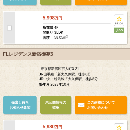
売出し待ち
未公開情報の
この建物について
お知らせ希望
確認
お問い合わせ
5,998
万
円
4F
所在階
3LDK
間取り
2
58.05m
面積
FLレジデンス新宿御苑5
東京都新宿区百人町3-21
JR山手線「新大久保駅」徒歩6分
JR中央・総武線「大久保駅」徒歩8分
築年月
2023年10月
売出し待ち
未公開情報の
この建物について
お知らせ希望
確認
お問い合わせ