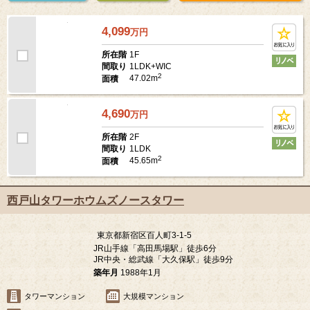
売出し待ち
未公開情報の
この建物について
お知らせ希望
確認
お問い合わせ
4,099
万
円
1F
所在階
1LDK+WIC
間取り
2
47.02m
面積
4,690
万
円
2F
所在階
1LDK
間取り
2
45.65m
面積
西戸山タワーホウムズノースタワー
東京都新宿区百人町3-1-5
JR山手線「高田馬場駅」徒歩6分
JR中央・総武線「大久保駅」徒歩9分
築年月
1988年1月