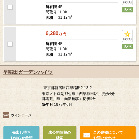
5,980
万
円
4F
所在階
1LDK
間取り
2
31.12m
面積
6,280
万
円
4F
所在階
1LDK
間取り
2
31.12m
面積
早稲田ガーデンハイツ
東京都新宿区西早稲田2-13-2
東京メトロ副都心線「西早稲田駅」徒歩4分
都電荒川線「面影橋駅」徒歩9分
築年月
1979年6月
ヴィンテージ