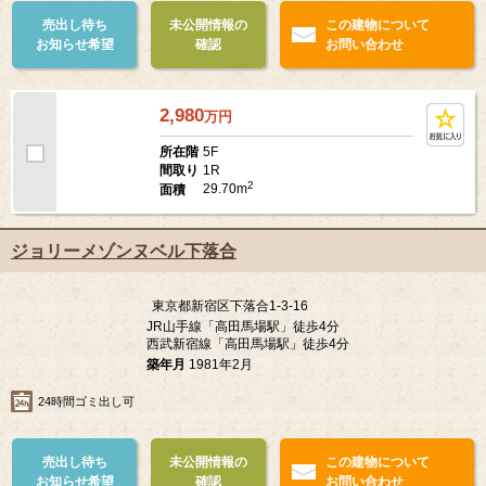
SOHO・事務所可
24時間ゴミ出し可
売出し待ち
未公開情報の
この建物について
お知らせ希望
確認
お問い合わせ
2,980
万
円
5F
所在階
1R
間取り
2
29.70m
面積
ジョリーメゾンヌベル下落合
東京都新宿区下落合1-3-16
JR山手線「高田馬場駅」徒歩4分
西武新宿線「高田馬場駅」徒歩4分
築年月
1981年2月
24時間ゴミ出し可