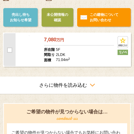
ペット可
24時間ゴミ出し可
売出し待ち
未公開情報の
この建物について
お知らせ希望
確認
お問い合わせ
7,080
万
円
5F
所在階
2LDK
間取り
2
71.04m
面積
さらに物件を読み込む
ご希望の物件が見つからない場合は…