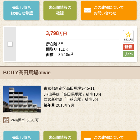
SOHO・事務所可
売出し待ち
未公開情報の
この建物について
お知らせ希望
確認
お問い合わせ
3,798
万
円
3F
所在階
1LDK
間取り
2
35.10m
面積
BCITY高田馬場alivie
東京都新宿区高田馬場3-45-11
JR山手線「高田馬場駅」徒歩10分
西武新宿線「下落合駅」徒歩5分
築年月
2013年9月
24時間ゴミ出し可