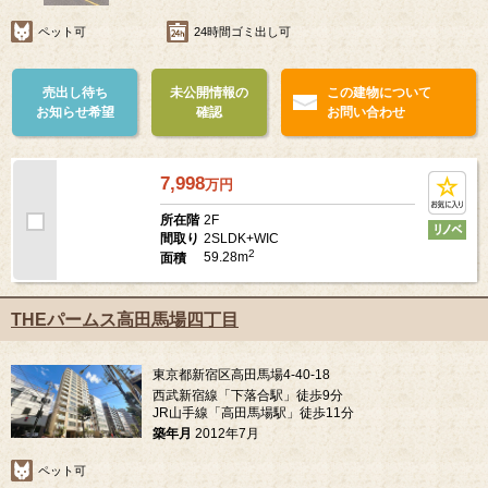
築年月
1998年1月
ペット可
24時間ゴミ出し可
売出し待ち
未公開情報の
この建物について
お知らせ希望
確認
お問い合わせ
7,998
万
円
2F
所在階
2SLDK+WIC
間取り
2
59.28m
面積
THEパームス高田馬場四丁目
東京都新宿区高田馬場4-40-18
西武新宿線「下落合駅」徒歩9分
JR山手線「高田馬場駅」徒歩11分
築年月
2012年7月