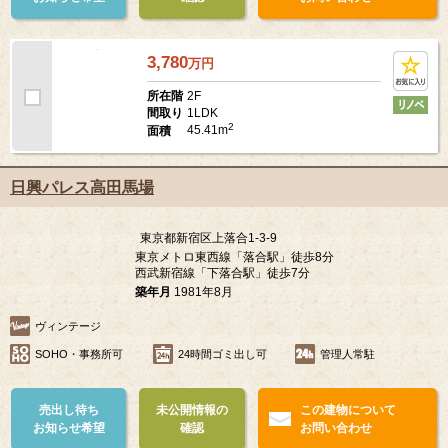
売出し待ち
未公開情報の
この建物について
お知らせ希望
確認
お問い合わせ
3,780
万
円
2F
所在階
1LDK
間取り
2
45.41m
面積
日興パレス高田馬場
東京都新宿区上落合1-3-9
東京メトロ東西線「落合駅」徒歩8分
西武新宿線「下落合駅」徒歩7分
築年月
1981年8月
ヴィンテージ
SOHO・事務所可
24時間ゴミ出し可
管理人常駐