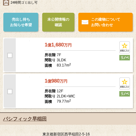
タワーマンション
大規模マンション
24時間ゴミ出し可
売出し待ち
未公開情報の
この建物について
お知らせ希望
確認
お問い合わせ
1
1,680
億
万
円
7F
所在階
3LDK
間取り
2
83.17m
面積
1
980
億
万
円
12F
所在階
2LDK+WIC
間取り
2
79.77m
面積
パシフィック早稲田