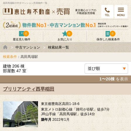
高田馬場駅の中古マンション売買物件一覧
東京都⼼エリアの
不動産販売情報
0
0
0
最近見た物件
お気に入り
保存した検索条件
中古マンション
検索結果一覧
検索条件
：高田馬場駅
建物 206 棟
部屋数 47 室
1〜20棟
を表示
ブリリアシティ西早稲田
東京都豊島区高田1-18-6
東京メトロ副都心線「雑司が谷駅」徒歩7分
JR山手線「高田馬場駅」徒歩14分
築年月
2022年1月