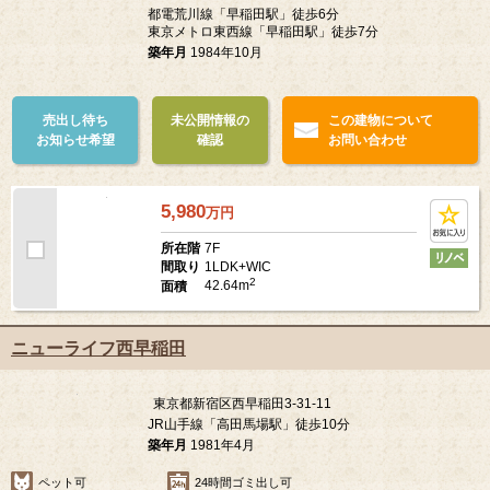
東京都新宿区西早稲田2-5-16
都電荒川線「早稲田駅」徒歩6分
東京メトロ東西線「早稲田駅」徒歩7分
築年月
1984年10月
売出し待ち
未公開情報の
この建物について
お知らせ希望
確認
お問い合わせ
5,980
万
円
7F
所在階
1LDK+WIC
間取り
2
42.64m
面積
ニューライフ西早稲田
東京都新宿区西早稲田3-31-11
JR山手線「高田馬場駅」徒歩10分
築年月
1981年4月