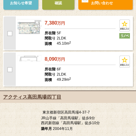
売出し待ち
未公開情報の
この建物について
お知らせ希望
確認
お問い合わせ
7,380
万
円
5F
所在階
2LDK
間取り
2
45.10m
面積
8,090
万
円
6F
所在階
2LDK
間取り
2
49.29m
面積
アクティス高田馬場四丁目
東京都新宿区高田馬場4-37-7
JR山手線「高田馬場駅」徒歩9分
西武新宿線「高田馬場駅」徒歩10分