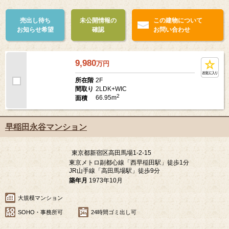
ペット可
売出し待ち
未公開情報の
この建物について
お知らせ希望
確認
お問い合わせ
9,980
万
円
2F
所在階
2LDK+WIC
間取り
2
66.95m
面積
早稲田永谷マンション
東京都新宿区高田馬場1-2-15
東京メトロ副都心線「西早稲田駅」徒歩1分
JR山手線「高田馬場駅」徒歩9分
築年月
1973年10月
大規模マンション