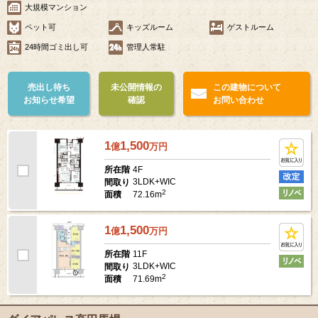
大規模マンション
ペット可
キッズルーム
ゲストルーム
24時間ゴミ出し可
管理人常駐
売出し待ち
未公開情報の
この建物について
お知らせ希望
確認
お問い合わせ
1
1,500
億
万
円
4F
所在階
3LDK+WIC
間取り
2
72.16m
面積
1
1,500
億
万
円
11F
所在階
3LDK+WIC
間取り
2
71.69m
面積