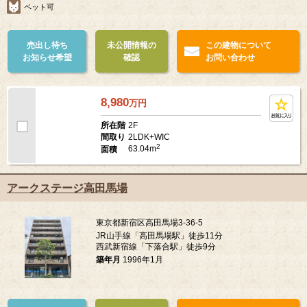
築年月
2004年11月
ペット可
売出し待ち
未公開情報の
この建物について
お知らせ希望
確認
お問い合わせ
8,980
万
円
2F
所在階
2LDK+WIC
間取り
2
63.04m
面積
アークステージ高田馬場
東京都新宿区高田馬場3-36-5
JR山手線「高田馬場駅」徒歩11分
西武新宿線「下落合駅」徒歩9分
築年月
1996年1月