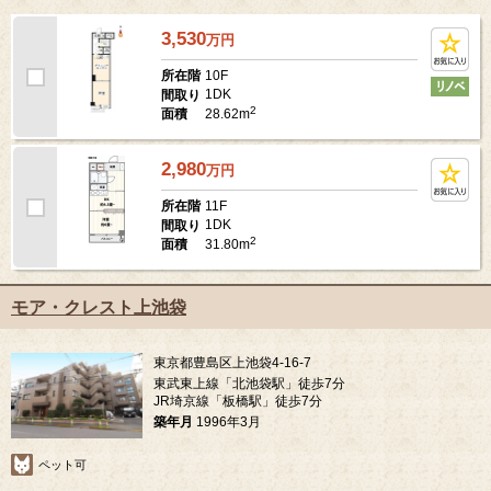
3,530
万
円
10F
所在階
1DK
間取り
2
28.62m
面積
2,980
万
円
11F
所在階
1DK
間取り
2
31.80m
面積
モア・クレスト上池袋
東京都豊島区上池袋4-16-7
東武東上線「北池袋駅」徒歩7分
JR埼京線「板橋駅」徒歩7分
築年月
1996年3月
ペット可