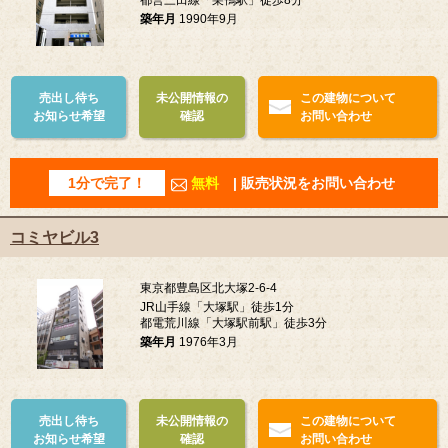
都営三田線「巣鴨駅」徒歩8分
築年月
1990年9月
売出し待ち
未公開情報の
この建物について
お知らせ希望
確認
お問い合わせ
1分で完了！
無料
| 販売状況をお問い合わせ
コミヤビル3
東京都豊島区北大塚2-6-4
JR山手線「大塚駅」徒歩1分
都電荒川線「大塚駅前駅」徒歩3分
築年月
1976年3月
売出し待ち
未公開情報の
この建物について
お知らせ希望
確認
お問い合わせ