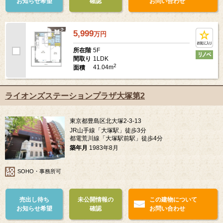
お知らせ希望
確認
お問い合わせ
5,999
万
円
5F
所在階
1LDK
間取り
2
41.04m
面積
ライオンズステーションプラザ大塚第2
東京都豊島区北大塚2-3-13
JR山手線「大塚駅」徒歩3分
都電荒川線「大塚駅前駅」徒歩4分
築年月
1983年8月
SOHO・事務所可
売出し待ち
未公開情報の
この建物について
お知らせ希望
確認
お問い合わせ