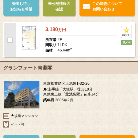
売出し待ち
未公開情報の
この建物について
お知らせ希望
確認
お問い合わせ
3,180
万
円
4F
所在階
1LDK
間取り
2
46.44m
面積
グランフォート青淵閣
東京都豊島区上池袋1-32-20
JR山手線「大塚駅」徒歩10分
東武東上線「北池袋駅」徒歩14分
築年月
2006年2月
大規模マンション
ペット可