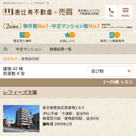
巣鴨新田駅の中古マンション売買物件一覧
東京都⼼エリアの
不動産販売情報
0
0
0
最近見た物件
お気に入り
保存した検索条件
中古マンション
検索結果一覧
検索条件
：巣鴨新田駅
建物 42 棟
部屋数 8 室
1〜20棟
を表示
レフィーズ大塚
東京都豊島区西巣鴨1-8-3
JR山手線「大塚駅」徒歩9分
都電荒川線「巣鴨新田駅」徒歩5分
築年月
2005年2月