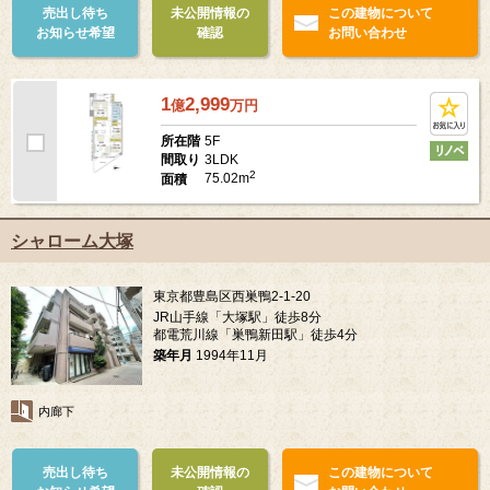
売出し待ち
未公開情報の
この建物について
お知らせ希望
確認
お問い合わせ
1
2,999
億
万
円
5F
所在階
3LDK
間取り
2
75.02m
面積
シャローム大塚
東京都豊島区西巣鴨2-1-20
JR山手線「大塚駅」徒歩8分
都電荒川線「巣鴨新田駅」徒歩4分
築年月
1994年11月
内廊下
売出し待ち
未公開情報の
この建物について