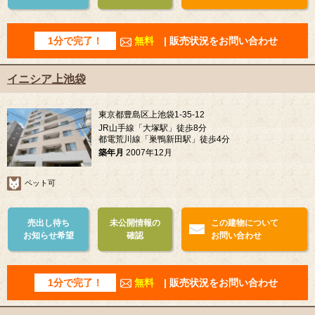
1分で完了！
無料
| 販売状況をお問い合わせ
イニシア上池袋
東京都豊島区上池袋1-35-12
JR山手線「大塚駅」徒歩8分
都電荒川線「巣鴨新田駅」徒歩4分
築年月
2007年12月
ペット可
売出し待ち
未公開情報の
この建物について
お知らせ希望
確認
お問い合わせ
1分で完了！
無料
| 販売状況をお問い合わせ