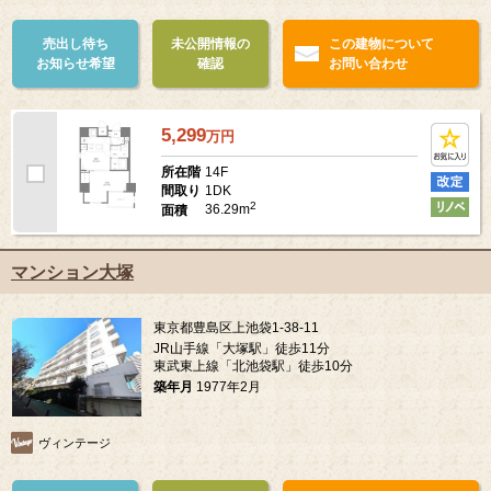
売出し待ち
未公開情報の
この建物について
お知らせ希望
確認
お問い合わせ
5,299
万
円
14F
所在階
1DK
間取り
2
36.29m
面積
マンション大塚
東京都豊島区上池袋1-38-11
JR山手線「大塚駅」徒歩11分
東武東上線「北池袋駅」徒歩10分
築年月
1977年2月
ヴィンテージ