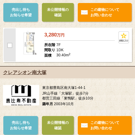
売出し待ち
未公開情報の
この建物について
お知らせ希望
確認
お問い合わせ
3,280
万
円
7F
所在階
1DK
間取り
2
30.40m
面積
クレアシオン南大塚
東京都豊島区南大塚1-44-1
JR山手線「大塚駅」徒歩7分
都営三田線「巣鴨駅」徒歩10分
築年月
2003年10月
売出し待ち
未公開情報の
この建物について
お知らせ希望
確認
お問い合わせ