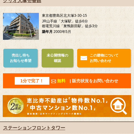
クリオ大塚壱番館
東京都豊島区北大塚3-30-15
JR山手線「大塚駅」徒歩6分
都電荒川線「巣鴨新田駅」徒歩3分
築年月
2000年5月
売出し待ち
未公開情報の
この建物について
お知らせ希望
確認
お問い合わせ
1分で完了！
無料
| 販売状況をお問い合わせ
ステーションフロントタワー