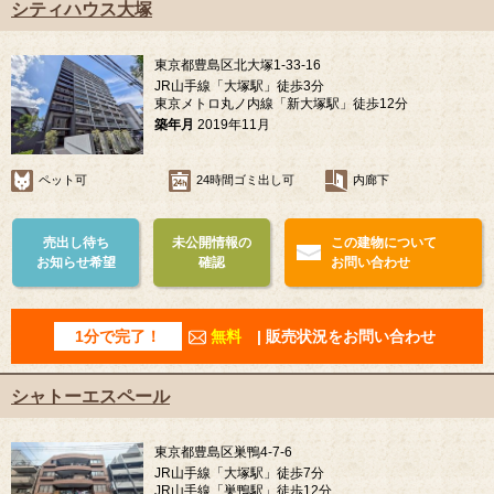
シティハウス大塚
東京都豊島区北大塚1-33-16
JR山手線「大塚駅」徒歩3分
東京メトロ丸ノ内線「新大塚駅」徒歩12分
築年月
2019年11月
ペット可
24時間ゴミ出し可
内廊下
売出し待ち
未公開情報の
この建物について
お知らせ希望
確認
お問い合わせ
1分で完了！
無料
| 販売状況をお問い合わせ
シャトーエスペール
東京都豊島区巣鴨4-7-6
JR山手線「大塚駅」徒歩7分
JR山手線「巣鴨駅」徒歩12分