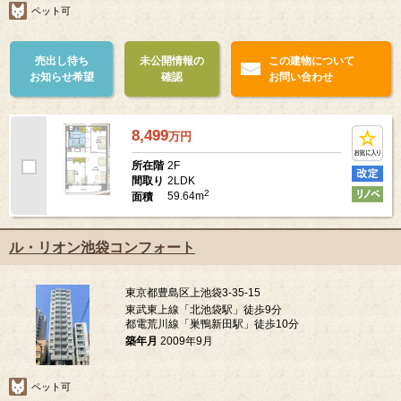
ペット可
売出し待ち
未公開情報の
この建物について
お知らせ希望
確認
お問い合わせ
8,499
万
円
2F
所在階
2LDK
間取り
2
59.64m
面積
ル・リオン池袋コンフォート
東京都豊島区上池袋3-35-15
東武東上線「北池袋駅」徒歩9分
都電荒川線「巣鴨新田駅」徒歩10分
築年月
2009年9月
ペット可