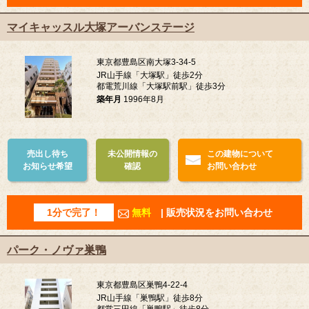
マイキャッスル大塚アーバンステージ
東京都豊島区南大塚3-34-5
JR山手線「大塚駅」徒歩2分
都電荒川線「大塚駅前駅」徒歩3分
築年月
1996年8月
売出し待ち
未公開情報の
この建物について
お知らせ希望
確認
お問い合わせ
1分で完了！
無料
| 販売状況をお問い合わせ
パーク・ノヴァ巣鴨
東京都豊島区巣鴨4-22-4
JR山手線「巣鴨駅」徒歩8分