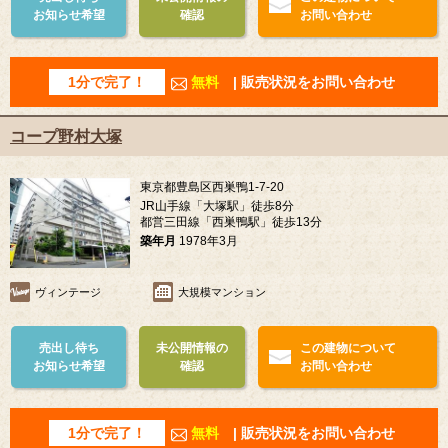
お知らせ希望
確認
お問い合わせ
1分で完了！
無料
| 販売状況をお問い合わせ
コープ野村大塚
東京都豊島区西巣鴨1-7-20
JR山手線「大塚駅」徒歩8分
都営三田線「西巣鴨駅」徒歩13分
築年月
1978年3月
ヴィンテージ
大規模マンション
売出し待ち
未公開情報の
この建物について
お知らせ希望
確認
お問い合わせ
1分で完了！
無料
| 販売状況をお問い合わせ