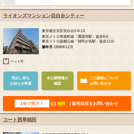
ライオンズマンション目白台シティー
東京都文京区目白台2-6-13
東京メトロ有楽町線「護国寺駅」徒歩6分
東京メトロ副都心線「雑司が谷駅」徒歩11分
築年月
1999年12月
ペット可
売出し待ち
未公開情報の
この建物について
お知らせ希望
確認
お問い合わせ
1分で完了！
無料
| 販売状況をお問い合わせ
コート西早稲田