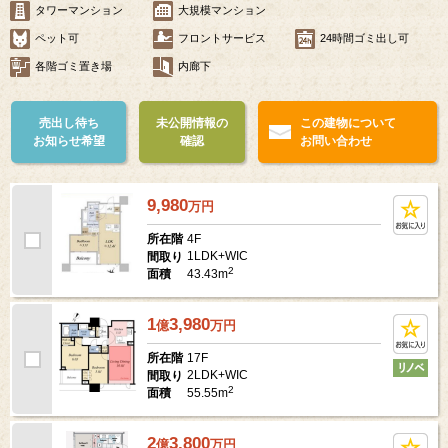
タワーマンション
大規模マンション
ペット可
フロントサービス
24時間ゴミ出し可
各階ゴミ置き場
内廊下
売出し待ち
未公開情報の
この建物について
お知らせ希望
確認
お問い合わせ
9,980
万
円
4F
所在階
1LDK+WIC
間取り
2
43.43m
面積
1
3,980
億
万
円
17F
所在階
2LDK+WIC
間取り
2
55.55m
面積
2
3,800
億
万
円