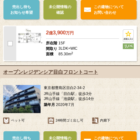
売出し待ち
未公開情報の
この建物について
お知らせ希望
確認
お問い合わせ
2
3,900
億
万
円
15F
所在階
3LDK+WIC
間取り
2
85.30m
面積
オープンレジデンシア目白フロントコート
東京都豊島区目白2-34-2
JR山手線「目白駅」徒歩3分
JR山手線「池袋駅」徒歩14分
築年月
2020年7月
ペット可
24時間ゴミ出し可
内廊下
売出し待ち
未公開情報の
この建物について