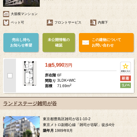
大規模マンション
ペット可
フロントサービス
内廊下
売出し待ち
未公開情報の
この建物について
お知らせ希望
確認
お問い合わせ
1
5,990
億
万
円
6F
所在階
3LDK+WIC
間取り
2
71.69m
面積
ランドステージ雑司が谷
東京都豊島区雑司が谷1-10-2
東京メトロ副都心線「雑司が谷駅」徒歩4分
築年月
1989年8月