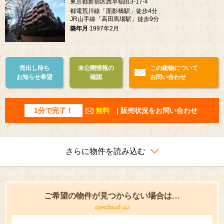
東京都新宿区西早稲田3-17-4
都電荒川線「面影橋駅」徒歩4分
JR山手線「高田馬場駅」徒歩9分
築年月
1997年2月
売出し待ち
未公開情報の
この建物について
お知らせ希望
確認
お問い合わせ
1分で完了！
無料
| 販売状況をお問い合わせ
さらに物件を読み込む
ご希望の物件が見つからない場合は…