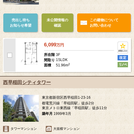
売出し待ち
未公開情報の
この建物について
お知らせ希望
確認
お問い合わせ
6,099
万
円
3F
所在階
1SLDK
間取り
2
51.96m
面積
西早稲田シティタワー
東京都新宿区西早稲田1-23-16
都電荒川線「早稲田駅」徒歩2分
東京メトロ東西線「早稲田駅」徒歩11分
築年月
1999年3月
タワーマンション
大規模マンション