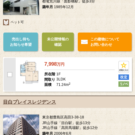
都電荒川線「面影橋駅」徒歩3分
築年月
1985年12月
ペット可
売出し待ち
未公開情報の
この建物について
お知らせ希望
確認
お問い合わせ
7,998
万
円
1F
所在階
3LDK
間取り
2
71.24m
面積
目白プレイスレジデンス
東京都豊島区高田3-38-18
JR山手線「目白駅」徒歩13分
JR山手線「高田馬場駅」徒歩12分
築年月
2006年6月