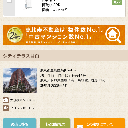
1F
所在階
2DK
間取り
2
42.67m
面積
シティテラス目白
東京都豊島区高田2-16-13
JR山手線「目白駅」徒歩12分
東京メトロ東西線「高田馬場駅」徒歩12分
築年月
2008年2月
大規模マンション
フロントサービス
売出し待ち
未公開情報の
この建物について