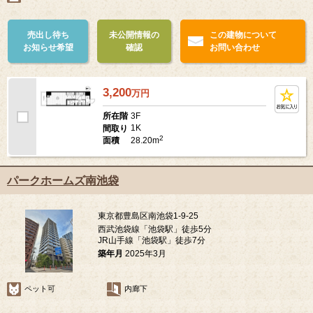
売出し待ち
未公開情報の
この建物について
お知らせ希望
確認
お問い合わせ
3,200
万
円
3F
所在階
1K
間取り
2
28.20m
面積
パークホームズ南池袋
東京都豊島区南池袋1-9-25
西武池袋線「池袋駅」徒歩5分
JR山手線「池袋駅」徒歩7分
築年月
2025年3月
ペット可
内廊下