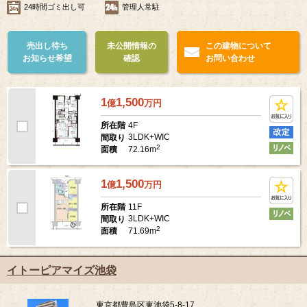
24時間ゴミ出し可
管理人常駐
売出し待ち
未公開情報の
この建物について
お知らせ希望
確認
お問い合わせ
1
1,500
億
万
円
4F
所在階
3LDK+WIC
間取り
2
72.16m
面積
1
1,500
億
万
円
11F
所在階
3LDK+WIC
間取り
2
71.69m
面積
イトーピアマイズ池袋
東京都豊島区東池袋5-8-17