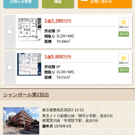
お知らせ希望
確認
お問い合わせ
1
3,280
億
万
円
3F
所在階
3LDK+WIC
間取り
2
70.69m
面積
1
5,800
億
万
円
6F
所在階
3LDK+WIC
間取り
2
78.01m
面積
シャンボール第2目白
東京都豊島区高田2-12-21
東京メトロ副都心線「雑司が谷駅」徒歩2分
都電荒川線「学習院下駅」徒歩3分
築年月
1978年3月