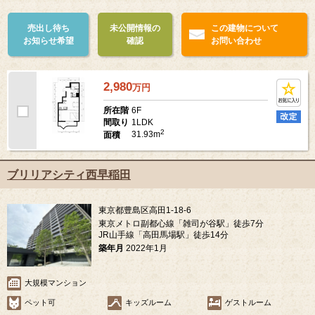
売出し待ち
未公開情報の
この建物について
お知らせ希望
確認
お問い合わせ
2,980
万
円
6F
所在階
1LDK
間取り
2
31.93m
面積
ブリリアシティ西早稲田
東京都豊島区高田1-18-6
東京メトロ副都心線「雑司が谷駅」徒歩7分
JR山手線「高田馬場駅」徒歩14分
築年月
2022年1月
大規模マンション
ペット可
キッズルーム
ゲストルーム