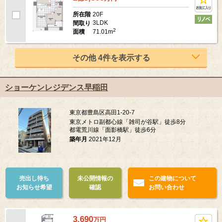
20F
所在階
3LDK
間取り
2
71.01m
面積
その他 4件を表示する
ショーケンレジデンス早稲田
東京都豊島区高田1-20-7
東京メトロ副都心線「雑司が谷駅」徒歩8分
都電荒川線「面影橋駅」徒歩6分
築年月
2021年12月
売出し待ち
未公開情報の
この建物について
お知らせ希望
確認
お問い合わせ
3,690
万
円