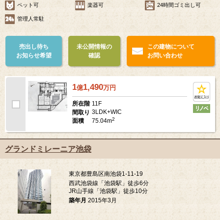
ペット可
楽器可
24時間ゴミ出し可
管理人常駐
売出し待ち
未公開情報の
この建物について
お知らせ希望
確認
お問い合わせ
1
1,490
億
万
円
11F
所在階
3LDK+WIC
間取り
2
75.04m
面積
グランドミレーニア池袋
東京都豊島区南池袋1-11-19
西武池袋線「池袋駅」徒歩6分
JR山手線「池袋駅」徒歩10分
築年月
2015年3月