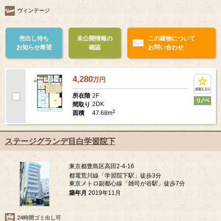
ヴィンテージ
売出し待ち
未公開情報の
この建物について
お知らせ希望
確認
お問い合わせ
4,280
万
円
2F
所在階
2DK
間取り
2
47.68m
面積
ステージグランデ目白学習院下
東京都豊島区高田2-4-16
都電荒川線「学習院下駅」徒歩3分
東京メトロ副都心線「雑司が谷駅」徒歩7分
築年月
2019年11月
24時間ゴミ出し可