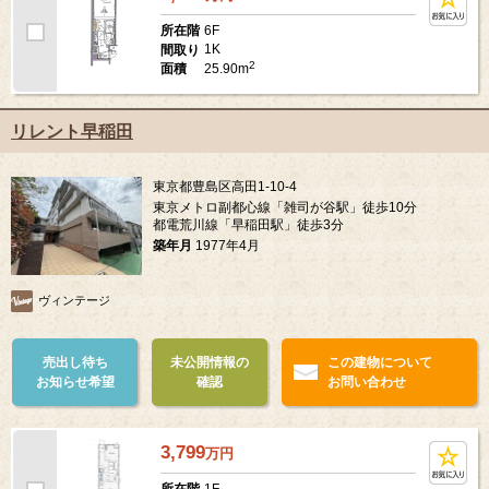
6F
所在階
1K
間取り
2
25.90m
面積
リレント早稲田
東京都豊島区高田1-10-4
東京メトロ副都心線「雑司が谷駅」徒歩10分
都電荒川線「早稲田駅」徒歩3分
築年月
1977年4月
ヴィンテージ
売出し待ち
未公開情報の
この建物について
お知らせ希望
確認
お問い合わせ
3,799
万
円