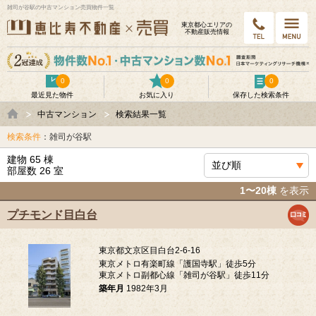
雑司が谷駅の中古マンション売買物件一覧
東京都⼼エリアの
不動産販売情報
0
0
0
最近見た物件
お気に入り
保存した検索条件
中古マンション
検索結果一覧
検索条件
：雑司が谷駅
建物 65 棟
部屋数 26 室
1〜20棟
を表示
プチモンド目白台
東京都文京区目白台2-6-16
東京メトロ有楽町線「護国寺駅」徒歩5分
東京メトロ副都心線「雑司が谷駅」徒歩11分
築年月
1982年3月