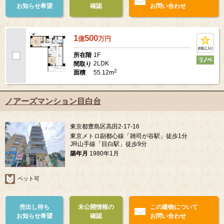
お知らせ希望
確認
お問い合わせ
1
500
億
万
円
1F
所在階
2LDK
間取り
2
55.12m
面積
ノアーズマンション目白台
東京都豊島区高田2-17-16
東京メトロ副都心線「雑司が谷駅」徒歩1分
JR山手線「目白駅」徒歩9分
築年月
1980年1月
ペット可
売出し待ち
未公開情報の
この建物について
お知らせ希望
確認
お問い合わせ