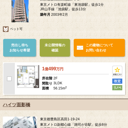
東京メトロ有楽町線「東池袋駅」徒歩1分
JR山手線「池袋駅」徒歩13分
築年月
2003年2月
ペット可
売出し待ち
未公開情報の
この建物について
お知らせ希望
確認
お問い合わせ
1
499
億
万
円
2F
所在階
3LDK
間取り
2
56.15m
面積
ハイツ面影橋
東京都豊島区高田1-19-24
東京メトロ副都心線「雑司が谷駅」徒歩8分