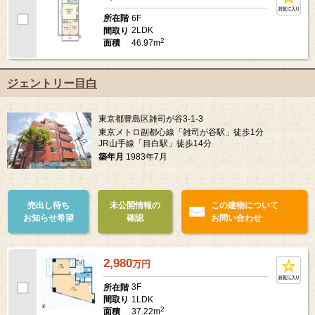
6F
所在階
2LDK
間取り
2
46.97m
面積
ジェントリー目白
東京都豊島区雑司が谷3-1-3
東京メトロ副都心線「雑司が谷駅」徒歩1分
JR山手線「目白駅」徒歩14分
築年月
1983年7月
売出し待ち
未公開情報の
この建物について
お知らせ希望
確認
お問い合わせ
2,980
万
円
3F
所在階
1LDK
間取り
2
37.22m
面積