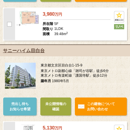
3,980
万
円
5F
所在階
1LDK
間取り
2
39.48m
面積
サニーハイム目白台
東京都文京区目白台1-15-9
東京メトロ副都心線「雑司が谷駅」徒歩6分
東京メトロ有楽町線「護国寺駅」徒歩12分
築年月
1980年5月
売出し待ち
未公開情報の
この建物について
お知らせ希望
確認
お問い合わせ
5,130
万
円