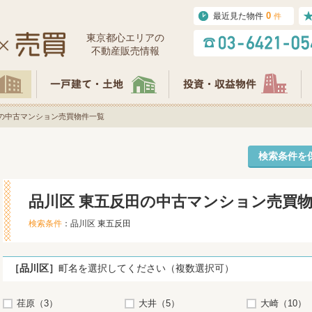
0
最近見た物件
件
東京都⼼エリアの
不動産販売情報
田の中古マンション売買物件一覧
検索条件を
品川区 東五反田の中古マンション売買
検索条件
：品川区 東五反田
［品川区］
町名を選択してください（複数選択可）
荏原（3）
大井（5）
大崎（10）