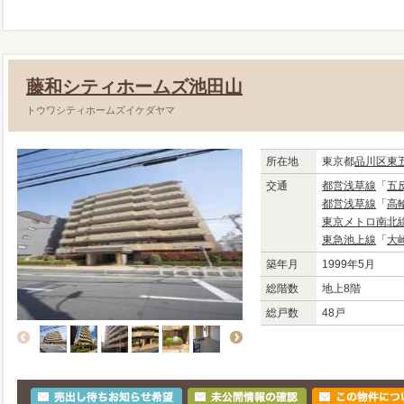
藤和シティホームズ池田山
トウワシティホームズイケダヤマ
所在地
東京都
品川区
東
交通
都営浅草線
「
五
都営浅草線
「
高
東京メトロ南北
東急池上線
「
大
築年月
1999年5月
総階数
地上8階
総戸数
48戸