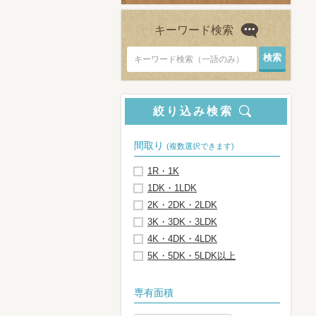
キーワード検索
キーワード検索（一語のみ）
絞り込み検索
間取り
(複数選択できます)
1R・1K
1DK・1LDK
2K・2DK・2LDK
3K・3DK・3LDK
4K・4DK・4LDK
5K・5DK・5LDK以上
専有面積