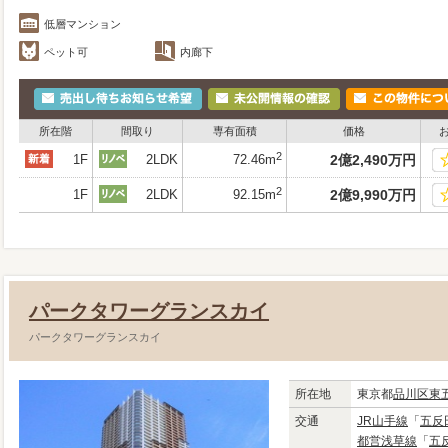
低層マンション
ペット可
内廊下
所在階
間取り
専有面積
価格
2
1F
2LDK
72.46m
2
億
2,490
万
円
2
1F
2LDK
92.15m
2
億
9,990
万
円
パークタワーグランスカイ
パークタワーグランスカイ
所在地
東京都
品川区
東
交通
JR山手線
「
五反
都営浅草線
「
五