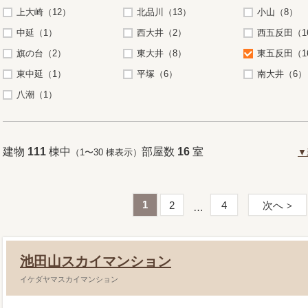
上大崎（12）
北品川（13）
小山（8）
中延（1）
西大井（2）
西五反田（1
旗の台（2）
東大井（8）
東五反田（1
東中延（1）
平塚（6）
南大井（6）
八潮（1）
建物
111
棟中
部屋数
16
室
（1〜30 棟表示）
▼
1
2
4
次へ
池田山スカイマンション
イケダヤマスカイマンション