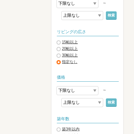
～
検索
リビングの広さ
15帖以上
20帖以上
30帖以上
指定なし
価格
～
検索
築年数
築3年以内