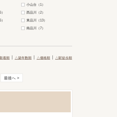
小山台（1）
6）
西品川（2）
6）
東品川（13）
南品川（7）
新着順
△築年数順
△価格順
△駅徒歩順
最後へ