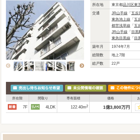
所在地
東京都
品川区
東
交通
JR山手線
「
五反
東急池上線
「
五
都営浅草線
「
五
JR山手線
「
目黒
東急目黒線
「
目
築年月
1974年7月
総階数
地上7階
総戸数
22戸
所在階
間取り
専有面積
価格
2
7F
4LDK
122.40m
1
億
3,800
万
円