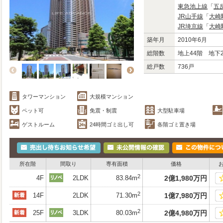
東急池上線
「
五
JR山手線
「
大崎
JR埼京線
「
大崎
築年月
2010年6月
総階数
地上44階 地下
総戸数
736戸
タワーマンション
大規模マンション
ペット可
免震・制震
大型駐車場
ゲストルーム
24時間ゴミ出し可
各階ゴミ置き場
所在階
間取り
専有面積
価格
2
4F
2LDK
83.84m
2
億
1,980
万
円
2
14F
2LDK
71.30m
1
億
7,980
万
円
2
25F
3LDK
80.03m
2
億
4,980
万
円