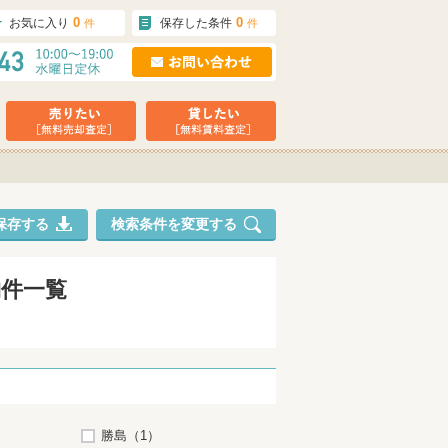
0
0
お気に入り
保存した条件
件
件
保存する
検索条件を変更する
物件一覧
勝島（1）