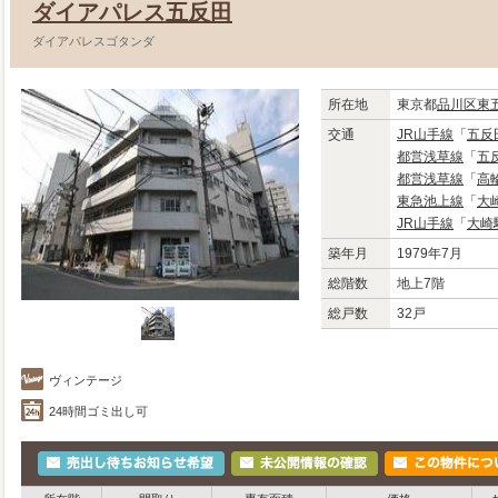
ダイアパレス五反田
ダイアパレスゴタンダ
所在地
東京都
品川区
東
交通
JR山手線
「
五反
都営浅草線
「
五
都営浅草線
「
高
東急池上線
「
大
JR山手線
「
大崎
築年月
1979年7月
総階数
地上7階
総戸数
32戸
ヴィンテージ
24時間ゴミ出し可