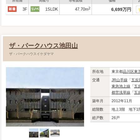
所在階
間取り
専有面積
価格
2
3F
1SLDK
47.70m
6,699
万
円
ザ・パークハウス池田山
ザ・パークハウスイケダヤマ
所在地
東京都
品川区
東
交通
JR山手線
「
五反
東急池上線
「
五
都営浅草線
「
五
築年月
2012年11月
総階数
地上3階 地下1
総戸数
26戸