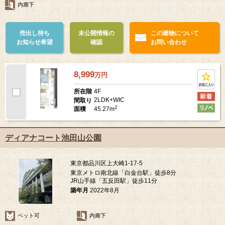
内廊下
売出し待ち
未公開情報の
この建物について
お知らせ希望
確認
お問い合わせ
8,999
万
円
4F
所在階
2LDK+WIC
間取り
2
45.27m
面積
ディアナコート池田山公園
東京都品川区上大崎1-17-5
東京メトロ南北線「白金台駅」徒歩8分
JR山手線「五反田駅」徒歩11分
築年月
2022年8月
ペット可
内廊下