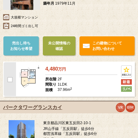
築年月
1979年11月
大規模マンション
24時間ゴミ出し可
売出し待ち
未公開情報の
この建物について
お知らせ希望
確認
お問い合わせ
4,480
万
円
2F
所在階
1LDK
間取り
2
37.96m
面積
パークタワーグランスカイ
東京都品川区東五反田2-10-1
JR山手線「五反田駅」徒歩6分
都営浅草線「五反田駅」徒歩6分