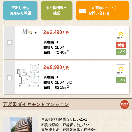
売出し待ち
未公開情報の
この建物について
お知らせ希望
確認
お問い合わせ
2
2,490
億
万
円
1F
所在階
2LDK
間取り
2
72.46m
面積
2
9,990
億
万
円
1F
所在階
2LDK+SIC
間取り
2
92.15m
面積
五反田ダイヤモンドマンション
東京都品川区西五反田6-25-2
都営浅草線「戸越駅」徒歩6分
東急池上線「戸越銀座駅」徒歩8分