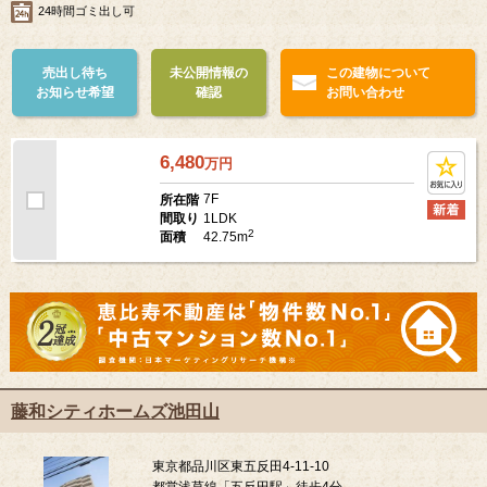
24時間ゴミ出し可
売出し待ち
未公開情報の
この建物について
お知らせ希望
確認
お問い合わせ
6,480
万
円
7F
所在階
1LDK
間取り
2
42.75m
面積
藤和シティホームズ池田山
東京都品川区東五反田4-11-10
都営浅草線「五反田駅」徒歩4分