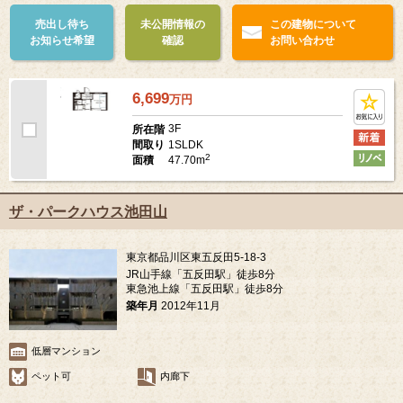
売出し待ち
未公開情報の
この建物について
お知らせ希望
確認
お問い合わせ
6,699
万
円
3F
所在階
1SLDK
間取り
2
47.70m
面積
ザ・パークハウス池田山
東京都品川区東五反田5-18-3
JR山手線「五反田駅」徒歩8分
東急池上線「五反田駅」徒歩8分
築年月
2012年11月
低層マンション
ペット可
内廊下