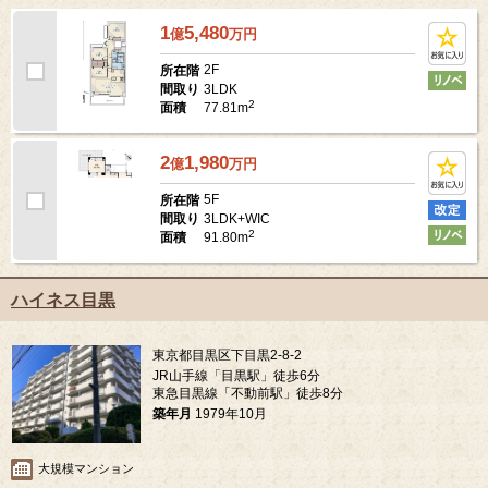
1
5,480
億
万
円
2F
所在階
3LDK
間取り
2
77.81m
面積
2
1,980
億
万
円
5F
所在階
3LDK+WIC
間取り
2
91.80m
面積
ハイネス目黒
東京都目黒区下目黒2-8-2
JR山手線「目黒駅」徒歩6分
東急目黒線「不動前駅」徒歩8分
築年月
1979年10月
大規模マンション