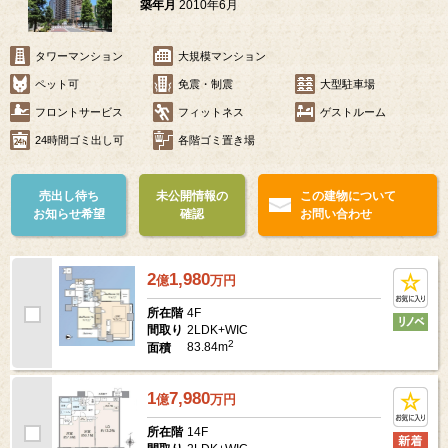
築年月
2010年6月
タワーマンション
大規模マンション
ペット可
免震・制震
大型駐車場
フロントサービス
フィットネス
ゲストルーム
24時間ゴミ出し可
各階ゴミ置き場
売出し待ち
未公開情報の
この建物について
お知らせ希望
確認
お問い合わせ
2
1,980
億
万
円
4F
所在階
2LDK+WIC
間取り
2
83.84m
面積
1
7,980
億
万
円
14F
所在階