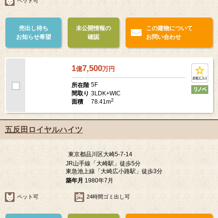
ペット可
売出し待ち
未公開情報の
この建物について
お知らせ希望
確認
お問い合わせ
1
7,500
億
万
円
5F
所在階
3LDK+WIC
間取り
2
78.41m
面積
五反田ロイヤルハイツ
東京都品川区大崎5-7-14
JR山手線「大崎駅」徒歩5分
東急池上線「大崎広小路駅」徒歩3分
築年月
1980年7月
ペット可
24時間ゴミ出し可