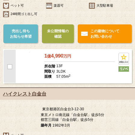
ペット可
楽器可
大型駐車場
24時間ゴミ出し可
売出し待ち
未公開情報の
この建物について
お知らせ希望
確認
お問い合わせ
1
4,990
億
万
円
13F
所在階
3LDK
間取り
2
57.05m
面積
ハイクレスト白金台
東京都港区白金台3-12-30
東京メトロ南北線「白金台駅」徒歩5分
都営三田線「白金台駅」徒歩5分
築年月
1982年3月