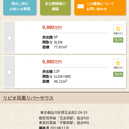
売出し待ち
未公開情報の
この建物について
お知らせ希望
確認
お問い合わせ
9,990
万
円
6F
所在階
3LDK
間取り
2
77.87m
面積
6,980
万
円
12F
所在階
1LDK+WIC
間取り
2
46.21m
面積
リビオ目黒リバーサウス
東京都品川区西五反田2-24-10
都営浅草線「五反田駅」徒歩5分
東急目黒線「不動前駅」徒歩9分