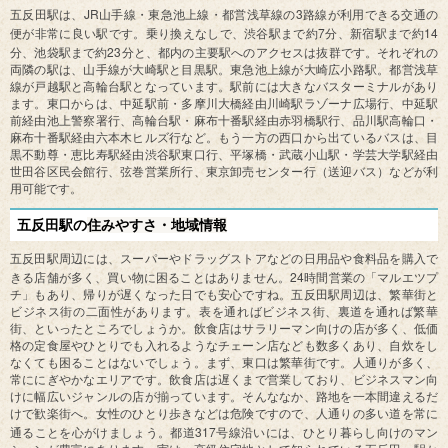
JR
3
五反田駅は、
山手線・東急池上線・都営浅草線の
路線が利用できる交通の
7
14
便が非常に良い駅です。乗り換えなしで、渋谷駅まで約
分、新宿駅まで約
23
分、池袋駅まで約
分と、都内の主要駅へのアクセスは抜群です。それぞれの
両隣の駅は、山手線が大崎駅と目黒駅。東急池上線が大崎広小路駅。都営浅草
線が戸越駅と高輪台駅となっています。駅前には大きなバスターミナルがあり
ます。東口からは、中延駅前・多摩川大橋経由川崎駅ラゾーナ広場行、中延駅
前経由池上警察署行、高輪台駅・麻布十番駅経由赤羽橋駅行、品川駅高輪口・
麻布十番駅経由六本木ヒルズ行など。もう一方の西口から出ているバスは、目
黒不動尊・恵比寿駅経由渋谷駅東口行、平塚橋・武蔵小山駅・学芸大学駅経由
世田谷区民会館行、弦巻営業所行、東京卸売センター行（送迎バス）などが利
用可能です。
五反田駅の
住みやすさ・地域情報
五反田駅周辺には、スーパーやドラッグストアなどの日用品や食料品を購入で
24
きる店舗が多く、買い物に困ることはありません。
時間営業の「マルエツプ
チ」もあり、帰りが遅くなった日でも安心ですね。五反田駅周辺は、繁華街と
ビジネス街の二面性があります。表を通ればビジネス街、裏道を通れば繁華
街、といったところでしょうか。飲食店はサラリーマン向けの店が多く、低価
格の定食屋やひとりでも入れるようなチェーン店なども数多くあり、自炊をし
なくても困ることはないでしょう。まず、東口は繁華街です。人通りが多く、
常ににぎやかなエリアです。飲食店は遅くまで営業しており、ビジネスマン向
けに幅広いジャンルの店が揃っています。そんななか、路地を一本間違えるだ
けで歓楽街へ。女性のひとり歩きなどは危険ですので、人通りの多い道を常に
317
通ることを心がけましょう。都道
号線沿いには、ひとり暮らし向けのマン