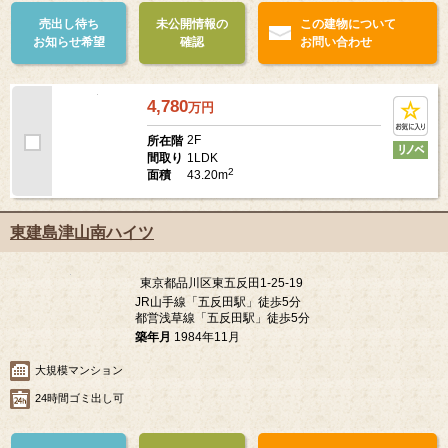
売出し待ち
未公開情報の
この建物について
お知らせ希望
確認
お問い合わせ
4,780
万
円
2F
所在階
1LDK
間取り
2
43.20m
面積
東建島津山南ハイツ
東京都品川区東五反田1-25-19
JR山手線「五反田駅」徒歩5分
都営浅草線「五反田駅」徒歩5分
築年月
1984年11月
大規模マンション
24時間ゴミ出し可