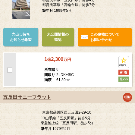
都営浅草線「高輪台駅」徒歩7分
築年月
1999年5月
売出し待ち
未公開情報の
この建物について
お知らせ希望
確認
お問い合わせ
1
2,300
億
万
円
8F
所在階
2LDK+SIC
間取り
2
61.80m
面積
五反田サニーフラット
東京都品川区西五反田2-29-10
JR山手線「五反田駅」徒歩5分
東急池上線「五反田駅」徒歩5分
築年月
1979年5月