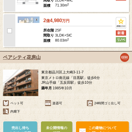
2LDK+WIC
間取り
2
71.30m
面積
2
4,980
億
万
円
25F
所在階
3LDK+SIC
間取り
2
80.03m
面積
ペアシティ花房山
東京都品川区上大崎3-11-7
東京メトロ南北線「目黒駅」徒歩6分
JR山手線「五反田駅」徒歩10分
築年月
1985年10月
ペット可
楽器可
24時間ゴミ出し可
内廊下
売出し待ち
未公開情報の
この建物について