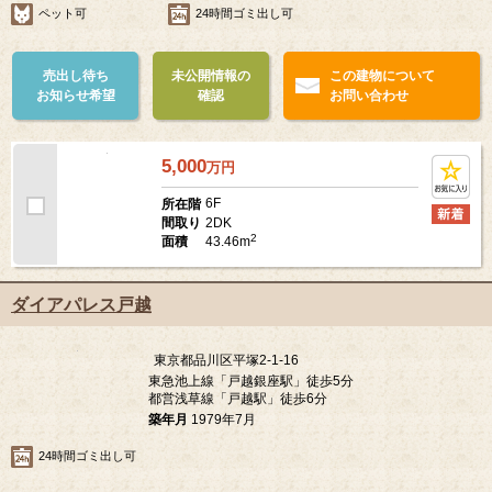
ペット可
24時間ゴミ出し可
売出し待ち
未公開情報の
この建物について
お知らせ希望
確認
お問い合わせ
5,000
万
円
6F
所在階
2DK
間取り
2
43.46m
面積
ダイアパレス戸越
東京都品川区平塚2-1-16
東急池上線「戸越銀座駅」徒歩5分
都営浅草線「戸越駅」徒歩6分
築年月
1979年7月
24時間ゴミ出し可