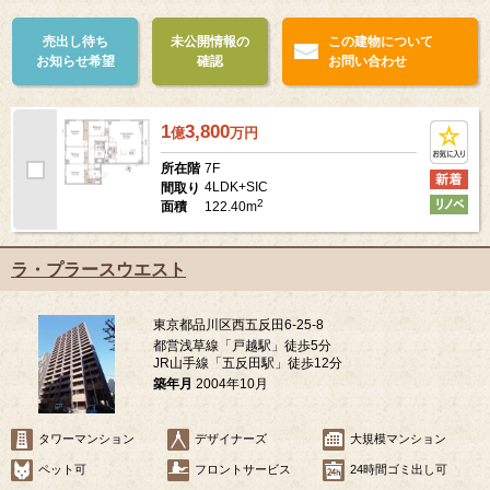
売出し待ち
未公開情報の
この建物について
お知らせ希望
確認
お問い合わせ
1
3,800
億
万
円
7F
所在階
4LDK+SIC
間取り
2
122.40m
面積
ラ・プラースウエスト
東京都品川区西五反田6-25-8
都営浅草線「戸越駅」徒歩5分
JR山手線「五反田駅」徒歩12分
築年月
2004年10月
タワーマンション
デザイナーズ
大規模マンション
ペット可
フロントサービス
24時間ゴミ出し可