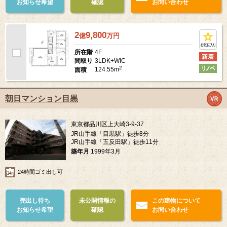
お知らせ希望
確認
お問い合わせ
2
9,800
億
万
円
4F
所在階
3LDK+WIC
間取り
2
124.55m
面積
朝日マンション目黒
東京都品川区上大崎3-9-37
JR山手線「目黒駅」徒歩8分
JR山手線「五反田駅」徒歩11分
築年月
1999年3月
24時間ゴミ出し可
売出し待ち
未公開情報の
この建物について
お知らせ希望
確認
お問い合わせ