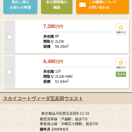
売出し待ち
未公開情報の
この建物について
お知らせ希望
確認
お問い合わせ
7,280
万
円
8F
所在階
2LDK
間取り
2
56.26m
面積
8,490
万
円
11F
所在階
2LDK+WIC
間取り
2
51.04m
面積
スカイコートヴィーダ五反田ウエスト
東京都品川区西五反田8-11-15
都営浅草線「戸越駅」徒歩7分
東急池上線「大崎広小路駅」徒歩7分
築年月
2006年8月