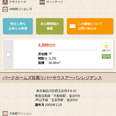
デザイナーズ
ヴィンテージ
24時間ゴミ出し可
売出し待ち
未公開情報の
この建物について
お知らせ希望
確認
お問い合わせ
4,899
万
円
7F
所在階
1LDK
間取り
2
38.88m
面積
パークホームズ目黒リバーサウスアーバンレジデンス
東京都品川区西五反田3-8-21
東急目黒線「不動前駅」徒歩5分
JR山手線「五反田駅」徒歩9分
築年月
2005年11月
大規模マンション