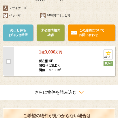
築年月
2013年11月
デザイナーズ
ペット可
24時間ゴミ出し可
売出し待ち
未公開情報の
この建物について
お知らせ希望
確認
お問い合わせ
1
3,000
億
万
円
9F
所在階
1SLDK
間取り
2
57.30m
面積
さらに物件を読み込む
ご希望の物件が見つからない場合は…