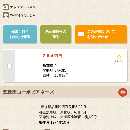
大規模マンション
24時間ゴミ出し可
売出し待ち
未公開情報の
この建物について
お知らせ希望
確認
お問い合わせ
2,850
万
円
7F
所在階
1K+SIC
間取り
2
21.93m
面積
五反田コーポビアネーズ
東京都品川区西五反田8-12-5
都営浅草線「戸越駅」徒歩7分
東急池上線「大崎広小路駅」徒歩9分
築年月
1974年10月