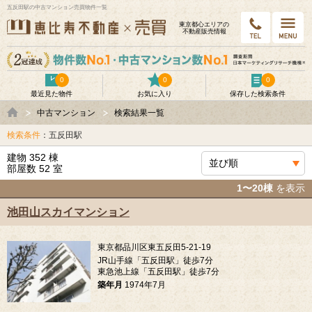
五反田駅の中古マンション売買物件一覧
東京都⼼エリアの
不動産販売情報
0
0
0
最近見た物件
お気に入り
保存した検索条件
中古マンション
検索結果一覧
検索条件
：五反田駅
建物 352 棟
部屋数 52 室
1〜20棟
を表示
池田山スカイマンション
東京都品川区東五反田5-21-19
JR山手線「五反田駅」徒歩7分
東急池上線「五反田駅」徒歩7分
築年月
1974年7月