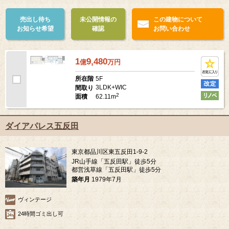
売出し待ち
未公開情報の
この建物について
お知らせ希望
確認
お問い合わせ
1
9,480
億
万
円
5F
所在階
3LDK+WIC
間取り
2
62.11m
面積
ダイアパレス五反田
東京都品川区東五反田1-9-2
JR山手線「五反田駅」徒歩5分
都営浅草線「五反田駅」徒歩5分
築年月
1979年7月
ヴィンテージ
24時間ゴミ出し可