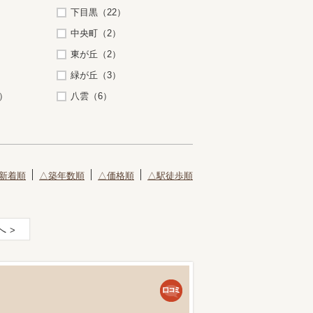
下目黒（22）
中央町（2）
）
東が丘（2）
緑が丘（3）
）
八雲（6）
新着順
△築年数順
△価格順
△駅徒歩順
へ