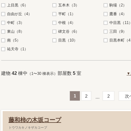
上目黒（6）
五本木（3）
駒場（2）
自由が丘（4）
平町（1）
鷹番（4）
中町（3）
中根（4）
中目黒（11
東山（8）
碑文谷（6）
三田（9）
南（5）
目黒（10）
目黒本町（4
祐天寺（1）
建物
42
棟中
部屋数
5
室
（1〜30 棟表示）
▼
1
2
2
次
藤和柿の木坂コープ
トウワカキノキザカコープ