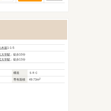
の木坂
1-1-5
立大学駅
」徒歩10分
芸大学駅
」徒歩13分
構造
ＳＲＣ
2
専有面積
49.73m