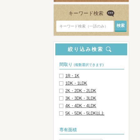
キーワード検索
キーワード検索（一語のみ）
絞り込み検索
間取り
(複数選択できます)
1R・1K
1DK・1LDK
2K・2DK・2LDK
3K・3DK・3LDK
4K・4DK・4LDK
5K・5DK・5LDK以上
専有面積