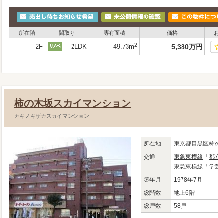
所在階
間取り
専有面積
価格
2
2F
2LDK
49.73m
5,380
万
円
柿の木坂スカイマンション
カキノキザカスカイマンション
所在地
東京都
目黒区
柿
交通
東急東横線
「
都
東急東横線
「
学
築年月
1978年7月
総階数
地上6階
総戸数
58戸