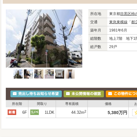
所在地
東京都
目黒区
柿
交通
東急東横線
「
都
築年月
1981年6月
総階数
地上7階 地下1
総戸数
29戸
所在階
間取り
専有面積
価格
2
6F
1LDK
44.32m
5,380
万
円