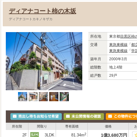
ディアナコート柿の木坂
ディアナコートカキノキザカ
所在地
東京都
目黒区
柿
交通
東急東横線
「
都
東急東横線
「
学
築年月
2000年3月
総階数
地上4階
総戸数
29戸
所在階
間取り
専有面積
価格
2
2F
3LDK
81.34m
1
億
3,680
万
円