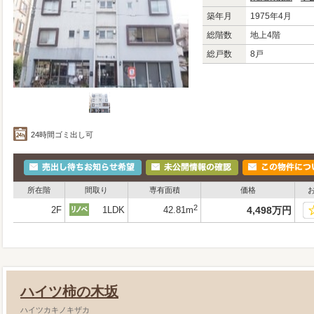
築年月
1975年4月
総階数
地上4階
総戸数
8戸
24時間ゴミ出し可
所在階
間取り
専有面積
価格
2
2F
1LDK
42.81m
4,498
万
円
ハイツ柿の木坂
ハイツカキノキザカ