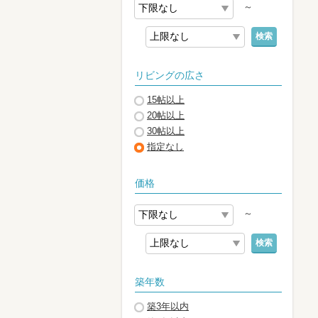
～
検索
リビングの広さ
15帖以上
20帖以上
30帖以上
指定なし
価格
～
検索
築年数
築3年以内