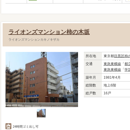
ライオンズマンション柿の木坂
ライオンズマンションカキノキザカ
所在地
東京都
目黒区
柿
交通
東急東横線
「
都
東急東横線
「
学
築年月
1981年4月
総階数
地上6階
総戸数
16戸
24時間ゴミ出し可