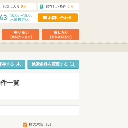
0
0
お気に入り
保存した条件
件
件
保存する
検索条件を変更する
物件一覧
柿の木坂（5）