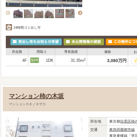
24時間ゴミ出し可
所在階
間取り
専有面積
価格
お
2
4F
1DK
31.35m
3,080
万
円
マンション柿の木坂
マンションカキノキザカ
所在地
東京都
目黒区
柿
交通
東急田園都市線
東急東横線
「
学