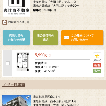
東急目黒線「大岡山駅」徒歩10分
東急大井町線「大岡山駅」徒歩10分
築年月
1993年8月
24時間ゴミ出し可
売出し待ち
未公開情報の
この建物について
お知らせ希望
確認
お問い合わせ
5,990
万
円
4F
所在階
1LDK+WIC
間取り
2
41.53m
面積
ノヴァ目黒南
東京都目黒区南1-3-4
東急目黒線「西小山駅」徒歩11分
東急大井町線「大岡山駅」徒歩15分