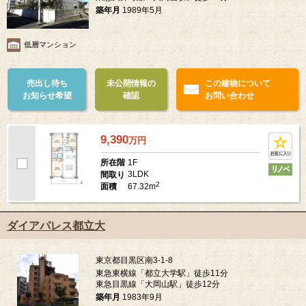
築年月
1989年5月
低層マンション
売出し待ち
未公開情報の
この建物について
お知らせ希望
確認
お問い合わせ
9,390
万
円
1F
所在階
3LDK
間取り
2
67.32m
面積
ダイアパレス都立大
東京都目黒区南3-1-8
東急東横線「都立大学駅」徒歩11分
東急目黒線「大岡山駅」徒歩12分
築年月
1983年9月