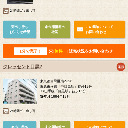
24時間ゴミ出し可
売出し待ち
未公開情報の
この建物について
お知らせ希望
確認
お問い合わせ
1分で完了！
無料
| 販売状況をお問い合わせ
クレッセント目黒2
東京都目黒区南2-2-8
東急東横線「中目黒駅」徒歩12分
JR山手線「目黒駅」徒歩15分
築年月
1994年12月
24時間ゴミ出し可
売出し待ち
未公開情報の
この建物について