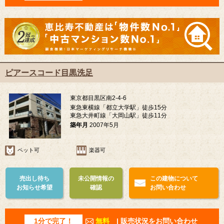
ピアースコード目黒洗足
東京都目黒区南2-4-6
東急東横線「都立大学駅」徒歩15分
東急大井町線「大岡山駅」徒歩11分
築年月
2007年5月
ペット可
楽器可
売出し待ち
未公開情報の
この建物について
お知らせ希望
確認
お問い合わせ
1分で完了！
無料
| 販売状況をお問い合わせ