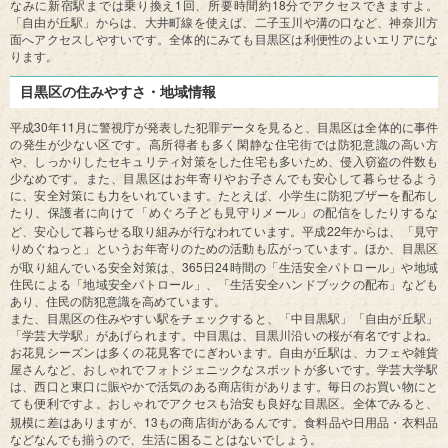
1
18
なみに新宿駅までは乗り換え
回、所要時間約
分でアクセスできますよ。
「自由が丘駅」からは、大井町線を使えば、二子玉川や溝の口など、神奈川方
面へアクセスしやすいです。全体的にみても目黒区は利便性のよいエリアにな
ります。
目黒区の住みやすさ・地域情報
30
11
平成
年
月に警視庁が発表した犯罪データを見ると、目黒区は全体的に事件
の発生が少ない区です。高所得者も多く閑静な住宅街では防犯意識の高い方
や、しっかりしたセキュリティ対策をした住宅も多いため、侵入窃盗の件数も
少なめです。また、目黒区はお年寄りやお子さんでも安心して暮らせるよう
に、安全対策にも力をいれています。たとえば、小学生に防犯ブザーを配布し
たり、保護者に向けて「めぐろ子ども見守りメール」の配信をしたりするな
22
ど、安心して暮らせる取り組みが行なわれています。平成
年からは、「見守
りめぐねっと」というお年寄りのための活動も広がっています。ほか、目黒区
365
24
が取り組んでいる安全対策は、
日
時間の「生活安全パトロール」や地域
住民による「地域安全パトロール」、「生活安全ハンドブックの配布」なども
あり、住民の防犯意識を高めています。
また、目黒区の住みやすい駅をチェックすると、「中目黒駅」「自由が丘駅」
「学芸大学駅」があげられます。中目黒は、目黒川沿いの桜が有名ですよね。
お花見シーズンは多くの花見客でにぎわいます。自由が丘駅は、カフェや雑貨
屋さんなど、おしゃれでフォトジェニックなスポットが多いです。学芸大学駅
は、西口と東口に賑やかで活気のある商店街があります。毎日のお買い物にと
ても便利ですよ。おしゃれでアクセスも治安も良好な目黒区。全体でみると、
13
規模に差はありますが、
もの商店街があるんです。食料品や日用品・衣料品
などなんでも揃うので、生活に困ることはないでしょう。