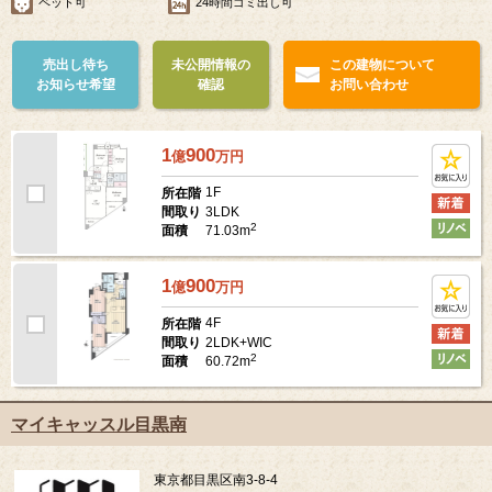
ペット可
24時間ゴミ出し可
売出し待ち
未公開情報の
この建物について
お知らせ希望
確認
お問い合わせ
1
900
億
万
円
1F
所在階
3LDK
間取り
2
71.03m
面積
1
900
億
万
円
4F
所在階
2LDK+WIC
間取り
2
60.72m
面積
マイキャッスル目黒南
東京都目黒区南3-8-4