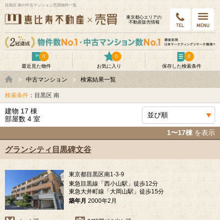
目黒区 南の中古マンション売買物件一覧
東京都⼼エリアの
不動産販売情報
0
0
0
最近見た物件
お気に入り
保存した検索条件
中古マンション
検索結果一覧
検索条件
：目黒区 南
建物 17 棟
部屋数 4 室
1〜17棟
を表示
グランシティ目黒碑文谷
東京都目黒区南1-3-9
東急目黒線「西小山駅」徒歩12分
東急大井町線「大岡山駅」徒歩15分
築年月
2000年2月