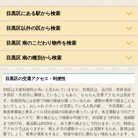
目黒区にある駅から検索
目黒区以外の区から検索
目黒区 南のこだわり物件を検索
目黒区 南の種別から検索
目黒区の交通アクセス・利便性
23
区は大変利便性が高いと言われていますが、目黒区は、品川区・世田谷区・
大田区・渋谷区に隣接していることもあり、もちろん交通アクセスは良好で
5
す。目黒区内には全部で
種の路線が通っているため、通勤や通学で困ることも
ないでしょう。おしゃれスポットが充実している人気の駅、「中目黒駅」は、
2
東急東横線と東京メトロ日比谷線の
路線が通っています。各主要駅までのアク
4
セスもスムーズで、乗り換えなしで移動が可能です。渋谷駅まで約
分、池袋駅
17
23
まで約
分、横浜駅は約
分と、全て乗り換えなしで行けます。ただ、軽快な
アクセスではありますが、朝と夕方の通勤ラッシュは混雑するため、覚悟は必
要でしょう。電車が遅延をすると、快速や急行に乗れない場合もあります。ち