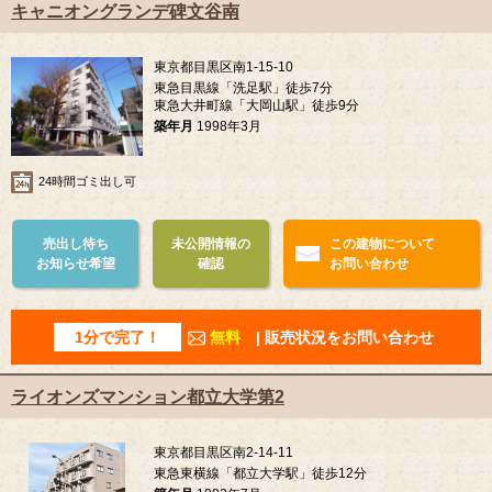
キャニオングランデ碑文谷南
東京都目黒区南1-15-10
東急目黒線「洗足駅」徒歩7分
東急大井町線「大岡山駅」徒歩9分
築年月
1998年3月
24時間ゴミ出し可
売出し待ち
未公開情報の
この建物について
お知らせ希望
確認
お問い合わせ
1分で完了！
無料
| 販売状況をお問い合わせ
ライオンズマンション都立大学第2
東京都目黒区南2-14-11
東急東横線「都立大学駅」徒歩12分