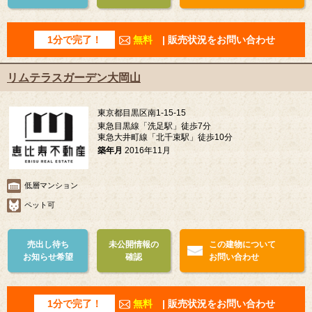
1分で完了！
無料
| 販売状況をお問い合わせ
リムテラスガーデン大岡山
東京都目黒区南1-15-15
東急目黒線「洗足駅」徒歩7分
東急大井町線「北千束駅」徒歩10分
築年月
2016年11月
低層マンション
ペット可
売出し待ち
未公開情報の
この建物について
お知らせ希望
確認
お問い合わせ
1分で完了！
無料
| 販売状況をお問い合わせ