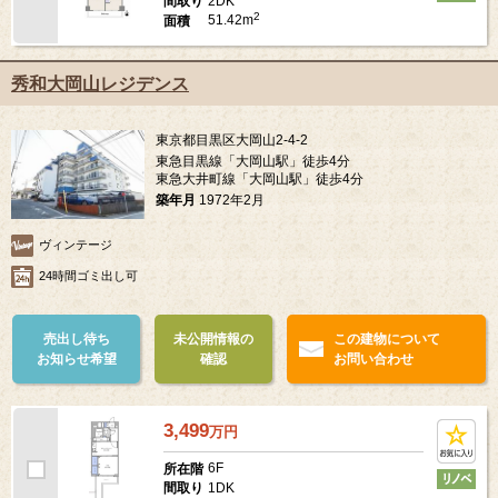
2DK
間取り
2
51.42m
面積
秀和大岡山レジデンス
東京都目黒区大岡山2-4-2
東急目黒線「大岡山駅」徒歩4分
東急大井町線「大岡山駅」徒歩4分
築年月
1972年2月
ヴィンテージ
24時間ゴミ出し可
売出し待ち
未公開情報の
この建物について
お知らせ希望
確認
お問い合わせ
3,499
万
円
6F
所在階
1DK
間取り