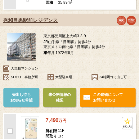
2
35.89m
面積
秀和目黒駅前レジデンス
東京都品川区上大崎3-3-9
JR山手線「目黒駅」徒歩4分
東京メトロ南北線「目黒駅」徒歩4分
築年月
1972年8月
大規模マンション
SOHO・事務所可
大型駐車場
24時間ゴミ出し可
売出し待ち
未公開情報の
この建物について
お知らせ希望
確認
お問い合わせ
7,490
万
円
11F
所在階
1R
間取り