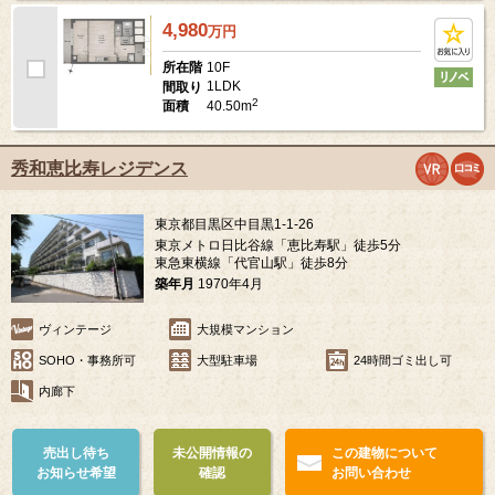
4,980
万
円
10F
所在階
1LDK
間取り
2
40.50m
面積
秀和恵比寿レジデンス
東京都目黒区中目黒1-1-26
東京メトロ日比谷線「恵比寿駅」徒歩5分
東急東横線「代官山駅」徒歩8分
築年月
1970年4月
ヴィンテージ
大規模マンション
SOHO・事務所可
大型駐車場
24時間ゴミ出し可
内廊下
売出し待ち
未公開情報の
この建物について
お知らせ希望
確認
お問い合わせ