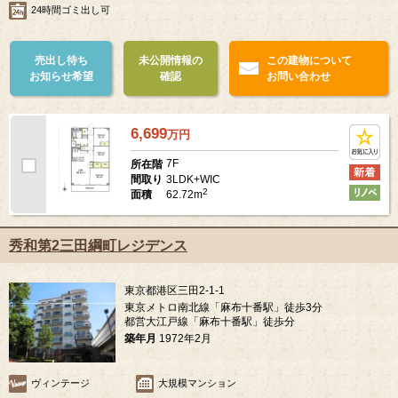
24時間ゴミ出し可
売出し待ち
未公開情報の
この建物について
お知らせ希望
確認
お問い合わせ
6,699
万
円
7F
所在階
3LDK+WIC
間取り
2
62.72m
面積
秀和第2三田綱町レジデンス
東京都港区三田2-1-1
東京メトロ南北線「麻布十番駅」徒歩3分
都営大江戸線「麻布十番駅」徒歩分
築年月
1972年2月
ヴィンテージ
大規模マンション