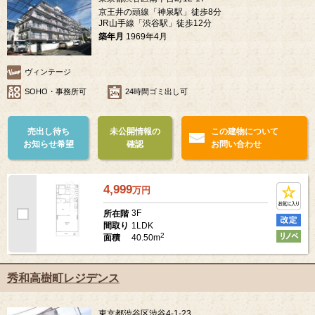
京王井の頭線「神泉駅」徒歩8分
JR山手線「渋谷駅」徒歩12分
築年月
1969年4月
ヴィンテージ
SOHO・事務所可
24時間ゴミ出し可
売出し待ち
未公開情報の
この建物について
お知らせ希望
確認
お問い合わせ
4,999
万
円
3F
所在階
1LDK
間取り
2
40.50m
面積
秀和高樹町レジデンス
東京都渋谷区渋谷4-1-23