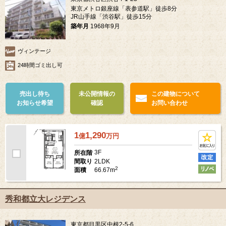
東京メトロ銀座線「表参道駅」徒歩8分
JR山手線「渋谷駅」徒歩15分
築年月
1968年9月
ヴィンテージ
24時間ゴミ出し可
売出し待ち
未公開情報の
この建物について
お知らせ希望
確認
お問い合わせ
1
1,290
億
万
円
3F
所在階
2LDK
間取り
2
66.67m
面積
秀和都立大レジデンス
東京都目黒区中根2-5-6