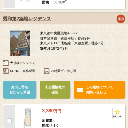
2
58.30m
面積
秀和第2築地レジデンス
東京都中央区築地4-3-12
都営浅草線「東銀座駅」徒歩3分
東京メトロ日比谷線「東銀座駅」徒歩3分
築年月
1972年8月
大規模マンション
SOHO・事務所可
24時間ゴミ出し可
売出し待ち
未公開情報の
この建物について
お知らせ希望
確認
お問い合わせ
3,380
万
円
6F
所在階
1R
間取り