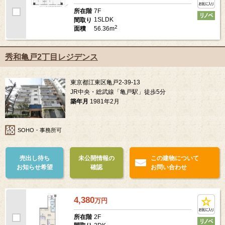
7F
所在階
1SLDK
間取り
2
56.36m
面積
秀和亀戸2丁目レジデンス
東京都江東区亀戸2-39-13
JR中央・総武線「亀戸駅」徒歩5分
築年月
1981年2月
SOHO・事務所可
売出し待ち
未公開情報の
この建物について
お知らせ希望
確認
お問い合わせ
4,380
万
円
2F
所在階