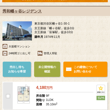
秀和幡ヶ谷レジデンス
東京都渋谷区幡ヶ谷1-30-1
京王新線「幡ヶ谷駅」徒歩3分
京王新線「笹塚駅」徒歩10分
築年月
1974年11月
大規模マンション
24時間ゴミ出し可
管理人常駐
売出し待ち
未公開情報の
この建物について
お知らせ希望
確認
お問い合わせ
4,180
万
円
9F
所在階
1LDK
間取り
2
35.10m
面積