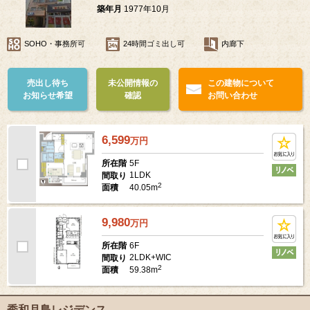
築年月
1977年10月
SOHO・事務所可
24時間ゴミ出し可
内廊下
売出し待ち
未公開情報の
この建物について
お知らせ希望
確認
お問い合わせ
6,599
万
円
5F
所在階
1LDK
間取り
2
40.05m
面積
9,980
万
円
6F
所在階
2LDK+WIC
間取り
2
59.38m
面積
秀和月島レジデンス