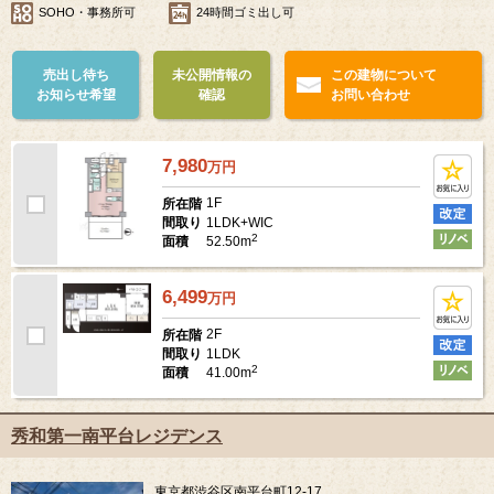
SOHO・事務所可
24時間ゴミ出し可
売出し待ち
未公開情報の
この建物について
お知らせ希望
確認
お問い合わせ
7,980
万
円
1F
所在階
1LDK+WIC
間取り
2
52.50m
面積
6,499
万
円
2F
所在階
1LDK
間取り
2
41.00m
面積
秀和第一南平台レジデンス
東京都渋谷区南平台町12-17