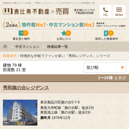
特徴的な外観でファンが多い「秀和レジデンス」シリーズの中古マンション売買物件一覧
東京都⼼エリアの
不動産販売情報
0
0
0
最近見た物件
お気に入り
保存した検索条件
中古マンション
検索結果一覧
検索条件
：特徴的な外観でファンが多い「秀和レジデンス」シリーズ
建物 79 棟
部屋数 21 室
1〜20棟
を表示
秀和旗の台レジデンス
東京都品川区旗の台5-7-6
東急大井町線「旗の台駅」徒歩2分
東急池上線「旗の台駅」徒歩2分
築年月
1976年12月