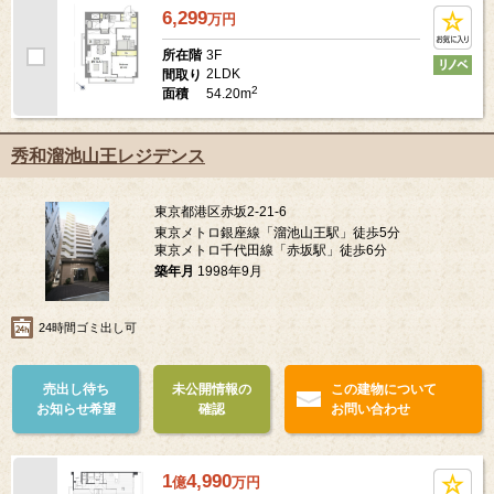
6,299
万
円
3F
所在階
2LDK
間取り
2
54.20m
面積
秀和溜池山王レジデンス
東京都港区赤坂2-21-6
東京メトロ銀座線「溜池山王駅」徒歩5分
東京メトロ千代田線「赤坂駅」徒歩6分
築年月
1998年9月
24時間ゴミ出し可
売出し待ち
未公開情報の
この建物について
お知らせ希望
確認
お問い合わせ
1
4,990
億
万
円