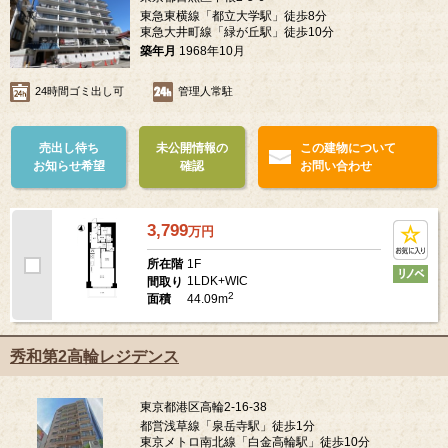
東急東横線「都立大学駅」徒歩8分
東急大井町線「緑が丘駅」徒歩10分
築年月
1968年10月
24時間ゴミ出し可
管理人常駐
売出し待ち
未公開情報の
この建物について
お知らせ希望
確認
お問い合わせ
3,799
万
円
1F
所在階
1LDK+WIC
間取り
2
44.09m
面積
秀和第2高輪レジデンス
東京都港区高輪2-16-38
都営浅草線「泉岳寺駅」徒歩1分
東京メトロ南北線「白金高輪駅」徒歩10分