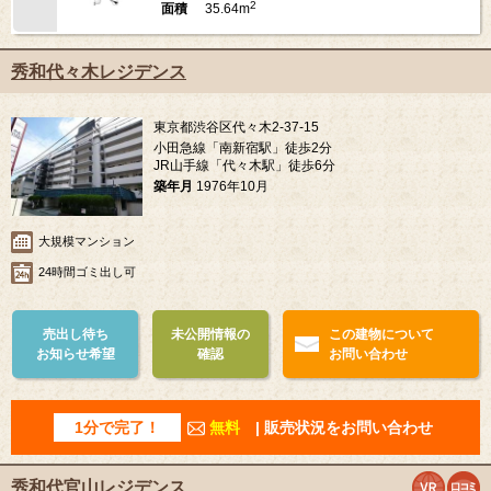
2
35.64m
面積
秀和代々木レジデンス
東京都渋谷区代々木2-37-15
小田急線「南新宿駅」徒歩2分
JR山手線「代々木駅」徒歩6分
築年月
1976年10月
大規模マンション
24時間ゴミ出し可
売出し待ち
未公開情報の
この建物について
お知らせ希望
確認
お問い合わせ
1分で完了！
無料
| 販売状況をお問い合わせ
秀和代官山レジデンス