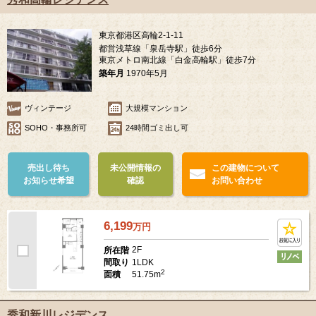
東京都港区高輪2-1-11
都営浅草線「泉岳寺駅」徒歩6分
東京メトロ南北線「白金高輪駅」徒歩7分
築年月
1970年5月
ヴィンテージ
大規模マンション
SOHO・事務所可
24時間ゴミ出し可
売出し待ち
未公開情報の
この建物について
お知らせ希望
確認
お問い合わせ
6,199
万
円
2F
所在階
1LDK
間取り
2
51.75m
面積
秀和新川レジデンス