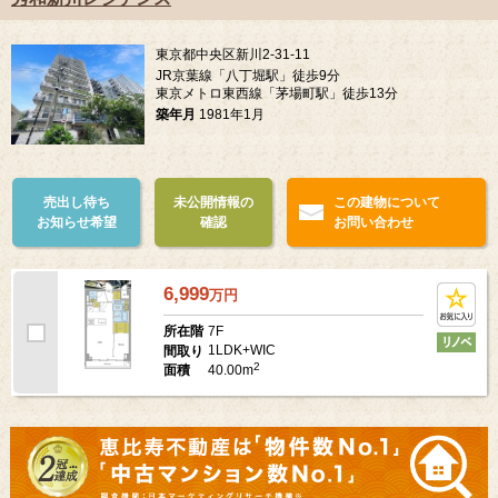
東京都中央区新川2-31-11
JR京葉線「八丁堀駅」徒歩9分
東京メトロ東西線「茅場町駅」徒歩13分
築年月
1981年1月
売出し待ち
未公開情報の
この建物について
お知らせ希望
確認
お問い合わせ
6,999
万
円
7F
所在階
1LDK+WIC
間取り
2
40.00m
面積