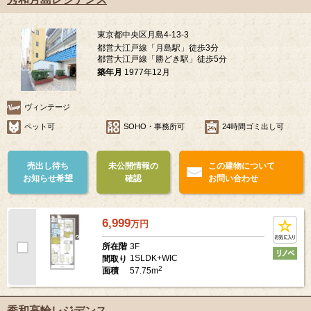
東京都中央区月島4-13-3
都営大江戸線「月島駅」徒歩3分
都営大江戸線「勝どき駅」徒歩5分
築年月
1977年12月
ヴィンテージ
ペット可
SOHO・事務所可
24時間ゴミ出し可
売出し待ち
未公開情報の
この建物について
お知らせ希望
確認
お問い合わせ
6,999
万
円
3F
所在階
1SLDK+WIC
間取り
2
57.75m
面積
秀和高輪レジデンス