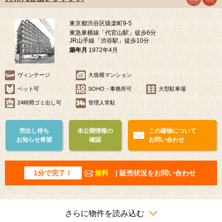
東京都渋谷区猿楽町9-5
東急東横線「代官山駅」徒歩6分
JR山手線「渋谷駅」徒歩10分
築年月
1972年4月
ヴィンテージ
大規模マンション
ペット可
SOHO・事務所可
大型駐車場
24時間ゴミ出し可
管理人常駐
売出し待ち
未公開情報の
この建物について
お知らせ希望
確認
お問い合わせ
1分で完了！
無料
| 販売状況をお問い合わせ
さらに物件を読み込む