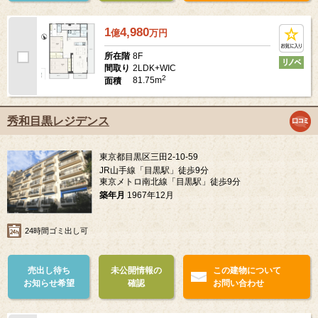
1
4,980
億
万
円
8F
所在階
2LDK+WIC
間取り
2
81.75m
面積
秀和目黒レジデンス
東京都目黒区三田2-10-59
JR山手線「目黒駅」徒歩9分
東京メトロ南北線「目黒駅」徒歩9分
築年月
1967年12月
24時間ゴミ出し可
売出し待ち
未公開情報の
この建物について
お知らせ希望
確認
お問い合わせ