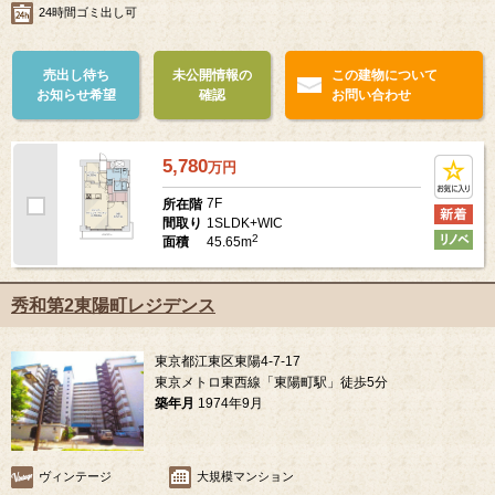
24時間ゴミ出し可
売出し待ち
未公開情報の
この建物について
お知らせ希望
確認
お問い合わせ
5,780
万
円
7F
所在階
1SLDK+WIC
間取り
2
45.65m
面積
秀和第2東陽町レジデンス
東京都江東区東陽4-7-17
東京メトロ東西線「東陽町駅」徒歩5分
築年月
1974年9月
ヴィンテージ
大規模マンション