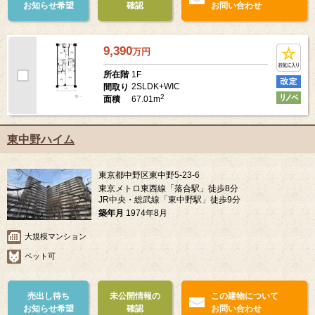
お知らせ希望
確認
お問い合わせ
9,390
万
円
1F
所在階
2SLDK+WIC
間取り
2
67.01m
面積
東中野ハイム
東京都中野区東中野5-23-6
東京メトロ東西線「落合駅」徒歩8分
JR中央・総武線「東中野駅」徒歩9分
築年月
1974年8月
大規模マンション
ペット可
売出し待ち
未公開情報の
この建物について
お知らせ希望
確認
お問い合わせ