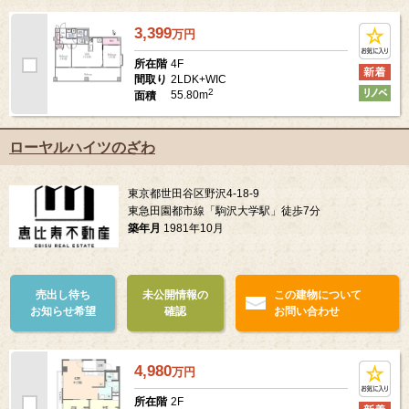
3,399
万
円
4F
所在階
2LDK+WIC
間取り
2
55.80m
面積
ローヤルハイツのざわ
東京都世田谷区野沢4-18-9
東急田園都市線「駒沢大学駅」徒歩7分
築年月
1981年10月
売出し待ち
未公開情報の
この建物について
お知らせ希望
確認
お問い合わせ
4,980
万
円
2F
所在階