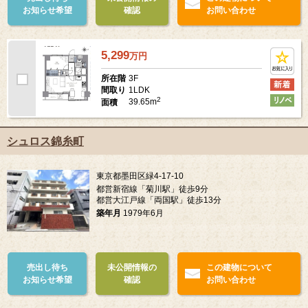
お知らせ希望
確認
お問い合わせ
5,299
万
円
3F
所在階
1LDK
間取り
2
39.65m
面積
シュロス錦糸町
東京都墨田区緑4-17-10
都営新宿線「菊川駅」徒歩9分
都営大江戸線「両国駅」徒歩13分
築年月
1979年6月
売出し待ち
未公開情報の
この建物について
お知らせ希望
確認
お問い合わせ