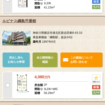
1LDK
間取り
2
41.23m
面積
ルピナス綱島弐番館
神奈川県横浜市港北区新吉田東8-43-10
東急東横線「綱島駅」徒歩24分
築年月
1997年6月
売出し待ち
未公開情報の
この建物について
お知らせ希望
確認
お問い合わせ
4,080
万
円
2F
所在階
3LDK+WIC
間取り
2
56.29m
面積