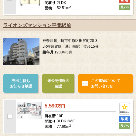
2LDK
間取り
2
52.51m
面積
ライオンズマンション平間駅前
神奈川県川崎市中原区田尻町20-3
JR横須賀線「新川崎駅」徒歩15分
築年月
1988年5月
売出し待ち
未公開情報の
この建物について
お知らせ希望
確認
お問い合わせ
5,590
万
円
10F
所在階
3LDK+WIC
間取り
2
77.60m
面積