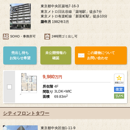
東京都中央区築地7-16-3
東京メトロ日比谷線「築地駅」徒歩7分
東京メトロ有楽町線「新富町駅」徒歩10分
築年月
1982年3月
SOHO・事務所可
24時間ゴミ出し可
売出し待ち
未公開情報の
この建物について
お知らせ希望
確認
お問い合わせ
9,980
万
円
4F
所在階
3LDK+WIC
間取り
2
69.83m
面積
シティフロントタワー
東京都中央区佃1-11-9