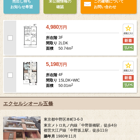
売出し待ち
未公開情報の
この建物について
お知らせ希望
確認
お問い合わせ
4,980
万
円
3F
所在階
2LDK
間取り
2
50.74m
面積
5,198
万
円
4F
所在階
1SLDK+WIC
間取り
2
50.01m
面積
エクセルシオール五條
東京都中野区本町3-6-3
東京メトロ丸ノ内線「中野新橋駅」徒歩4分
都営大江戸線「中野坂上駅」徒歩11分
築年月
1980年11月