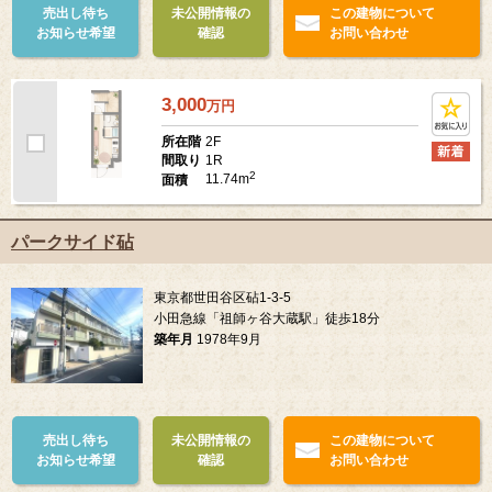
売出し待ち
未公開情報の
この建物について
お知らせ希望
確認
お問い合わせ
3,000
万
円
2F
所在階
1R
間取り
2
11.74m
面積
パークサイド砧
東京都世田谷区砧1-3-5
小田急線「祖師ヶ谷大蔵駅」徒歩18分
築年月
1978年9月
売出し待ち
未公開情報の
この建物について
お知らせ希望
確認
お問い合わせ