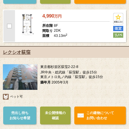
4,990
万
円
8F
所在階
2DK
間取り
2
43.13m
面積
レクシオ荻窪
東京都杉並区荻窪2-22-8
JR中央・総武線「荻窪駅」徒歩15分
東京メトロ丸ノ内線「荻窪駅」徒歩15分
築年月
2005年3月
ペット可
売出し待ち
未公開情報の
この建物について
お知らせ希望
確認
お問い合わせ