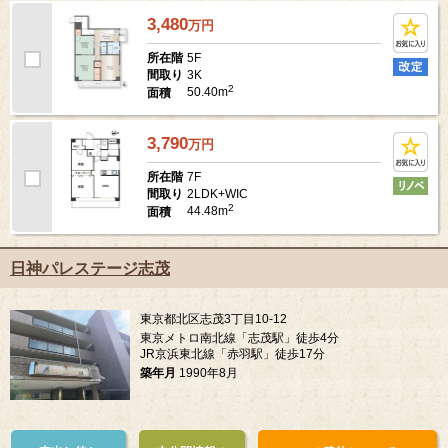
3,480
万
円
5F
所在階
3K
間取り
2
50.40m
面積
3,790
万
円
7F
所在階
2LDK+WIC
間取り
2
44.48m
面積
日神パレステージ志茂
東京都北区志茂3丁目10-12
東京メトロ南北線「志茂駅」徒歩4分
JR京浜東北線「赤羽駅」徒歩17分
築年月
1990年8月