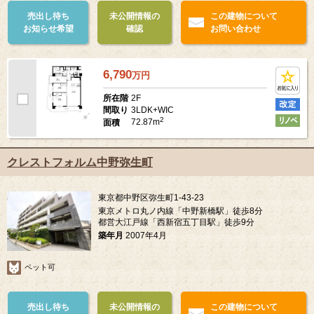
売出し待ち
未公開情報の
この建物について
お知らせ希望
確認
お問い合わせ
6,790
万
円
2F
所在階
3LDK+WIC
間取り
2
72.87m
面積
クレストフォルム中野弥生町
東京都中野区弥生町1-43-23
東京メトロ丸ノ内線「中野新橋駅」徒歩8分
都営大江戸線「西新宿五丁目駅」徒歩9分
築年月
2007年4月
ペット可
売出し待ち
未公開情報の
この建物について