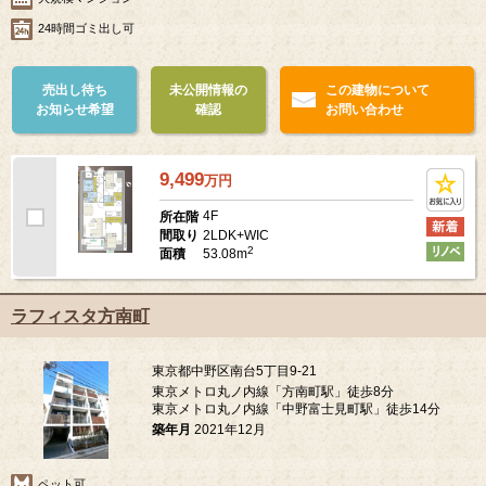
24時間ゴミ出し可
売出し待ち
未公開情報の
この建物について
お知らせ希望
確認
お問い合わせ
9,499
万
円
4F
所在階
2LDK+WIC
間取り
2
53.08m
面積
ラフィスタ方南町
東京都中野区南台5丁目9-21
東京メトロ丸ノ内線「方南町駅」徒歩8分
東京メトロ丸ノ内線「中野富士見町駅」徒歩14分
築年月
2021年12月
ペット可