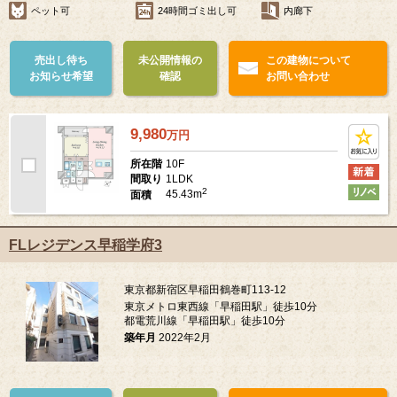
ペット可
24時間ゴミ出し可
内廊下
売出し待ち
未公開情報の
この建物について
お知らせ希望
確認
お問い合わせ
9,980
万
円
10F
所在階
1LDK
間取り
2
45.43m
面積
FLレジデンス早稲学府3
東京都新宿区早稲田鶴巻町113-12
東京メトロ東西線「早稲田駅」徒歩10分
都電荒川線「早稲田駅」徒歩10分
築年月
2022年2月