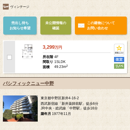
ヴィンテージ
売出し待ち
未公開情報の
この建物について
お知らせ希望
確認
お問い合わせ
3,299
万
円
4F
所在階
1SLDK
間取り
2
49.23m
面積
パシフィックニュー中野
東京都中野区新井4-16-2
西武新宿線「新井薬師前駅」徒歩6分
JR中央・総武線「中野駅」徒歩16分
築年月
1977年11月