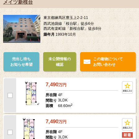
メイツ新桜台
東京都練馬区豊玉上2-2-11
西武池袋線「桜台駅」徒歩6分
西武有楽町線「新桜台駅」徒歩8分
築年月
1993年10月
売出し待ち
未公開情報の
この建物について
お知らせ希望
確認
お問い合わせ
7,490
万
円
4F
所在階
3LDK
間取り
2
68.60m
面積
7,490
万
円
4F
所在階
3LDK
間取り