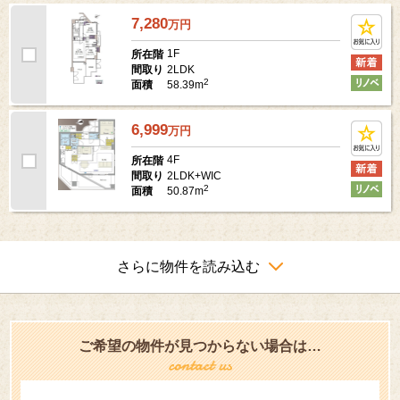
7,280
万
円
1F
所在階
2LDK
間取り
2
58.39m
面積
6,999
万
円
4F
所在階
2LDK+WIC
間取り
2
50.87m
面積
さらに物件を読み込む
ご希望の物件が見つからない場合は…