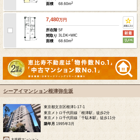
2
68.60m
面積
7,480
万
円
5F
所在階
3LDK+WIC
間取り
2
68.60m
面積
シーアイマンション根津弥生坂
東京都文京区根津1-17-1
東京メトロ千代田線「根津駅」徒歩2分
東京メトロ千代田線「千駄木駅」徒歩11分
築年月
1995年3月
大規模マンション