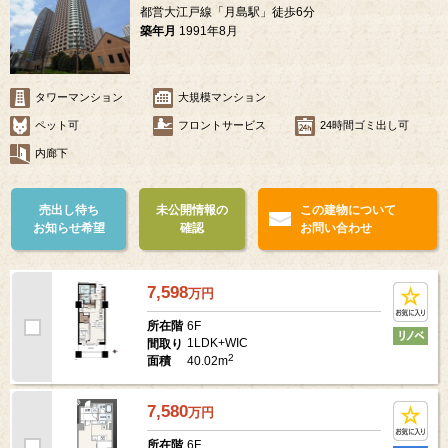
都営大江戸線「月島駅」徒歩6分
築年月
1991年8月
タワーマンション
大規模マンション
ペット可
フロントサービス
24時間ゴミ出し可
内廊下
売出し待ち
未公開情報の
この建物について
お知らせ希望
確認
お問い合わせ
7,598
万
円
6F
所在階
1LDK+WIC
間取り
2
40.02m
面積
7,580
万
円
6F
所在階