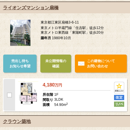
ライオンズマンション扇橋
東京都江東区扇橋3-6-11
東京メトロ半蔵門線「住吉駅」徒歩12分
東京メトロ東西線「東陽町駅」徒歩20分
築年月
1980年10月
売出し待ち
未公開情報の
この建物について
お知らせ希望
確認
お問い合わせ
4,180
万
円
1F
所在階
3LDK
間取り
2
54.90m
面積
クラウン築地