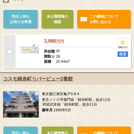
売出し待ち
未公開情報の
この建物について
お知らせ希望
確認
お問い合わせ
3,990
万
円
4F
所在階
2K
間取り
2
25.94m
面積
コスモ錦糸町リバービュー2番館
東京都江東区亀戸3-8-4
東京メトロ半蔵門線「錦糸町駅」徒歩11分
JR総武本線「錦糸町駅」徒歩11分
築年月
1990年5月
売出し待ち
未公開情報の
この建物について