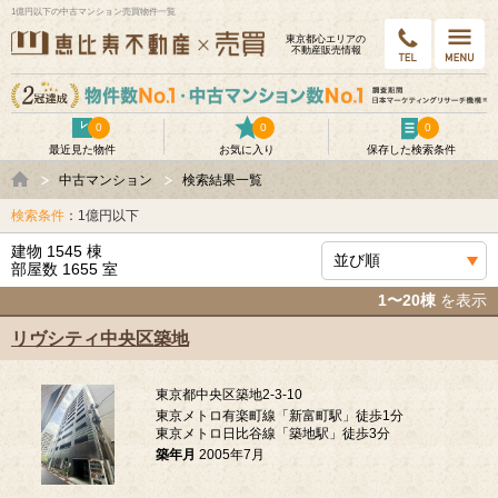
1億円以下の中古マンション売買物件一覧
東京都⼼エリアの
不動産販売情報
0
0
0
最近見た物件
お気に入り
保存した検索条件
中古マンション
検索結果一覧
検索条件
：1億円以下
建物 1545 棟
部屋数 1655 室
1〜20棟
を表示
リヴシティ中央区築地
東京都中央区築地2-3-10
東京メトロ有楽町線「新富町駅」徒歩1分
東京メトロ日比谷線「築地駅」徒歩3分
築年月
2005年7月