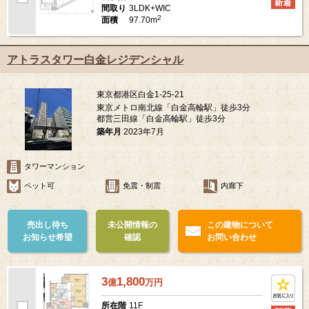
3LDK+WIC
間取り
2
97.70m
面積
アトラスタワー白金レジデンシャル
東京都港区白金1-25-21
東京メトロ南北線「白金高輪駅」徒歩3分
都営三田線「白金高輪駅」徒歩3分
築年月
2023年7月
タワーマンション
ペット可
免震・制震
内廊下
売出し待ち
未公開情報の
この建物について
お知らせ希望
確認
お問い合わせ
3
1,800
億
万
円
11F
所在階