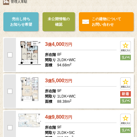
管理人常駐
売出し待ち
未公開情報の
この建物について
お知らせ希望
確認
お問い合わせ
3
4,000
億
万
円
8F
所在階
2LDK+WIC
間取り
2
94.68m
面積
3
5,000
億
万
円
9F
所在階
1LDK+WIC
間取り
2
88.38m
面積
4
9,800
億
万
円
9F
所在階
2LDK+SIC
間取り
2