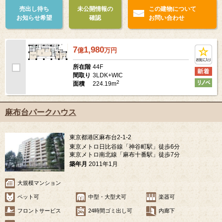
売出し待ち
未公開情報の
この建物について
お知らせ希望
確認
お問い合わせ
7
1,980
億
万
円
44F
所在階
3LDK+WIC
間取り
2
224.19m
面積
麻布台パークハウス
東京都港区麻布台2-1-2
東京メトロ日比谷線「神谷町駅」徒歩6分
東京メトロ南北線「麻布十番駅」徒歩7分
築年月
2011年1月
大規模マンション
ペット可
中型・大型犬可
楽器可
フロントサービス
24時間ゴミ出し可
内廊下