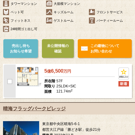
タワーマンション
大規模マンション
ペット可
キッズルーム
フロントサービス
フィットネス
ゲストルーム
パーティールーム
24時間ゴミ出し可
売出し待ち
未公開情報の
この建物について
お知らせ希望
確認
お問い合わせ
5
6,500
億
万
円
57F
所在階
2SLDK+SIC
間取り
2
121.74m
面積
晴海フラッグパークビレッジ
東京都中央区晴海5-6-1
都営大江戸線「勝どき駅」徒歩21分