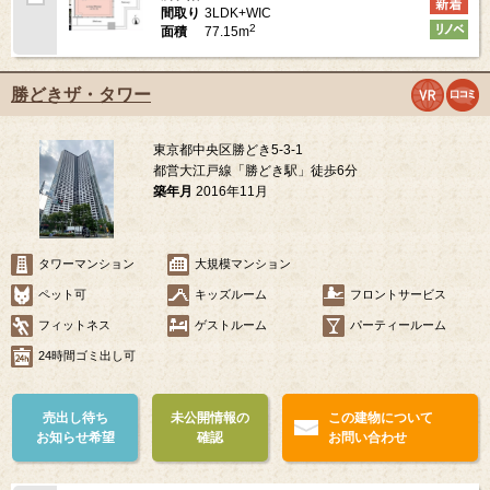
3LDK+WIC
間取り
2
77.15m
面積
勝どきザ・タワー
東京都中央区勝どき5-3-1
都営大江戸線「勝どき駅」徒歩6分
築年月
2016年11月
タワーマンション
大規模マンション
ペット可
キッズルーム
フロントサービス
フィットネス
ゲストルーム
パーティールーム
24時間ゴミ出し可
売出し待ち
未公開情報の
この建物について
お知らせ希望
確認
お問い合わせ