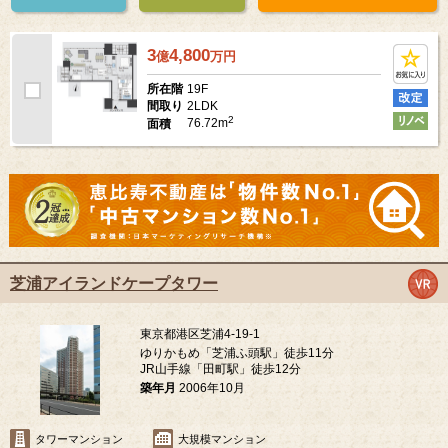
3
4,800
億
万
円
19F
所在階
2LDK
間取り
2
76.72m
面積
芝浦アイランドケープタワー
東京都港区芝浦4-19-1
ゆりかもめ「芝浦ふ頭駅」徒歩11分
JR山手線「田町駅」徒歩12分
築年月
2006年10月
タワーマンション
大規模マンション