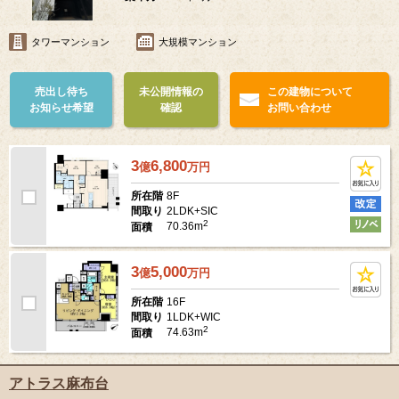
タワーマンション
大規模マンション
売出し待ち
未公開情報の
この建物について
お知らせ希望
確認
お問い合わせ
3
6,800
億
万
円
8F
所在階
2LDK+SIC
間取り
2
70.36m
面積
3
5,000
億
万
円
16F
所在階
1LDK+WIC
間取り
2
74.63m
面積
アトラス麻布台