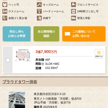
ペット可
キッズルーム
フロントサービス
ゲストルーム
パーティールーム
24時間ゴミ出し可
各階ゴミ置き場
内廊下
管理人常駐
売出し待ち
未公開情報の
この建物について
お知らせ希望
確認
お問い合わせ
3
7,900
億
万
円
48F
所在階
3LDK+WIC
間取り
2
102.89m
面積
プラウドタワー渋谷
東京都渋谷区渋谷3-3-10
東京メトロ銀座線「渋谷駅」徒歩5分
JR山手線「渋谷駅」徒歩7分
築年月
2025年6月