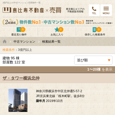
3億円以上の中古マンション売買物件一覧
東京都⼼エリアの
不動産販売情報
0
0
0
最近見た物件
お気に入り
保存した検索条件
中古マンション
検索結果一覧
検索条件
：3億円以上
建物 95 棟
部屋数 122 室
1〜20棟
を表示
ザ・タワー横浜北仲
神奈川県横浜市中区北仲通5-57-2
JR京浜東北線「桜木町駅」徒歩8分
築年月
2019年10月