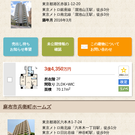
東京都港区赤坂1-12-20
東京メトロ銀座線「溜池山王駅」徒歩3分
東京メトロ南北線「溜池山王駅」徒歩3分
築年月
2016年3月
売出し待ち
未公開情報の
この建物について
お知らせ希望
確認
お問い合わせ
3
4,350
億
万
円
2F
所在階
2LDK+WIC
間取り
2
70.17m
面積
麻布市兵衛町ホームズ
東京都港区六本木1-7-24
東京メトロ南北線「六本木一丁目駅」徒歩1分
東京メトロ日比谷線「神谷町駅」徒歩9分