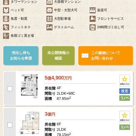
タワーマンション
大規模マンション
ペット可
中型・大型犬可
楽器可
免震・制震
大型駐車場
フロントサービス
フィットネス
ゲストルーム
24時間ゴミ出し可
各階ゴミ置き場
売出し待ち
未公開情報の
この建物について
お知らせ希望
確認
お問い合わせ
5
4,900
億
万
円
4F
所在階
2LDK+WIC
間取り
2
87.95m
面積
3
億
円
6F
所在階
2LDK
間取り
2
78.15m
面積