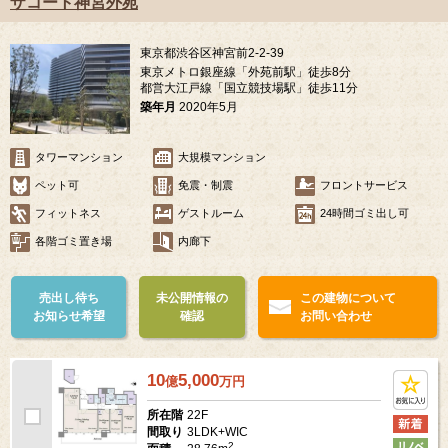
ザコート神宮外苑
東京都渋谷区神宮前2-2-39
東京メトロ銀座線「外苑前駅」徒歩8分
都営大江戸線「国立競技場駅」徒歩11分
築年月
2020年5月
タワーマンション
大規模マンション
ペット可
免震・制震
フロントサービス
フィットネス
ゲストルーム
24時間ゴミ出し可
各階ゴミ置き場
内廊下
売出し待ち
未公開情報の
この建物について
お知らせ希望
確認
お問い合わせ
10
5,000
億
万
円
22F
所在階
3LDK+WIC
間取り
2