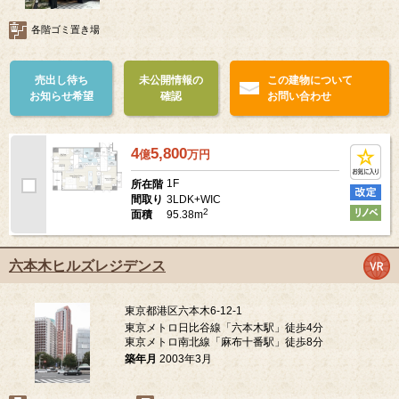
各階ゴミ置き場
売出し待ち
未公開情報の
この建物について
お知らせ希望
確認
お問い合わせ
4
5,800
億
万
円
1F
所在階
3LDK+WIC
間取り
2
95.38m
面積
六本木ヒルズレジデンス
東京都港区六本木6-12-1
東京メトロ日比谷線「六本木駅」徒歩4分
東京メトロ南北線「麻布十番駅」徒歩8分
築年月
2003年3月