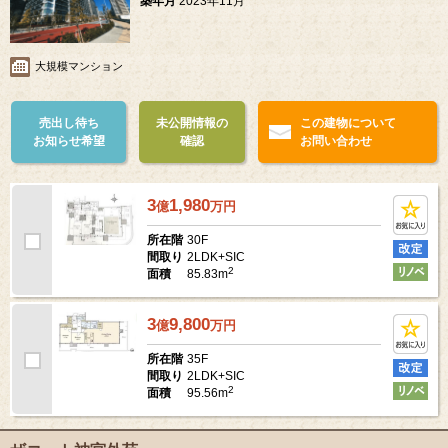
築年月
2023年11月
大規模マンション
売出し待ち
未公開情報の
この建物について
お知らせ希望
確認
お問い合わせ
3
1,980
億
万
円
30F
所在階
2LDK+SIC
間取り
2
85.83m
面積
3
9,800
億
万
円
35F
所在階
2LDK+SIC
間取り
2
95.56m
面積