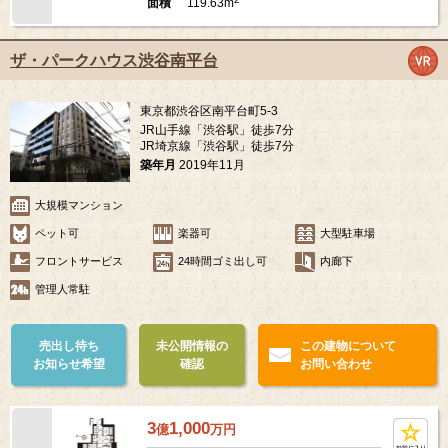
119.63m
面積
ザ・パークハウス渋谷南平台
東京都渋谷区南平台町5-3
JR山手線「渋谷駅」徒歩7分
JR埼京線「渋谷駅」徒歩7分
築年月
2019年11月
大規模マンション
ペット可
楽器可
大型駐車場
フロントサービス
24時間ゴミ出し可
内廊下
管理人常駐
売出し待ち
未公開情報の
この建物について
お知らせ希望
確認
お問い合わせ
3
1,000
億
万
円