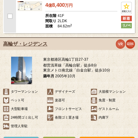
4
8,400
億
万
円
41F
所在階
2LDK
間取り
2
84.62m
面積
高輪ザ・レジデンス
東京都港区高輪1丁目27-37
都営浅草線「高輪台駅」徒歩8分
東京メトロ南北線「白金台駅」徒歩10分
築年月
2005年10月
タワーマンション
デザイナーズ
大規模マンション
ペット可
楽器可
免震・制震
大型駐車場
フロントサービス
ゲストルーム
24時間ゴミ出し可
各階ゴミ置き場
内廊下
管理人常駐