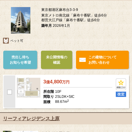
東京都港区麻布台3-3-9
東京メトロ南北線「麻布十番駅」徒歩6分
都営大江戸線「麻布十番駅」徒歩6分
築年月
2026年1月
ペット可
売出し待ち
未公開情報の
この建物について
お知らせ希望
確認
お問い合わせ
3
4,800
億
万
円
10F
所在階
2SLDK+SIC
間取り
2
88.67m
面積
リーフィアレジデンス上原