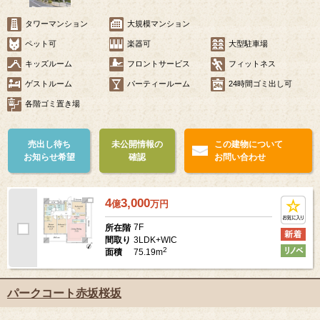
タワーマンション
大規模マンション
ペット可
楽器可
大型駐車場
キッズルーム
フロントサービス
フィットネス
ゲストルーム
パーティールーム
24時間ゴミ出し可
各階ゴミ置き場
売出し待ち
未公開情報の
この建物について
お知らせ希望
確認
お問い合わせ
4
3,000
億
万
円
7F
所在階
3LDK+WIC
間取り
2
75.19m
面積
パークコート赤坂桜坂