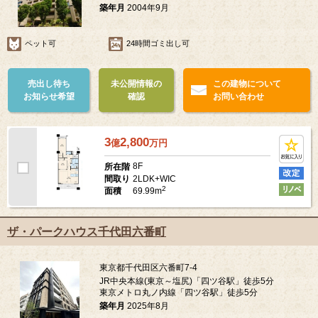
築年月
2004年9月
ペット可
24時間ゴミ出し可
売出し待ち
未公開情報の
この建物について
お知らせ希望
確認
お問い合わせ
3
2,800
億
万
円
8F
所在階
2LDK+WIC
間取り
2
69.99m
面積
ザ・パークハウス千代田六番町
東京都千代田区六番町7-4
JR中央本線(東京～塩尻)「四ツ谷駅」徒歩5分
東京メトロ丸ノ内線「四ツ谷駅」徒歩5分
築年月
2025年8月