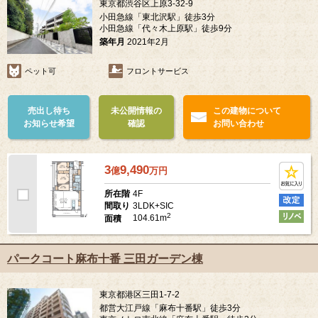
東京都渋谷区上原3-32-9
小田急線「東北沢駅」徒歩3分
小田急線「代々木上原駅」徒歩9分
築年月
2021年2月
ペット可
フロントサービス
売出し待ち
未公開情報の
この建物について
お知らせ希望
確認
お問い合わせ
3
9,490
億
万
円
4F
所在階
3LDK+SIC
間取り
2
104.61m
面積
パークコート麻布十番 三田ガーデン棟
東京都港区三田1-7-2
都営大江戸線「麻布十番駅」徒歩3分