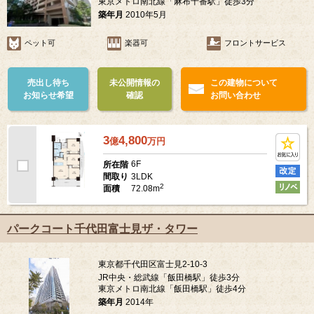
東京メトロ南北線「麻布十番駅」徒歩3分
築年月
2010年5月
ペット可
楽器可
フロントサービス
売出し待ち
未公開情報の
この建物について
お知らせ希望
確認
お問い合わせ
3
4,800
億
万
円
6F
所在階
3LDK
間取り
2
72.08m
面積
パークコート千代田富士見ザ・タワー
東京都千代田区富士見2-10-3
JR中央・総武線「飯田橋駅」徒歩3分
東京メトロ南北線「飯田橋駅」徒歩4分
築年月
2014年