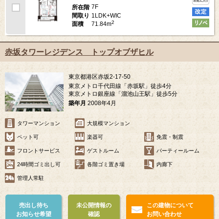
7F
所在階
1LDK+WIC
間取り
2
71.84m
面積
赤坂タワーレジデンス トップオブザヒル
東京都港区赤坂2-17-50
東京メトロ千代田線「赤坂駅」徒歩4分
東京メトロ銀座線「溜池山王駅」徒歩5分
築年月
2008年4月
タワーマンション
大規模マンション
ペット可
楽器可
免震・制震
フロントサービス
ゲストルーム
パーティールーム
24時間ゴミ出し可
各階ゴミ置き場
内廊下
管理人常駐
売出し待ち
未公開情報の
この建物について
お知らせ希望
確認
お問い合わせ