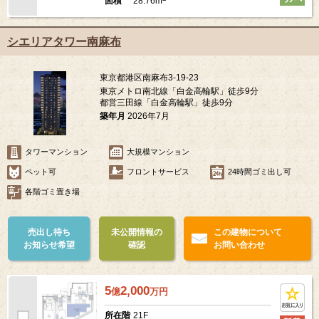
28.76m
面積
シエリアタワー南麻布
東京都港区南麻布3-19-23
東京メトロ南北線「白金高輪駅」徒歩9分
都営三田線「白金高輪駅」徒歩9分
築年月
2026年7月
タワーマンション
大規模マンション
ペット可
フロントサービス
24時間ゴミ出し可
各階ゴミ置き場
売出し待ち
未公開情報の
この建物について
お知らせ希望
確認
お問い合わせ
5
2,000
億
万
円
21F
所在階