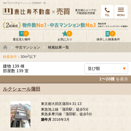
2
30m
以下の中古マンション売買物件一覧
東京都⼼エリアの
不動産販売情報
0
0
0
最近見た物件
お気に入り
保存した検索条件
中古マンション
検索結果一覧
2
検索条件
：30m
以下
建物 139 棟
部屋数 139 室
1〜20棟
を表示
ルクシェール蒲田
東京都大田区蒲田4-31-13
東急池上線「蒲田駅」徒歩5分
東急多摩川線「蒲田駅」徒歩5分
築年月
2016年3月