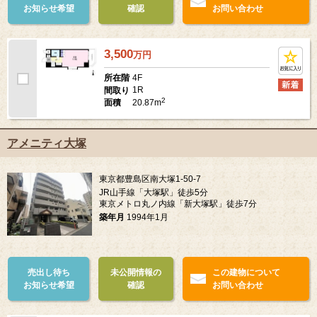
お知らせ希望
確認
お問い合わせ
3,500
万
円
4F
所在階
1R
間取り
2
20.87m
面積
アメニティ大塚
東京都豊島区南大塚1-50-7
JR山手線「大塚駅」徒歩5分
東京メトロ丸ノ内線「新大塚駅」徒歩7分
築年月
1994年1月
売出し待ち
未公開情報の
この建物について
お知らせ希望
確認
お問い合わせ