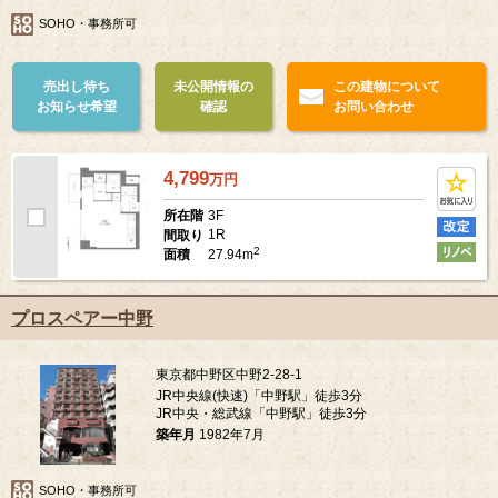
SOHO・事務所可
売出し待ち
未公開情報の
この建物について
お知らせ希望
確認
お問い合わせ
4,799
万
円
3F
所在階
1R
間取り
2
27.94m
面積
プロスペアー中野
東京都中野区中野2-28-1
JR中央線(快速)「中野駅」徒歩3分
JR中央・総武線「中野駅」徒歩3分
築年月
1982年7月
SOHO・事務所可