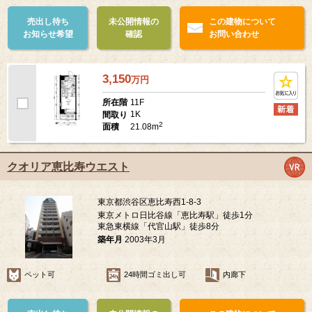
売出し待ち
未公開情報の
この建物について
お知らせ希望
確認
お問い合わせ
3,150
万
円
11F
所在階
1K
間取り
2
21.08m
面積
クオリア恵比寿ウエスト
東京都渋谷区恵比寿西1-8-3
東京メトロ日比谷線「恵比寿駅」徒歩1分
東急東横線「代官山駅」徒歩8分
築年月
2003年3月
ペット可
24時間ゴミ出し可
内廊下