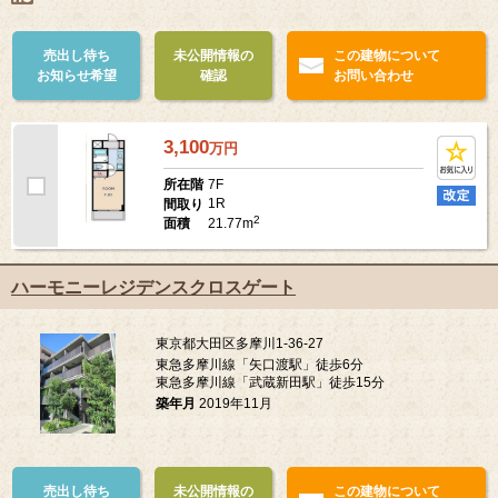
売出し待ち
未公開情報の
この建物について
お知らせ希望
確認
お問い合わせ
3,100
万
円
7F
所在階
1R
間取り
2
21.77m
面積
ハーモニーレジデンスクロスゲート
東京都大田区多摩川1-36-27
東急多摩川線「矢口渡駅」徒歩6分
東急多摩川線「武蔵新田駅」徒歩15分
築年月
2019年11月
売出し待ち
未公開情報の
この建物について