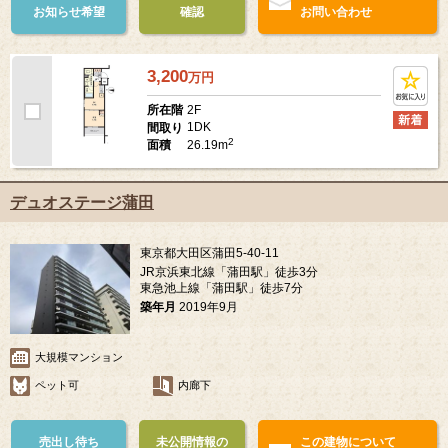
お知らせ希望
確認
お問い合わせ
3,200
万
円
2F
所在階
1DK
間取り
2
26.19m
面積
デュオステージ蒲田
東京都大田区蒲田5-40-11
JR京浜東北線「蒲田駅」徒歩3分
東急池上線「蒲田駅」徒歩7分
築年月
2019年9月
大規模マンション
ペット可
内廊下
売出し待ち
未公開情報の
この建物について