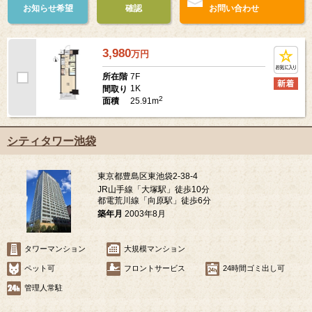
お知らせ希望
確認
お問い合わせ
3,980
万
円
7F
所在階
1K
間取り
2
25.91m
面積
シティタワー池袋
東京都豊島区東池袋2-38-4
JR山手線「大塚駅」徒歩10分
都電荒川線「向原駅」徒歩6分
築年月
2003年8月
タワーマンション
大規模マンション
ペット可
フロントサービス
24時間ゴミ出し可
管理人常駐