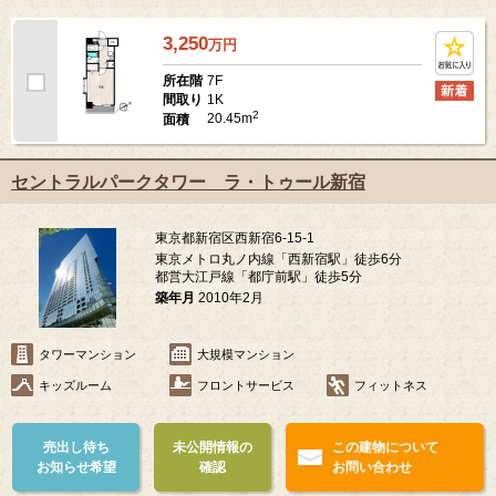
3,250
万
円
7F
所在階
1K
間取り
2
20.45m
面積
セントラルパークタワー ラ・トゥール新宿
東京都新宿区西新宿6-15-1
東京メトロ丸ノ内線「西新宿駅」徒歩6分
都営大江戸線「都庁前駅」徒歩5分
築年月
2010年2月
タワーマンション
大規模マンション
キッズルーム
フロントサービス
フィットネス
売出し待ち
未公開情報の
この建物について
お知らせ希望
確認
お問い合わせ