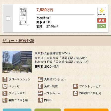
7,980
万
円
9F
所在階
1K
間取り
2
27.46m
面積
ザコート神宮外苑
東京都渋谷区神宮前2-2-39
東京メトロ銀座線「外苑前駅」徒歩8分
都営大江戸線「国立競技場駅」徒歩11分
築年月
2020年5月
タワーマンション
大規模マンション
ペット可
免震・制震
フロントサービス
フィットネス
ゲストルーム
24時間ゴミ出し可
各階ゴミ置き場
内廊下