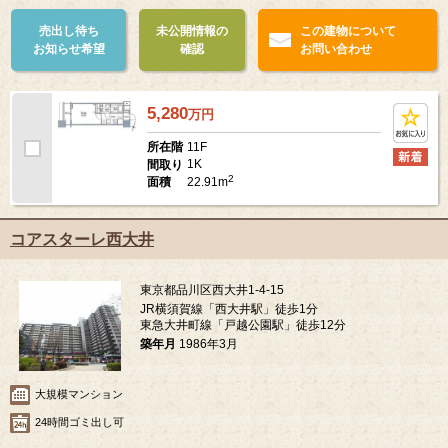
売出し待ち
未公開情報の
この建物について
お知らせ希望
確認
お問い合わせ
5,280
万
円
11F
所在階
1K
間取り
2
22.91m
面積
コアスターレ西大井
東京都品川区西大井1-4-15
JR横須賀線「西大井駅」徒歩1分
東急大井町線「戸越公園駅」徒歩12分
築年月
1986年3月
大規模マンション
24時間ゴミ出し可