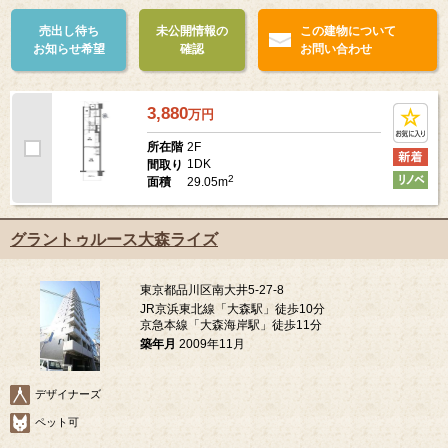
売出し待ち
未公開情報の
この建物について
お知らせ希望
確認
お問い合わせ
3,880
万
円
2F
所在階
1DK
間取り
2
29.05m
面積
グラントゥルース大森ライズ
東京都品川区南大井5-27-8
JR京浜東北線「大森駅」徒歩10分
京急本線「大森海岸駅」徒歩11分
築年月
2009年11月
デザイナーズ
ペット可