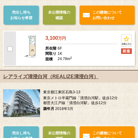
売出し待ち
未公開情報の
この建物について
お知らせ希望
確認
お問い合わせ
3,100
万
円
6F
所在階
1K
間取り
2
24.78m
面積
レアライズ清澄白河（REALIZE清澄白河）
東京都江東区石島3-13
東京メトロ半蔵門線「清澄白河駅」徒歩12分
都営大江戸線「清澄白河駅」徒歩12分
築年月
2018年3月
売出し待ち
未公開情報の
この建物について