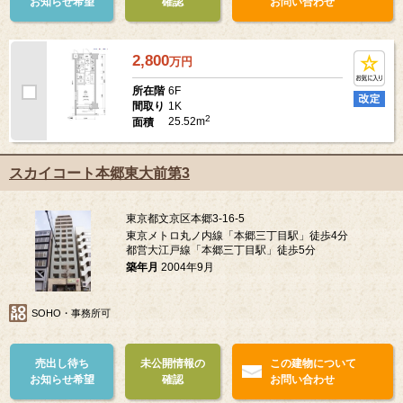
お知らせ希望
確認
お問い合わせ
2,800
万
円
6F
所在階
1K
間取り
2
25.52m
面積
スカイコート本郷東大前第3
東京都文京区本郷3-16-5
東京メトロ丸ノ内線「本郷三丁目駅」徒歩4分
都営大江戸線「本郷三丁目駅」徒歩5分
築年月
2004年9月
SOHO・事務所可
売出し待ち
未公開情報の
この建物について
お知らせ希望
確認
お問い合わせ