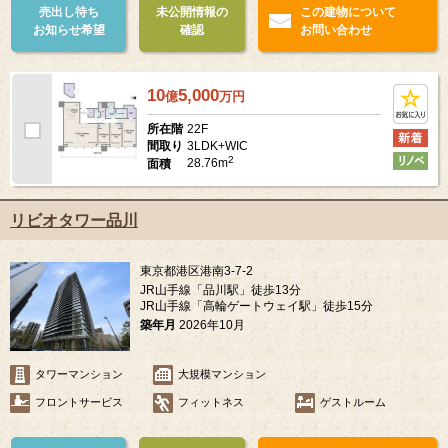
売出し待ち
未公開情報の
この建物について
お知らせ希望
確認
お問い合わせ
10
5,000
億
万
円
22F
所在階
3LDK+WIC
間取り
2
28.76m
面積
リビオタワー品川
東京都港区港南3-7-2
JR山手線「品川駅」徒歩13分
JR山手線「高輪ゲートウェイ駅」徒歩15分
築年月
2026年10月
タワーマンション
大規模マンション
フロントサービス
フィットネス
ゲストルーム