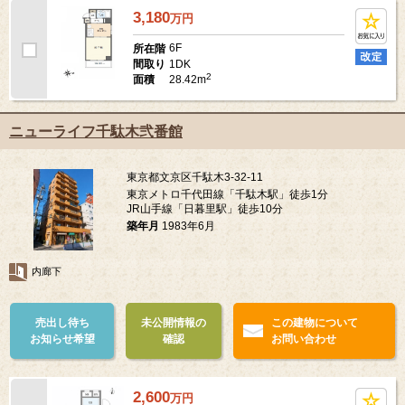
3,180
万
円
6F
所在階
1DK
間取り
2
28.42m
面積
ニューライフ千駄木弐番館
東京都文京区千駄木3-32-11
東京メトロ千代田線「千駄木駅」徒歩1分
JR山手線「日暮里駅」徒歩10分
築年月
1983年6月
内廊下
売出し待ち
未公開情報の
この建物について
お知らせ希望
確認
お問い合わせ
2,600
万
円