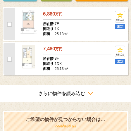
6,880
万
円
7F
所在階
1K
間取り
2
25.13m
面積
7,480
万
円
8F
所在階
1DK
間取り
2
25.13m
面積
さらに物件を読み込む
ご希望の物件が見つからない場合は…