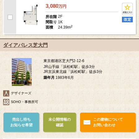
3,080
万
円
2F
所在階
1K
間取り
2
24.39m
面積
ダイアパレス芝大門
東京都港区芝大門2-12-6
JR山手線「浜松町駅」徒歩3分
JR京浜東北線「浜松町駅」徒歩3分
築年月
1983年6月
デザイナーズ
SOHO・事務所可
売出し待ち
未公開情報の
この建物について
お知らせ希望
確認
お問い合わせ