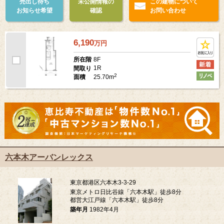
売出し待ち
未公開情報の
この建物について
お知らせ希望
確認
お問い合わせ
6,190
万
円
8F
所在階
1R
間取り
2
25.70m
面積
六本木アーバンレックス
東京都港区六本木3-3-29
東京メトロ日比谷線「六本木駅」徒歩8分
都営大江戸線「六本木駅」徒歩8分
築年月
1982年4月