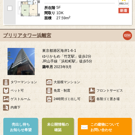
5F
所在階
1DK
間取り
2
27.59m
面積
ブリリアタワー浜離宮
東京都港区海岸1-6-1
ゆりかもめ「竹芝駅」徒歩2分
JR山手線「浜松町駅」徒歩5分
築年月
2023年9月
タワーマンション
大規模マンション
ペット可
免震・制震
フロントサービス
ゲストルーム
24時間ゴミ出し可
各階ゴミ置き場
内廊下
売出し待ち
未公開情報の
この建物について
お知らせ希望
確認
お問い合わせ