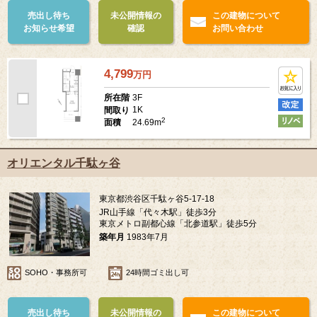
売出し待ち
未公開情報の
この建物について
お知らせ希望
確認
お問い合わせ
4,799
万
円
3F
所在階
1K
間取り
2
24.69m
面積
オリエンタル千駄ヶ谷
東京都渋谷区千駄ヶ谷5-17-18
JR山手線「代々木駅」徒歩3分
東京メトロ副都心線「北参道駅」徒歩5分
築年月
1983年7月
SOHO・事務所可
24時間ゴミ出し可
売出し待ち
未公開情報の
この建物について