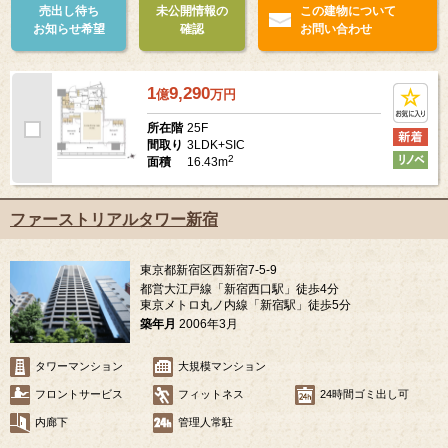
売出し待ち
未公開情報の
この建物について
お知らせ希望
確認
お問い合わせ
1
9,290
億
万
円
25F
所在階
3LDK+SIC
間取り
2
16.43m
面積
ファーストリアルタワー新宿
東京都新宿区西新宿7-5-9
都営大江戸線「新宿西口駅」徒歩4分
東京メトロ丸ノ内線「新宿駅」徒歩5分
築年月
2006年3月
タワーマンション
大規模マンション
フロントサービス
フィットネス
24時間ゴミ出し可
内廊下
管理人常駐