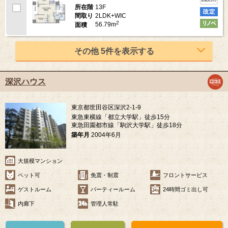
13F
所在階
2LDK+WIC
間取り
2
56.79m
面積
その他 5件を表示する
深沢ハウス
東京都世田谷区深沢2-1-9
東急東横線「都立大学駅」徒歩15分
東急田園都市線「駒沢大学駅」徒歩18分
築年月
2004年6月
大規模マンション
ペット可
免震・制震
フロントサービス
ゲストルーム
パーティールーム
24時間ゴミ出し可
内廊下
管理人常駐