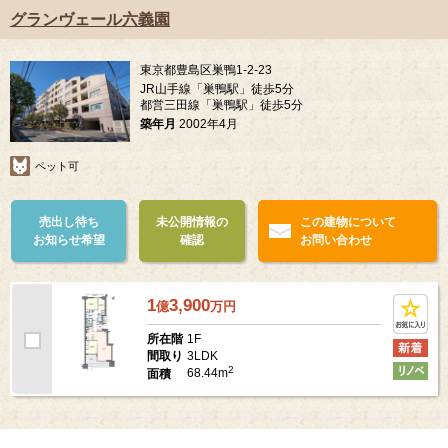
グランヴェール六義園
東京都豊島区巣鴨1-2-23
JR山手線「巣鴨駅」徒歩5分
都営三田線「巣鴨駅」徒歩5分
築年月
2002年4月
ペット可
売出し待ち
未公開情報の
この建物について
お知らせ希望
確認
お問い合わせ
1
3,900
億
万
円
1F
所在階
3LDK
間取り
2
68.44m
面積