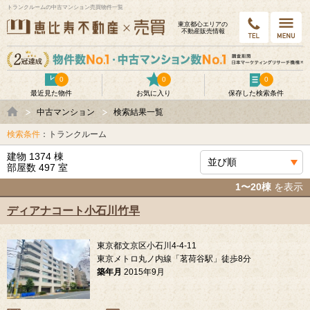
トランクルームの中古マンション売買物件一覧
東京都⼼エリアの
不動産販売情報
0
0
0
最近見た物件
お気に入り
保存した検索条件
中古マンション
検索結果一覧
検索条件
：トランクルーム
建物 1374 棟
部屋数 497 室
1〜20棟
を表示
ディアナコート小石川竹早
東京都文京区小石川4-4-11
東京メトロ丸ノ内線「茗荷谷駅」徒歩8分
築年月
2015年9月