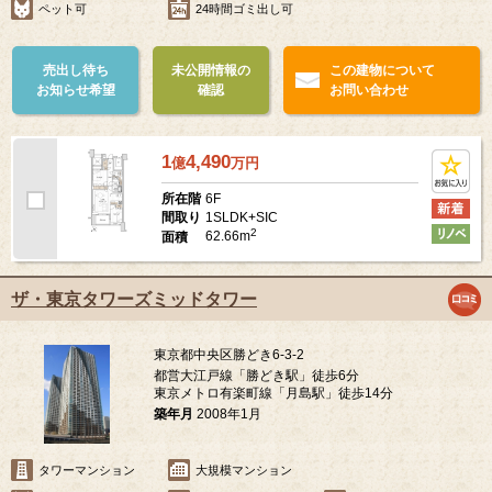
ペット可
24時間ゴミ出し可
売出し待ち
未公開情報の
この建物について
お知らせ希望
確認
お問い合わせ
1
4,490
億
万
円
6F
所在階
1SLDK+SIC
間取り
2
62.66m
面積
ザ・東京タワーズミッドタワー
東京都中央区勝どき6-3-2
都営大江戸線「勝どき駅」徒歩6分
東京メトロ有楽町線「月島駅」徒歩14分
築年月
2008年1月
タワーマンション
大規模マンション