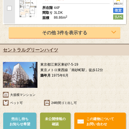
44F
所在階
3LDK
間取り
2
86.86m
面積
その他 3件を表示する
セントラルグリーンハイツ
東京都江東区東砂7-5-19
東京メトロ東西線「南砂町駅」徒歩12分
築年月
1975年6月
大規模マンション
ペット可
24時間ゴミ出し可
売出し待ち
未公開情報の
この建物について
お知らせ希望
確認
お問い合わせ