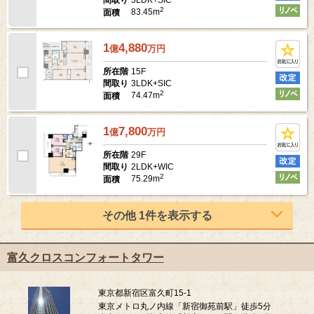
間取り
2
83.45m
面積
1
4,880
億
万
円
15F
所在階
3LDK+SIC
間取り
2
74.47m
面積
1
7,800
億
万
円
29F
所在階
2LDK+WIC
間取り
2
75.29m
面積
その他 1件を表示する
富久クロスコンフォートタワー
東京都新宿区富久町15-1
東京メトロ丸ノ内線「新宿御苑前駅」徒歩5分