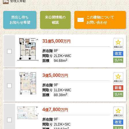
管理人常駐
売出し待ち
未公開情報の
この建物について
お知らせ希望
確認
お問い合わせ
31
5,000
億
万
円
8F
所在階
2LDK+WIC
間取り
2
94.68m
面積
3
5,000
億
万
円
9F
所在階
1LDK+WIC
間取り
2
88.38m
面積
4
7,800
億
万
円
9F
所在階
2LDK+SIC
間取り
2