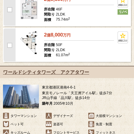
46F
所在階
2LDK
間取り
2
75.74m
面積
2
8,000
億
万
円
50F
所在階
2LDK
間取り
2
61.07m
面積
ワールドシティタワーズ アクアタワー
東京都港区港南4-6-1
東京モノレール「天王洲アイル駅」徒歩7分
JR山手線「品川駅」徒歩14分
築年月
2005年10月
タワーマンション
デザイナーズ
大規模マンション
ペット可
楽器可
免震・制震
キッズルーム
フロントサービス
フィットネス