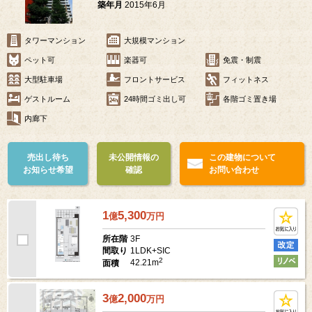
築年月
2015年6月
タワーマンション
大規模マンション
ペット可
楽器可
免震・制震
大型駐車場
フロントサービス
フィットネス
ゲストルーム
24時間ゴミ出し可
各階ゴミ置き場
内廊下
売出し待ち
未公開情報の
この建物について
お知らせ希望
確認
お問い合わせ
1
5,300
億
万
円
3F
所在階
1LDK+SIC
間取り
2
42.21m
面積
3
2,000
億
万
円