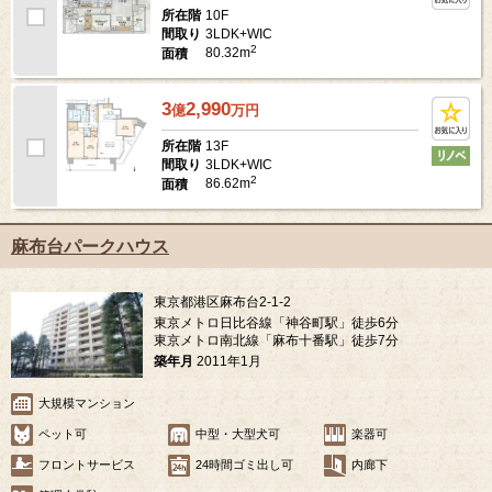
10F
所在階
3LDK+WIC
間取り
2
80.32m
面積
3
2,990
億
万
円
13F
所在階
3LDK+WIC
間取り
2
86.62m
面積
麻布台パークハウス
東京都港区麻布台2-1-2
東京メトロ日比谷線「神谷町駅」徒歩6分
東京メトロ南北線「麻布十番駅」徒歩7分
築年月
2011年1月
大規模マンション
ペット可
中型・大型犬可
楽器可
フロントサービス
24時間ゴミ出し可
内廊下