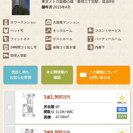
東京メトロ副都心線「新宿三丁目駅」徒歩8分
築年月
2015年4月
タワーマンション
大規模マンション
ペット可
キッズルーム
フロントサービス
フィットネス
ゲストルーム
パーティールーム
24時間ゴミ出し可
各階ゴミ置き場
内廊下
管理人常駐
売出し待ち
未公開情報の
この建物について
お知らせ希望
確認
お問い合わせ
1
1,900
億
万
円
6F
所在階
1LDK+WIC
間取り
2
47.06m
面積
2
9,800
億
万
円