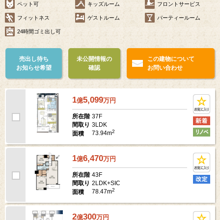
ペット可
キッズルーム
フロントサービス
フィットネス
ゲストルーム
パーティールーム
24時間ゴミ出し可
売出し待ち
未公開情報の
この建物について
お知らせ希望
確認
お問い合わせ
1
5,099
億
万
円
37F
所在階
3LDK
間取り
2
73.94m
面積
1
6,470
億
万
円
43F
所在階
2LDK+SIC
間取り
2
78.47m
面積
2
300
億
万
円