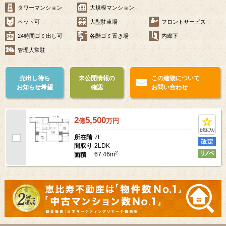
タワーマンション
大規模マンション
ペット可
大型駐車場
フロントサービス
24時間ゴミ出し可
各階ゴミ置き場
内廊下
管理人常駐
売出し待ち
未公開情報の
この建物について
お知らせ希望
確認
お問い合わせ
2
5,500
億
万
円
7F
所在階
2LDK
間取り
2
67.46m
面積