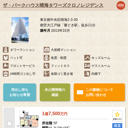
ザ・パークハウス晴海タワーズクロノレジデンス
東京都中央区晴海2-3-30
都営大江戸線「勝どき駅」徒歩11分
築年月
2013年10月
タワーマンション
大規模マンション
ペット可
免震・制震
キッズルーム
フロントサービス
フィットネス
ゲストルーム
24時間ゴミ出し可
各階ゴミ置き場
内廊下
売出し待ち
未公開情報の
この建物について
お知らせ希望
確認
お問い合わせ
1
7,500
億
万
円
5F
所在階
3LDK+SIC