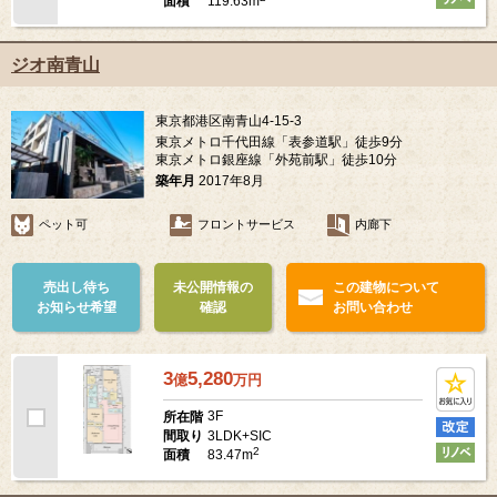
119.63m
面積
ジオ南青山
東京都港区南青山4-15-3
東京メトロ千代田線「表参道駅」徒歩9分
東京メトロ銀座線「外苑前駅」徒歩10分
築年月
2017年8月
ペット可
フロントサービス
内廊下
売出し待ち
未公開情報の
この建物について
お知らせ希望
確認
お問い合わせ
3
5,280
億
万
円
3F
所在階
3LDK+SIC
間取り
2
83.47m
面積