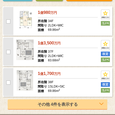
1
980
億
万
円
34F
所在階
2LDK+WIC
間取り
2
69.86m
面積
1
3,500
億
万
円
37F
所在階
2LDK+WIC
間取り
2
83.68m
面積
1
1,700
億
万
円
38F
所在階
1SLDK+SIC
間取り
2
69.86m
面積
その他 4件を表示する