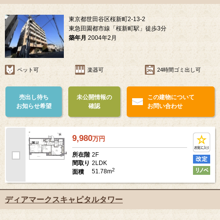
東京都世田谷区桜新町2-13-2
東急田園都市線「桜新町駅」徒歩3分
築年月
2004年2月
ペット可
楽器可
24時間ゴミ出し可
売出し待ち
未公開情報の
この建物について
お知らせ希望
確認
お問い合わせ
9,980
万
円
2F
所在階
2LDK
間取り
2
51.78m
面積
ディアマークスキャピタルタワー