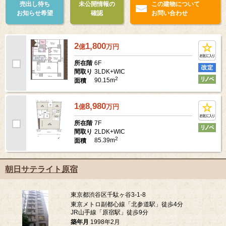
売出し待ち
未公開情報の
この建物について
お知らせ希望
確認
お問い合わせ
2
1,800
億
万
円
6F
所在階
3LDK+WIC
間取り
2
90.15m
面積
1
8,980
億
万
円
7F
所在階
2LDK+WIC
間取り
2
85.39m
面積
朝日サテライト原宿
東京都渋谷区千駄ヶ谷3-1-8
東京メトロ副都心線「北参道駅」徒歩4分
JR山手線「原宿駅」徒歩9分
築年月
1998年2月