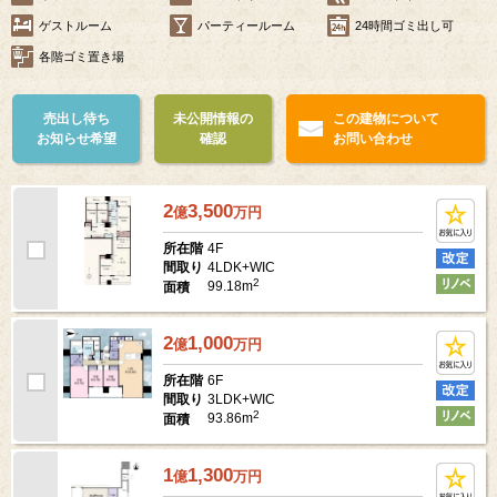
ゲストルーム
パーティールーム
24時間ゴミ出し可
各階ゴミ置き場
売出し待ち
未公開情報の
この建物について
お知らせ希望
確認
お問い合わせ
2
3,500
億
万
円
4F
所在階
4LDK+WIC
間取り
2
99.18m
面積
2
1,000
億
万
円
6F
所在階
3LDK+WIC
間取り
2
93.86m
面積
1
1,300
億
万
円