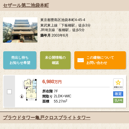
セザール第二池袋本町
東京都豊島区池袋本町4-45-4
東武東上線「下板橋駅」徒歩3分
JR埼京線「板橋駅」徒歩5分
築年月
2003年6月
売出し待ち
未公開情報の
この建物について
お知らせ希望
確認
お問い合わせ
6,980
万
円
7F
所在階
2LDK+WIC
間取り
2
55.27m
面積
プラウドタワー亀戸クロスブライトタワー