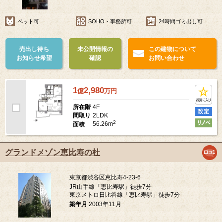
ペット可
SOHO・事務所可
24時間ゴミ出し可
売出し待ち
未公開情報の
この建物について
お知らせ希望
確認
お問い合わせ
1
2,980
億
万
円
4F
所在階
2LDK
間取り
2
56.26m
面積
グランドメゾン恵比寿の杜
東京都渋谷区恵比寿4-23-6
JR山手線「恵比寿駅」徒歩7分
東京メトロ日比谷線「恵比寿駅」徒歩7分
築年月
2003年11月