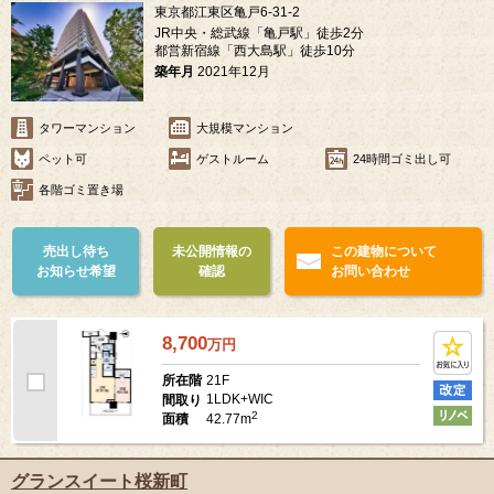
東京都江東区亀戸6-31-2
JR中央・総武線「亀戸駅」徒歩2分
都営新宿線「西大島駅」徒歩10分
築年月
2021年12月
タワーマンション
大規模マンション
ペット可
ゲストルーム
24時間ゴミ出し可
各階ゴミ置き場
売出し待ち
未公開情報の
この建物について
お知らせ希望
確認
お問い合わせ
8,700
万
円
21F
所在階
1LDK+WIC
間取り
2
42.77m
面積
グランスイート桜新町