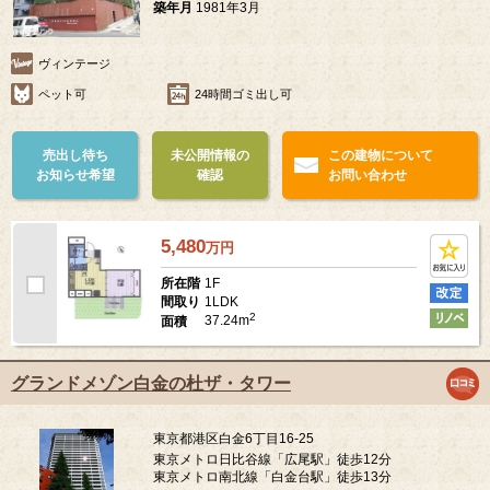
築年月
1981年3月
ヴィンテージ
ペット可
24時間ゴミ出し可
売出し待ち
未公開情報の
この建物について
お知らせ希望
確認
お問い合わせ
5,480
万
円
1F
所在階
1LDK
間取り
2
37.24m
面積
グランドメゾン白金の杜ザ・タワー
東京都港区白金6丁目16-25
東京メトロ日比谷線「広尾駅」徒歩12分
東京メトロ南北線「白金台駅」徒歩13分