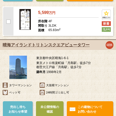
5,599
万
円
4F
所在階
3LDK
間取り
2
65.83m
面積
晴海アイランドトリトンスクエアビュータワー
東京都中央区晴海1-6-1
東京メトロ有楽町線「月島駅」徒歩7分
都営大江戸線「月島駅」徒歩7分
築年月
1998年2月
タワーマンション
大規模マンション
ペット可
24時間ゴミ出し可
売出し待ち
未公開情報の
この建物について
お知らせ希望
確認
お問い合わせ