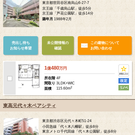
東京都世田谷区南烏山6-27-7
京王線「千歳烏山駅」徒歩5分
京王線「芦花公園駅」徒歩14分
築年月
1988年2月
売出し待ち
未公開情報の
この建物について
お知らせ希望
確認
お問い合わせ
1
480
億
万
円
4F
所在階
3LDK+WIC
間取り
2
115.60m
面積
東高元代々木ペアシティ
東京都渋谷区元代々木町51-24
小田急線「代々木八幡駅」徒歩8分
東京メトロ千代田線「代々木公園駅」徒歩8分