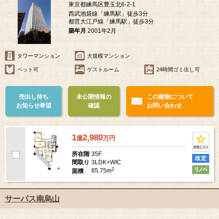
東京都練馬区豊玉北6-2-1
西武池袋線「練馬駅」徒歩3分
都営大江戸線「練馬駅」徒歩3分
築年月
2001年2月
タワーマンション
大規模マンション
ペット可
ゲストルーム
24時間ゴミ出し可
売出し待ち
未公開情報の
この建物について
お知らせ希望
確認
お問い合わせ
1
2,980
億
万
円
35F
所在階
3LDK+WIC
間取り
2
85.75m
面積
サーパス南烏山